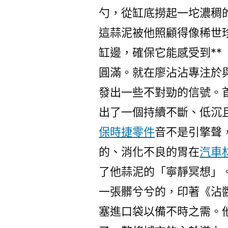
勺，從缸底撈起一坨濃稠
這蒜泥被他照顧得像稀世
缸邊，確保它能感受到**
圓滿。就在廖沾沾專注於
發出一些不對勁的信號。
出了一個持續不斷、低沉
保時捷零件
音不是引擎聲
的、消化不良的胃在
汽車
了他蒜泥的「寧靜冥想」
一張髒兮兮的，印著《沾
塞進口袋以備不時之需。