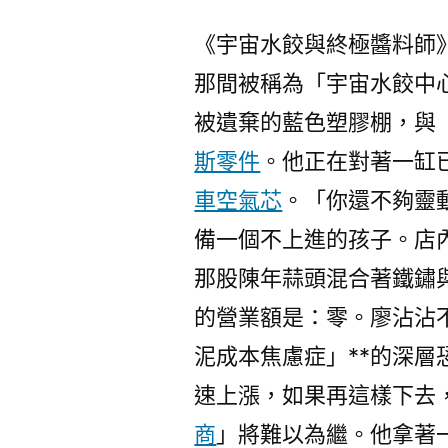
《宇宙水餃與終極醬料師
那間被稱為「宇宙水餃中
被遺棄的藍色塑膠棚，與
斯零件
。他正在對著一缸
車空氣芯
。「你還不夠靈
備一個不上進的孩子。店
那股陳年蒜頭混合著鐵鏽
的營業額是：零。廖沾沾
泥成本焦慮症」**的深
速上漲，如果再這樣下去
商
」將難以為繼。他拿著