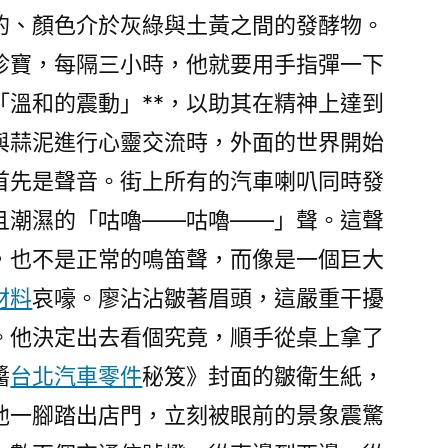
守
的、顏色介於灰綠與土黃之間的發酵物。
穩
珍寶，每隔三小時，他就要用手指彈一下
后
場，
「溫和的震動」**，以助其在精神上達到
清
與蒜泥進行心靈交流時，外面的世界開始
遠
首先是聲音。街上所有的汽車喇叭同時發
續
航，
且潮濕的「咕嚕——咕嚕——」聲。這聲
撐
，也不是正常的鳴笛聲，而像是一個巨大
到
尾！〉
材料
哀嚎。廖沾沾皺著眉頭，這嚴重干擾
。他決定出去看個究竟，順手從桌上拿了
醬
台北汽車零件
秘笈》封面的皺衛生紙，
他一腳踏出店門，立刻被眼前的景象震驚