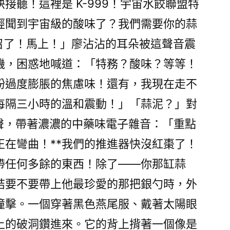
接聽！這裡是 K-999！宇宙水餃聯盟特
經聞到宇宙級的酸味了？我們需要你的蒜
召了！馬上！」廖沾沾的耳朵被這聲音震
機，困惑地喊道：「特務？酸味？等等！
粉過度膨脹的焦慮味！還有，我現在走不
每隔三小時的溫和震動！」「蒜泥？」對
叫聲，帶著濃濃的中藥味電子雜音：「重點
正在彎曲！**我們的推進器快沒紅棗了！
帶任何多餘的東西！除了——你那缸蒜
結要不要帶上他最珍愛的那把銀勺時，外
撞擊。一個穿著黑色燕尾服、戴著太陽眼
上的破洞鑽進來。它的背上揹著一個像是