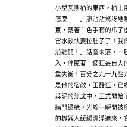
小型瓦斯桶的東西，桶上
怎麼——」廖沾沾驚訝地瞪
直，戴著白色手套的爪子
宙水餃快要拉肚子了！我
前離開！」話音未落，一
入，伴隨著一個狂妄自大
重失衡！百分之九十九點
是他的宿敵，王醋狂，已
蒜泥的焦慮中，正式開始
牆門邊緣，光線一瞬間被
的機器人緩緩漂浮進來，