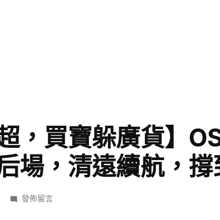
超，買寶躲廣貨】OS
后場，清遠續航，撐
在
發佈留言
〈【看