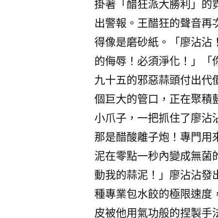
掛著「醋狂派大勝利」的
出警報。王醋狂的聲音再
得像是磨砂紙。「廖沾沾
的侮辱！必須淨化！」「
九十五的邪惡蒜頭付出代
個巨大的管口，正在聚積藍
小爪子，一把抓住了廖沾
那是醋酸離子炮！專門用
泥在零點一秒內變成無菌
動我的蒜泥！」廖沾沾發
種專業包水餃的極限速度
皮被他用氣功般的捏製手