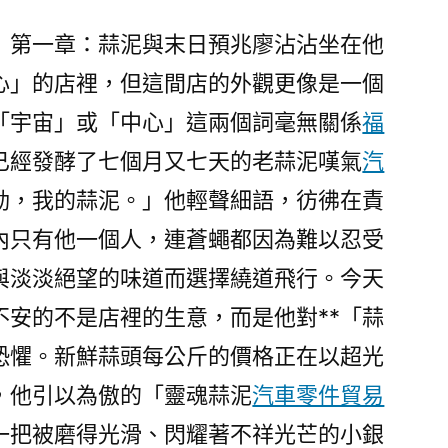
電
競
》第一章：蒜泥與末日預兆廖沾沾坐在他
粵
心」的店裡，但這間店的外觀更像是一個
超，
「宇宙」或「中心」這兩個詞毫無關係
福
買
寶
已經發酵了七個月又七天的老蒜泥嘆氣
汽
躲
動，我的蒜泥。」他輕聲細語，彷彿在責
廣
內只有他一個人，連蒼蠅都因為難以忍受
貨】
OSDER
與淡淡絕望的味道而選擇繞道飛行。今天
奧
不安的不是店裡的生意，而是他對**「蒜
斯
德
層恐懼。新鮮蒜頭每公斤的價格正在以超光
零
，他引以為傲的「靈魂蒜泥
汽車零件貿易
件
一把被磨得光滑、閃耀著不祥光芒的小銀
商