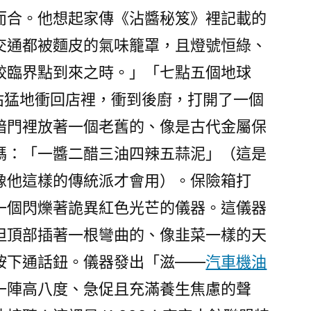
而合。他想起家傳《沾醬秘笈》裡記載的
交通都被麵皮的氣味籠罩，且燈號恒綠、
餃臨界點到來之時。」「七點五個地球
沾猛地衝回店裡，衝到後廚，打開了一個
暗門裡放著一個老舊的、像是古代金屬保
碼：「一醬二醋三油四辣五蒜泥」（這是
像他這樣的傳統派才會用）。保險箱打
一個閃爍著詭異紅色光芒的儀器。這儀器
但頂部插著一根彎曲的、像韭菜一樣的天
按下通話鈕。儀器發出「滋——
汽車機油
一陣高八度、急促且充滿養生焦慮的聲