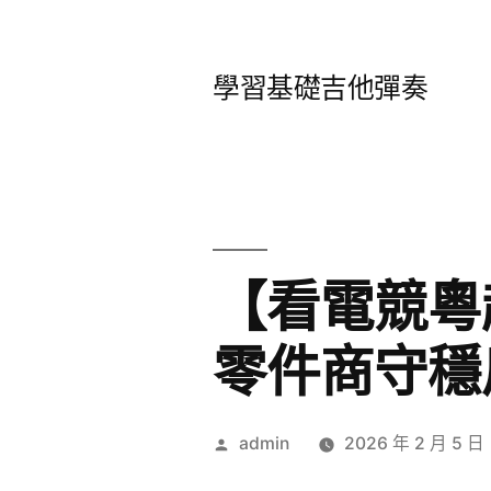
跳
至
學習基礎吉他彈奏
主
要
內
容
【看電競粵
零件商守穩
作
admin
2026 年 2 月 5 日
者: