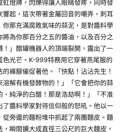
霓虹燈牌，閃爍得讓人眼睛發疼，同時發
次響起，這次帶著金屬回音的嘲弄，刺耳
！你那充滿腐敗氣味的蒜泥，是對醬料學
你將為你那百分之五的醬油，以及百分之
價！」醋罐機器人的頂端裂開，露出了一
色光芒。K-999特務用它穿著燕尾服的
沾的褲腳催促著他。「快點！沾沾先生！
來溶解有機發酵物的！」「它會把你的蒜
的、純淨的白醋！那是浩劫啊！」「不准
出了醬料學家對待信仰般的怒吼。他以一
，從旁邊的麵粉堆中抓起了兩團麵皮。麵
法，瞬間擴大成直徑三公尺的巨大麵皮。