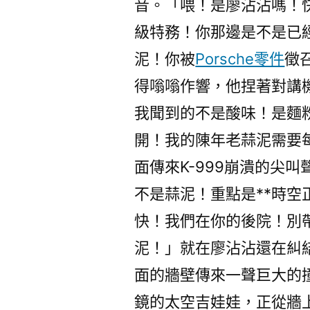
音。「喂！是廖沾沾嗎！快
級特務！你那邊是不是已
泥！你被
Porsche零件
徵
得嗡嗡作響，他捏著對講
我聞到的不是酸味！是麵
開！我的陳年老蒜泥需要
面傳來K-999崩潰的尖
不是蒜泥！重點是**時空
快！我們在你的後院！別
泥！」就在廖沾沾還在糾
面的牆壁傳來一聲巨大的
鏡的太空吉娃娃，正從牆