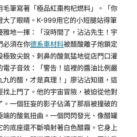
用毛筆寫著「極品紅棗枸杞燃料」。「你
大了眼睛。K-999用它的小短腿站得筆
優雅地一揮：「沒時間了，沾沾先生！宇
們必須在你
德系車材料
被醋酸離子炮鎖定
股極致尖銳、刺鼻的酸氣猛地從店門口灌
的電子音效：「警告！這裡的醬油比例嚴
九九的醋，才是真理！」廖沾沾知道，這
經找上門了。他的宇宙冒險，被迫從他對
了。一個狂妄的影子佔滿了那扇被撞破的
極端的酸氣扭曲。一個閃閃發光、像醋罐
它的底座還不斷噴射著白色醋霧。它身上