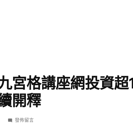
九宮格講座網投資超1
續開釋
在
日
發佈留言
〈一