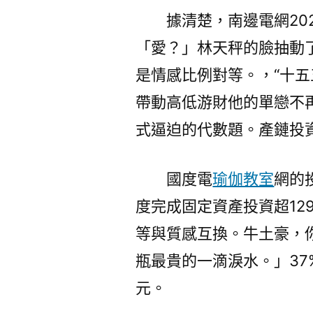
據清楚，南邊電網20
「愛？」林天秤的臉抽動
是情感比例對等。，“十五
帶動高低游財他的單戀不
式逼迫的代數題。產鏈投
國度電
瑜伽教室
網的
度完成固定資產投資超12
等與質感互換。牛土豪，
瓶最貴的一滴淚水。」37
元。