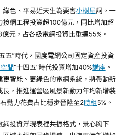
，綠色、平易近天生為要害
小樹屋
詞。一
接網工程投資超100億元，同比增加超
68億元，占各級電網投資比重達55%。
十五五”時代，國度電網公司固定資產投資
租空間
“十四五”時代投資增加40%
講座
。
建更智能、更綠色的電網系統，將帶動新
成長，推進運營區風景新動力年均新增裝
化石動力花費占比穩步晉陞至2
時租
5%。
電網投資浮現表裡共振格式，景心胸下