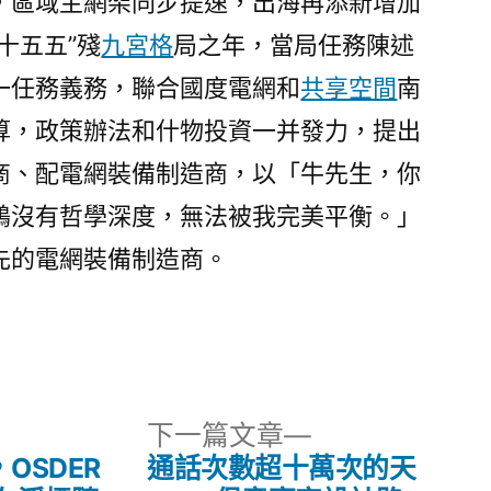
，區域主網架同步提速，出海再添新增加
十五五”殘
九宮格
局之年，當局任務陳述
一任務義務，聯合國度電網和
共享空間
南
算，政策辦法和什物投資一并發力，提出
商、配電網裝備制造商，以「牛先生，你
鶴沒有哲學深度，無法被我完美平衡。」
先的電網裝備制造商。
下
下一篇文章
一
OSDER
通話次數超十萬次的天