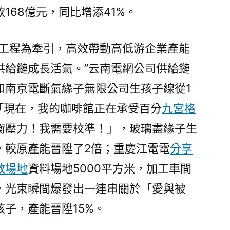
168億元，同比增添41%。
工程為牽引，高效帶動高低游企業產能
供給鏈成長活氣。”云南電網公司供給鏈
如南京電斷氣緣子無限公司生孩子線從1
「現在，我的咖啡館正在承受百分
九宮格
衡壓力！我需要校準！」，玻璃盡緣子生
，較原產能晉陞了2倍；重慶江電電
分享
教場地
資料場地5000平方米，加工車間
，光束瞬間爆發出一連串關於「愛與被
子，產能晉陞15%。