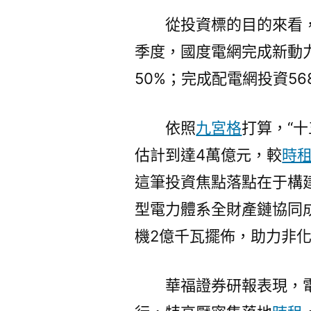
從投資標的目的來看
季度，國度電網完成新動力
50%；完成配電網投資5
依照
九宮格
打算，“
估計到達4萬億元，較
時
這筆投資焦點落點在于構
型電力體系全財產鏈協同
機2億千瓦擺佈，助力非
華福證券研報表現，