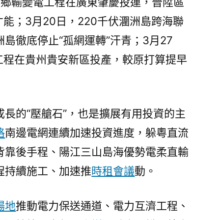
伏柑鄉輸變電工程在廣東肇慶投運，晉陞區
乘
才能；3月20日，220千伏潿洲島跨海聯
數
效
島徹底停止“孤網運轉”汗青；3月27
應
電工程在貴州貴安新區投產，較原打算提早
連
續
開
釋〉
成長的“壓艙石”，也是擴展有用投資的主
格
南邊電網連續加速投資進度，躲粵直流
背靠後手程、陽江三山島海優勢電柔直輸
程持續施工、加速推
時租會議
動。
場地
推動電力保送通道、電力互濟工程、