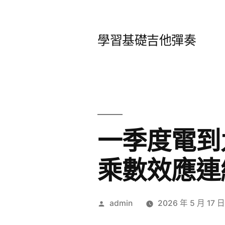
跳
至
學習基礎吉他彈奏
主
要
內
容
一季度電到
乘數效應連
作
admin
2026 年 5 月 17 
者: