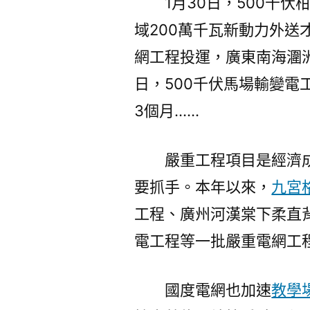
1月30日，500千
域200萬千瓦新動力外送
網工程投運，廣東南海潿洲
日，500千伏馬場輸變
3個月……
嚴重工程項目是經濟
要抓手。本年以來，
九宮
工程、廣州河漢棠下柔直
電工程等一批嚴重電網工
國度電網也加速
教學