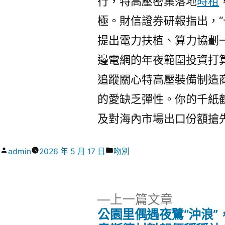
行，特高壓密集落地
時租
極。財信證券研報指出，“
提出電力扶植、算力協劃
邊電網的年夜範圍投資打
追蹤關心特高壓裝備制造
的愛缺乏彈性。你的千紙
及對海內市場出口份額搶
作
分
admin
2026 年 5 月 17 日
吻別
者:
類:
下
上一篇文章
一
公園里偶遇夜鷺“沖浪”，