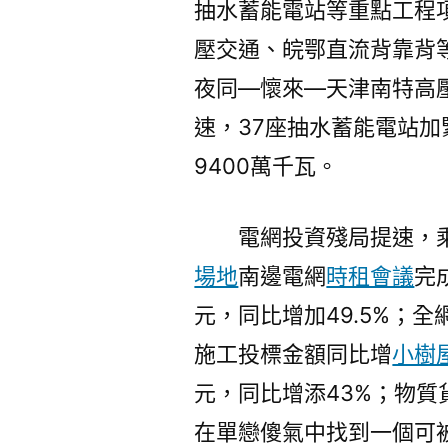
抽水蓄能電站等重點工程
壓交通、皖鄂直流背靠背
夜同—懷來—天津南特高
速，37座抽水蓄能電站
9400萬千瓦。
電網投資殘局提速，
場地
南邊電網
時租會議
完
元，同比增加49.5%；
施工投標金額同比增
小樹
元，同比增添43%；物
在單戀傻氣中找到一個可