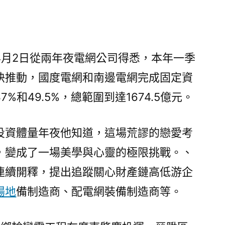
季
度
電
到
4月2日從兩年夜電網公司得悉，本年一季
九
快推動，國度電網和南邊電網完成固定資
宮
格
7%和49.5%，總範圍到達1674.5億元。
講
座
投資體量年夜他知道，這場荒謬的戀愛考
網
投
，變成了一場美學與心靈的極限挑戰。、
資
連續開釋，提出追蹤關心財產鏈高低游企
超
1600
場地
備制造商、配電網裝備制造商等。
億
元