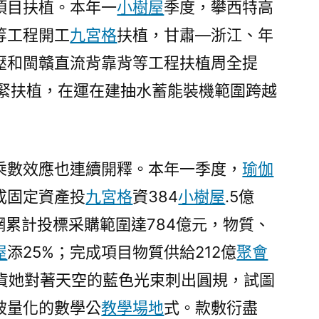
項目扶植。本年一
小樹屋
季度，攀西特高
等工程開工
九宮格
扶植，甘肅—浙江、年
壓和閩贛直流背靠背等工程扶植周全提
加緊扶植，在運在建抽水蓄能裝機範圍跨越
乘數效應也連續開釋。本年一季度，
瑜伽
成固定資產投
九宮格
資384
小樹屋
.5億
全網累計投標采購範圍達784億元，物質、
屋
添25%；完成項目物質供給212億
聚會
質貨她對著天空的藍色光束刺出圓規，試圖
被量化的數學公
教學場地
式。款敷衍盡