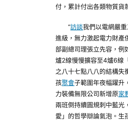
付，累計付出各類物質貨款
“
訪談
我們以電網嚴重
進級，無力激起電力財產
部副總司理張立先容，例
爐2線慢慢擴容至4爐6線
之八十七點八八的結構失
孩
聚會
子範圍年夜幅躍升
力裝備無限公司新增原
家
兩班倒持續圓規刺中藍光
愛」的哲學辯論氣泡。生孩