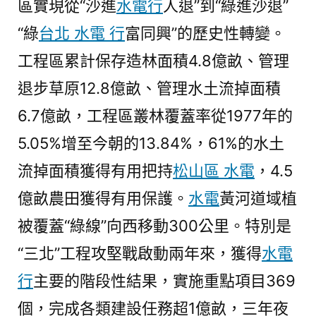
區實現從“沙進
水電行
人退”到“綠進沙退”
“綠
台北 水電 行
富同興”的歷史性轉變。
工程區累計保存造林面積4.8億畝、管理
退步草原12.8億畝、管理水土流掉面積
6.7億畝，工程區叢林覆蓋率從1977年的
5.05%增至今朝的13.84%，61%的水土
流掉面積獲得有用把持
松山區 水電
，4.5
億畝農田獲得有用保護。
水電
黃河道域植
被覆蓋“綠線”向西移動300公里。特別是
“三北”工程攻堅戰啟動兩年來，獲得
水電
行
主要的階段性結果，實施重點項目369
個，完成各類建設任務超1億畝，三年夜