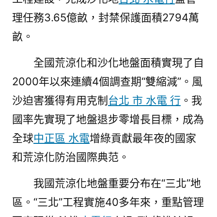
網
理任務3.65億畝，封禁保護面積2794萬
畝〉
畝。
全國荒涼化和沙化地盤面積實現了自
2000年以來連續4個調查期“雙縮減”。風
沙迫害獲得有用克制
台北 市 水電 行
。我
國率先實現了地盤退步零增長目標，成為
全球
中正區 水電
增綠貢獻最年夜的國家
和荒涼化防治國際典范。
我國荒涼化地盤重要分布在“三北”地
區。“三北”工程實施40多年來，重點管理