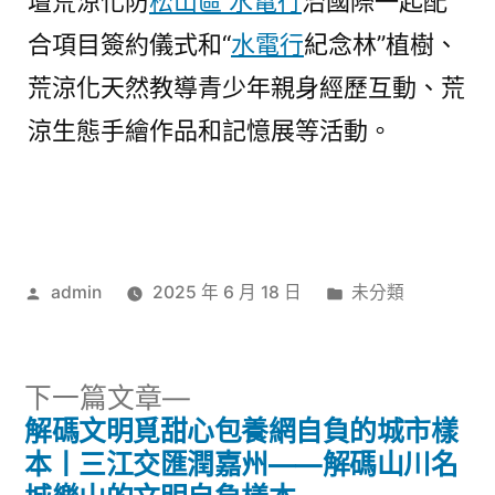
壇荒涼化防
松山區 水電行
治國際一起配
合項目簽約儀式和“
水電行
紀念林”植樹、
荒涼化天然教導青少年親身經歷互動、荒
涼生態手繪作品和記憶展等活動。
作
分
admin
2025 年 6 月 18 日
未分類
者:
類:
下
下一篇文章
一
解碼文明覓甜心包養網自負的城市樣
文
篇
本丨三江交匯潤嘉州——解碼山川名