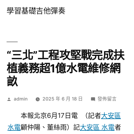
跳
學習基礎吉他彈奏
至
主
要
內
“三北”工程攻堅戰完成扶
容
植義務超1億水電維修網
畝
作
在
admin
2025 年 6 月 18 日
發佈留言
者:
〈“三
本報北京6月17日電 （記者
大安區
北”
工
水電
顧仲陽、董絲雨）記
大安區 水電
者
程