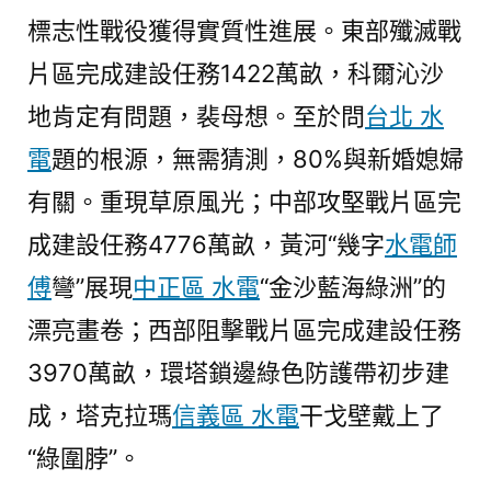
標志性戰役獲得實質性進展。東部殲滅戰
片區完成建設任務1422萬畝，科爾沁沙
地肯定有問題，裴母想。至於問
台北 水
電
題的根源，無需猜測，80%與新婚媳婦
有關。重現草原風光；中部攻堅戰片區完
成建設任務4776萬畝，黃河“幾字
水電師
傅
彎”展現
中正區 水電
“金沙藍海綠洲”的
漂亮畫卷；西部阻擊戰片區完成建設任務
3970萬畝，環塔鎖邊綠色防護帶初步建
成，塔克拉瑪
信義區 水電
干戈壁戴上了
“綠圍脖”。