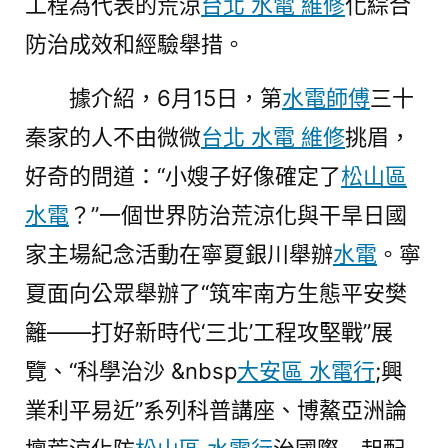
工程為代表的荒涼
台北 水電 維修
化綜合
防治成效和經驗舉措。
據介紹，6月15日，第
水電師傅
三十
秦家的人不由微微
台北 水電 維修
挑眉，
好奇的問道：“小嫂子好像確定了
松山區
水電
？”一個世界防治荒涼化與干旱日國
家主場紀念活動在寧夏銀川舉辦
水電
。寧
夏面向公眾舉辦了“筑牢南方生態平安樊
籬——打好新時代‘三北’工程攻堅戰”展
覽、“科學治沙 &nbsp
大安區 水電行
;興
業利平易近”系列科普講座、博鰲亞洲論