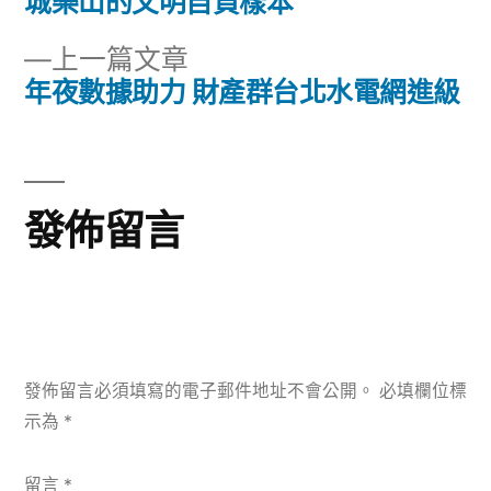
章
文
城樂山的文明自負樣本
章:
導
下
上一篇文章
一
年夜數據助力 財產群台北水電網進級
覽
篇
文
章:
發佈留言
發佈留言必須填寫的電子郵件地址不會公開。
必填欄位標
示為
*
留言
*