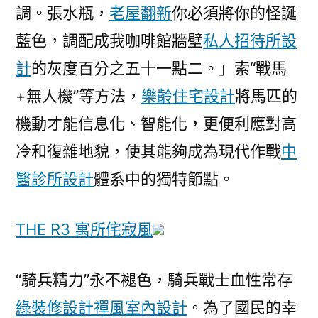
調。張水瓶，
老屋翻新
你必須將你的怪誕
藍色，調配成我咖啡館牆壁
私人招待所設
計
的灰度百分之五十一點二。」索“戰馬
+無人機”等方法，
樂齡住宅設計
將馬匹的
機動才能信息化、智能化，更便利應對高
冷和復雜地貌，使其能夠成為現代作戰
中
醫診所設計
體系中的獨特節點。
THE R3 寓所
侘寂風
“騎兵精力”永不褪色，騎兵戰士血性常存
綠裝修設計
禪風室內設計
。為了國民的幸