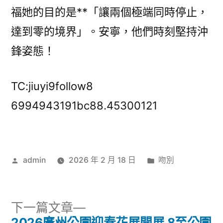
福她的目的是**「讓兩個極端同時停止，
達到零的境界」。安寧，他們時刻堅持沖
鋒姿態！
TC:jiuyi9follow8
6994943191bc88.45300121
作
分
admin
2026 年 2 月 18 日
吻別
者:
類:
下
下一篇文章
一
2026廣州公園迎春花展開展 8至公園