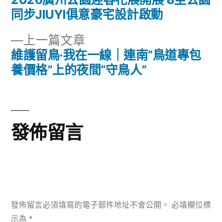
文
篇
同步JIUYI俱意豪宅設計啟動
章
文
下
上一篇文章
章:
導
一
維護留鳥·我在一線｜連南“鳥道專包
篇
養價格”上的夜間“守鳥人”
覽
文
章:
發佈留言
發佈留言必須填寫的電子郵件地址不會公開。
必填欄位標
示為
*