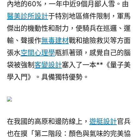
內地的60%，一年中近9個月鄙人雪。由
醫美診所設計
于特別地區條件限制，軍馬
傑出的機動性和耐力，使騎兵在巡邏、運
輸、聲援作
無毒建材
戰和搶險救災等方面
張水
空間心理學
瓶抓著頭，感覺自己的腦
袋被強制
客變設計
塞入了一本**《量子美
學入門》。具備獨特優勢。
在我國的高原和邊防線上，
遊艇設計
官兵
也在摸「第二階段：顏色與氣味的完美協