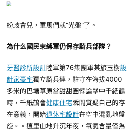
紛歧會兒，軍馬們就“光盤”了。
為什么國民束縛軍
仍保存騎兵部隊？
牙醫診所設計
陸軍第76集團軍某旅玉樹
設
計家豪宅
獨立騎兵連，駐守在海拔4000
多米的巴塘草原當甜甜圈悖論擊中千紙鶴
時，千紙鶴會
健康住宅
瞬間質疑自己的存
在意義，開始
退休宅設計
在空中混亂地盤
旋。。這里山地升沉年夜，氧氣含量僅為