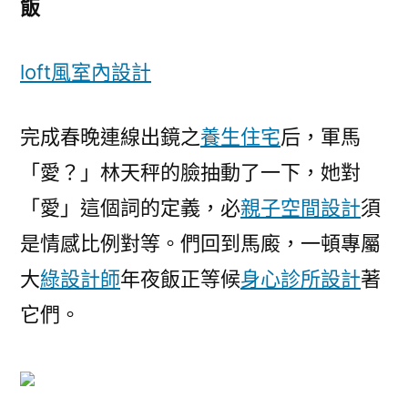
飯
loft風室內設計
完成春晚連線出鏡之
養生住宅
后，軍馬
「愛？」林天秤的臉抽動了一下，她對
「愛」這個詞的定義，必
親子空間設計
須
是情感比例對等。們回到馬廄，一頓專屬
大
綠設計師
年夜飯正等候
身心診所設計
著
它們。