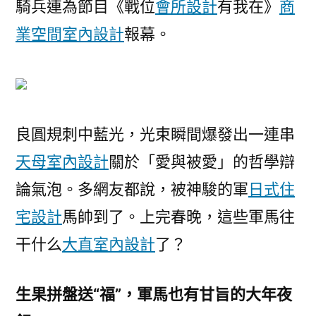
騎兵連為節目《戰位
會所設計
有我在》
商
這
業空間室內設計
報幕。
JIUYI
俱
意
室
內
良圓規刺中藍光，光束瞬間爆發出一連串
設
計
天母室內設計
關於「愛與被愛」的哲學辯
些
論氣泡。多網友都說，被神駿的軍
日式住
軍
馬
宅設計
馬帥到了。上完春晚，這些軍馬往
往
干什么
大直室內設計
了？
干
啥
生果拼盤送“福”，
軍馬也有甘旨的大年夜
了？〉