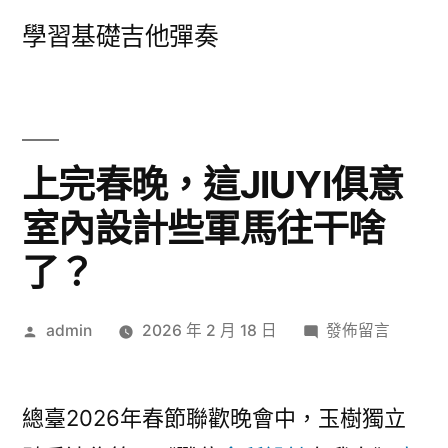
跳
學習基礎吉他彈奏
至
主
要
內
上完春晚，這JIUYI俱意
容
室內設計些軍馬往干啥
了？
作
在
admin
2026 年 2 月 18 日
發佈留言
者:
〈上
完
春
總臺2026年春節聯歡晚會中，玉樹獨立
晚，