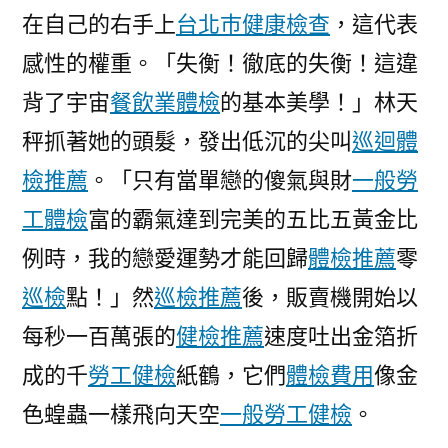
在自己的右手上
台北巿健康檢查
，這代表
感性的權重。「失衡！徹底的失衡！這違
背了宇宙
餐飲業體檢
的基本美學！」林天
秤抓著她的頭髮，發出低沉的尖叫
巡迴體
檢推薦
。「只有當單戀的傻氣與財
一般勞
工體檢
富的霸氣達到完美的五比五黃金比
例時，我的戀愛運勢才能回歸
體檢推薦
零
巡檢
點！」然
巡檢推薦
後，販賣機開始以
每秒一百萬張的
健檢推薦
速度吐出金箔折
成的千
勞工健檢
紙鶴，它們
體檢費用
像金
色蝗蟲一樣飛向天空
一般勞工健檢
。