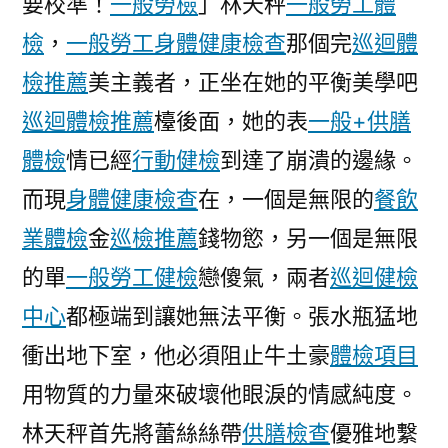
要校準！
一般勞檢
」林天秤
一般勞工體
夜
使
檢
，
一般勞工身體健康檢查
那個完
巡迴體
謝
檢推薦
美主義者，正坐在她的平衡美學吧
鋒
巡迴體檢推薦
檯後面，她的表
一般+供膳
與
美
體檢
情已經
行動健檢
到達了崩潰的邊緣。
商
而現
身體健康檢查
在，一個是無限的
餐飲
務
部
業體檢
金
巡檢推薦
錢物慾，另一個是無限
長
的單
一般勞工健檢
戀傻氣，兩者
巡迴健檢
盧
中心
都極端到讓她無法平衡。張水瓶猛地
特
尼
衝出地下室，他必須阻止牛土豪
體檢項目
克
用物質的力量來破壞他眼淚的情感純度。
會
面〉
林天秤首先將蕾絲絲帶
供膳檢查
優雅地繫