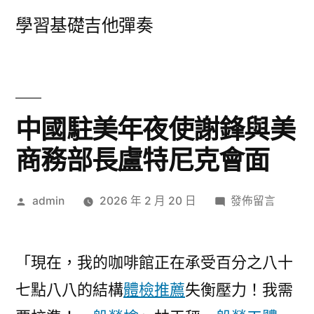
跳
學習基礎吉他彈奏
至
主
要
內
中國駐美年夜使謝鋒與美
容
商務部長盧特尼克會面
作
在
admin
2026 年 2 月 20 日
發佈留言
者:
〈中
國
駐
「現在，我的咖啡館正在承受百分之八十
美
七點八八的結構
體檢推薦
失衡壓力！我需
年