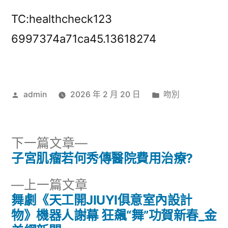
TC:healthcheck123
6997374a71ca45.13618274
作
分
admin
2026 年 2 月 20 日
吻別
者:
類:
下
下一篇文章
一
子宮肌瘤若何秀傳醫院費用治療?
文
篇
下
上一篇文章
章
文
一
舞劇《天工開JIUYI俱意室內設計
章:
導
篇
物》機器人謝幕 狂飆“舞”功賀新春_金