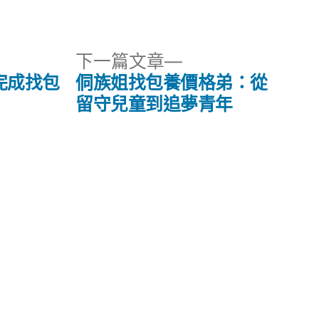
下
下一篇文章
一
完成找包
侗族姐找包養價格弟：從
篇
留守兒童到追夢青年
文
章: