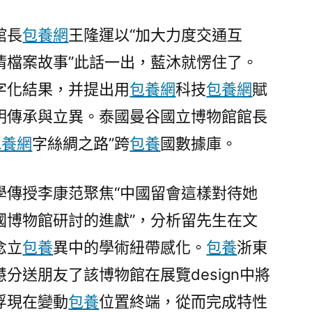
文
明
館長
包養網
王隆運以“加大力度交通互
遺
清檔案故事”此話一出，藍沐就愣住了。
產
維
字化結果，并提出用
包養網
科技
包養網
賦
護”〉
明傳承與立異。泰國曼谷國立博物館館長
包養網
字絲綢之路”跨
包養
國數據庫。
學傳授李康范聚焦“中國留會這樣對待她
國博物館研討的進獻”，分析留先生在文
念立
包養
異中的學術紐帶感化。
包養
浙東
分送朋友了該博物館在展覽design中將
浮現在變動
包養
位置終端，從而完成特性