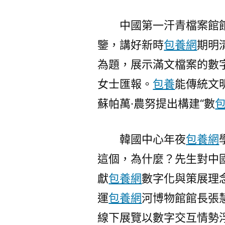
中國第一汗青檔案館
鑒，講好新時
包養網
期明
為題，展示滿文檔案的數
女士匯報。
包養
能傳統文
蘇帕萬·農努提出構建“數
韓國中心年夜
包養網
這個，為什麼？先生對中
獻
包養網
數字化與策展理
運
包養網
河博物館館長張慧
線下展覽以數字交互情勢