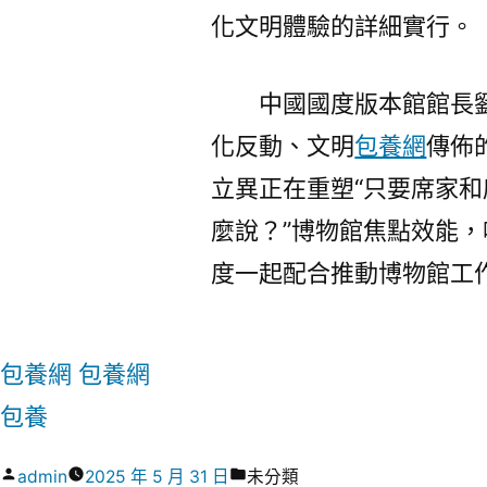
化文明體驗的詳細實行。
中國國度版本館館長
化反動、文明
包養網
傳佈
立異正在重塑“只要席家和
麼說？”博物館焦點效能
度一起配合推動博物館工
包養網
包養網
包養
作
分
admin
2025 年 5 月 31 日
未分類