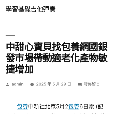
跳
學習基礎吉他彈奏
至
主
要
內
中甜心寶貝找包養網國銀
容
發市場帶動適老化產物敏
捷增加
作
在
admin
2025 年 5 月 29 日
發佈留言
者:
〈中
甜
心
包養
中新社北京5月2
包養
6日電 (記
寶