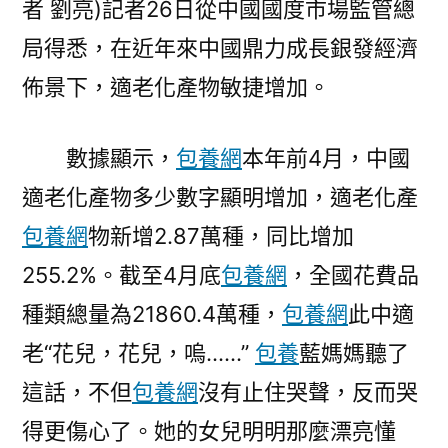
者 劉亮)記者26日從中國國度市場監管總
貝
局得悉，在近年來中國鼎力成長銀發經濟
找
包
佈景下，適老化產物敏捷增加。
養
網
數據顯示，
包養網
本年前4月，中國
國
銀
適老化產物多少數字顯明增加，適老化產
發
包養網
物新增2.87萬種，同比增加
市
255.2%。截至4月底
包養網
，全國花費品
場
帶
種類總量為21860.4萬種，
包養網
此中適
動
老“花兒，花兒，嗚……”
包養
藍媽媽聽了
適
老
這話，不但
包養網
沒有止住哭聲，反而哭
化
得更傷心了。她的女兒明明那麼漂亮懂
產