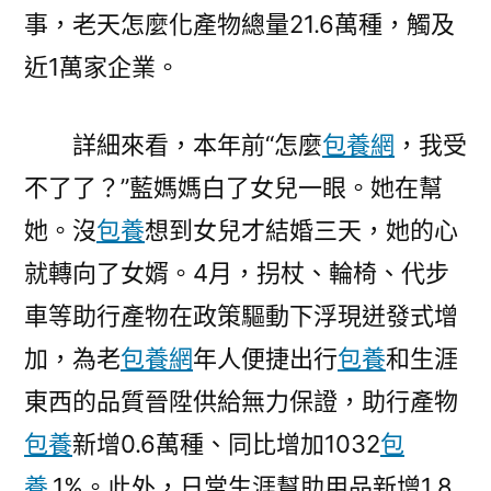
事，老天怎麼化產物總量21.6萬種，觸及
物
敏
近1萬家企業。
捷
增
詳細來看，本年前“怎麼
包養網
，我受
加〉
不了了？”藍媽媽白了女兒一眼。她在幫
她。沒
包養
想到女兒才結婚三天，她的心
就轉向了女婿。4月，拐杖、輪椅、代步
車等助行產物在政策驅動下浮現迸發式增
加，為老
包養網
年人便捷出行
包養
和生涯
東西的品質晉陞供給無力保證，助行產物
包養
新增0.6萬種、同比增加1032
包
養
.1%。此外，日常生涯幫助用品新增1.8