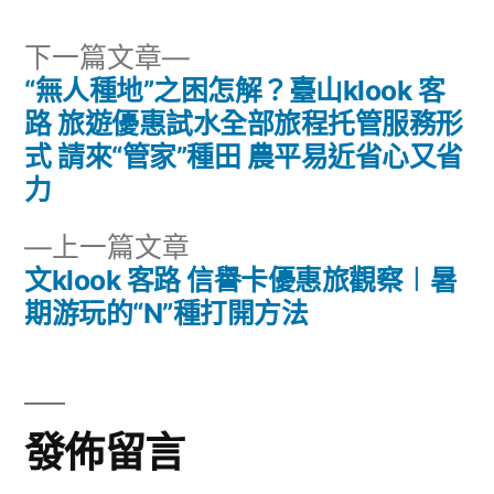
下
下一篇文章
一
“無人種地”之困怎解？臺山klook 客
文
篇
路 旅遊優惠試水全部旅程托管服務形
章
文
式 請來“管家”種田 農平易近省心又省
章:
力
導
下
上一篇文章
覽
一
文klook 客路 信譽卡優惠旅觀察︱暑
篇
期游玩的“N”種打開方法
文
章:
發佈留言