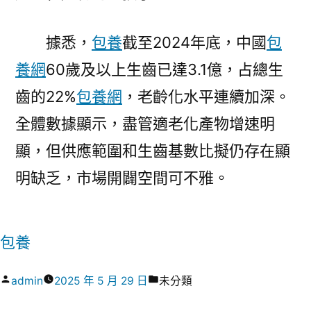
據悉，
包養
截至2024年底，中國
包
養網
60歲及以上生齒已達3.1億，占總生
齒的22%
包養網
，老齡化水平連續加深。
全體數據顯示，盡管適老化產物增速明
顯，但供應範圍和生齒基數比擬仍存在顯
明缺乏，市場開闢空間可不雅。
包養
作
分
admin
2025 年 5 月 29 日
未分類
者:
類: