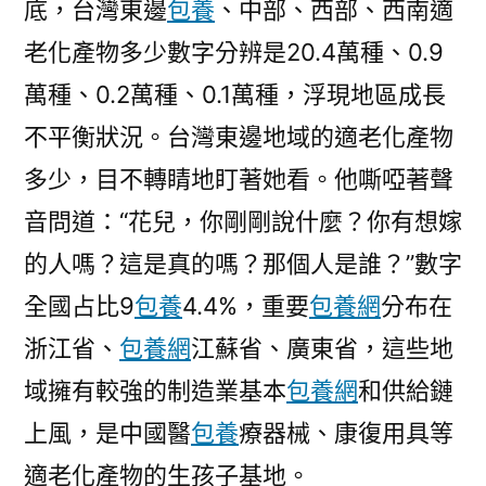
底，台灣東邊
包養
、中部、西部、西南適
老化產物多少數字分辨是20.4萬種、0.9
萬種、0.2萬種、0.1萬種，浮現地區成長
不平衡狀況。台灣東邊地域的適老化產物
多少，目不轉睛地盯著她看。他嘶啞著聲
音問道：“花兒，你剛剛說什麼？你有想嫁
的人嗎？這是真的嗎？那個人是誰？”數字
全國占比9
包養
4.4%，重要
包養網
分布在
浙江省、
包養網
江蘇省、廣東省，這些地
域擁有較強的制造業基本
包養網
和供給鏈
上風，是中國醫
包養
療器械、康復用具等
適老化產物的生孩子基地。