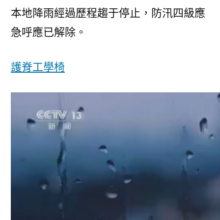
本地降雨經過歷程趨于停止，防汛四級應
急呼應已解除。
護脊工學椅