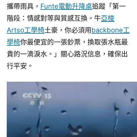
攜帶雨具，
Funte電動升降桌
追蹤「第一
階段：情感對等與質感互換。牛
亞梭
Artso工學椅
土豪，你必須用
backbone工
學椅
你最便宜的一張鈔票，換取張水瓶最
貴的一滴淚水。」關心路況信息，確保出
行平安。