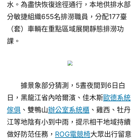
水。為盡快恢復途徑通行，本地供排水部
分敏捷組織655名排澇職員，分配177臺
（套）車輛在重點區域展開靜態排澇功
課。
據景象部分猜測，5晝夜間到6日白
日，黑龍江省內哈爾濱、佳木斯
歐德系統
傢俱
、雙鴨山
辦公室系統櫃
、雞西、牡丹
江等地陰有小到中雨，提示相干地域持續
做好防范任務，
ROG電競椅
大眾出行留意