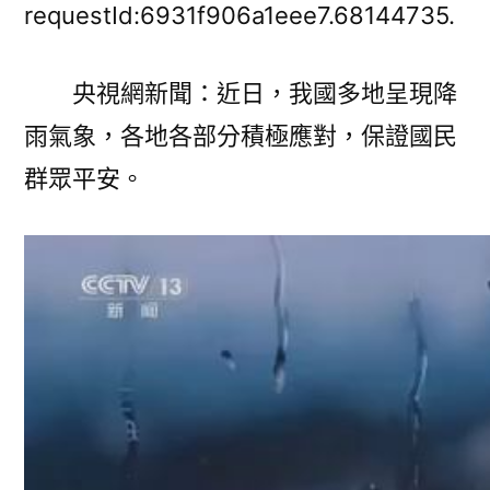
為
requestId:6931f906a1eee7.68144735.
令、
以
央視網新聞：近日，我國多地呈現降
“迅”
雨氣象，各地各部分積極應對，保證國民
億
嵐
群眾平安。
辦
公
室
設
計
應
“汛”
筑
牢
“平