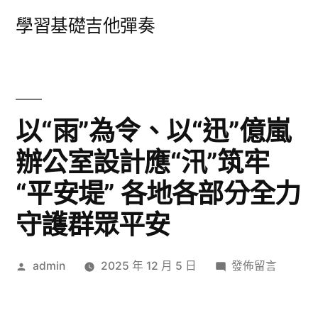
跳
學習基礎吉他彈奏
至
主
要
內
以“雨”為令、以“迅”億嵐
容
辦公室設計應“汛”筑牢
“平安堤” 各地各部分全力
守護群眾平安
作
在
admin
2025 年 12 月 5 日
發佈留言
者:
〈以
“雨”