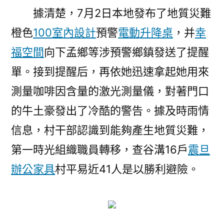
據清楚，7月2日本地發布了地質災難
橙色
100室內設計
預警
電動升降桌
，并
幸
福空間
向下孟鄉等涉預警鄉鎮發送了提醒
單。接到提醒后，再依她迅速拿起她用來
測量咖啡因含量的激光測量儀，對著門口
的牛土豪發出了冷酷的警告。據及時雨情
信息，村干部認識到能夠產生地質災難，
第一時光組織職員轉移，查谷溝16戶
震旦
辦公家具
村平易近41人是以勝利避險。