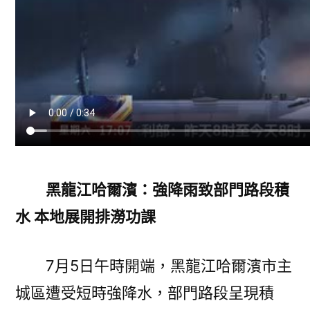
安
堤”
各
地
各
部
分
全
力
守
黑龍江哈爾濱：強降雨致部門路段積
護
水 本地展開排澇功課
群
眾
平
7月5日午時開端，黑龍江哈爾濱市主
安〉
城區遭受短時強降水，部門路段呈現積