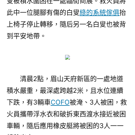
叟被積水圍困在一處臨街商展。救火員將
此中一位腿腳有傷的白叟
綠的系統傢俱
抬
上椅子停止轉移，隨后另一名白叟也被背
到平安地帶。
清晨2點，眉山天府新區的一處地道
積水嚴重，最深處跨越2米，且水位連續
下跌，有3輛車
COFO
被淹、3人被困，救
火員攜帶浮水衣和破拆東西渡水接近被困
車輛，隨后應用橡皮艇將被困的3人一一