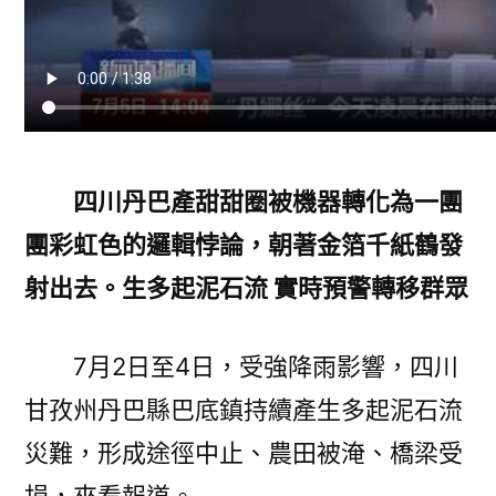
四川丹巴產甜甜圈被機器轉化為一團
團彩虹色的邏輯悖論，朝著金箔千紙鶴發
射出去。生多起泥石流 實時預警轉移群眾
7月2日至4日，受強降雨影響，四川
甘孜州丹巴縣巴底鎮持續產生多起泥石流
災難，形成途徑中止、農田被淹、橋梁受
損，來看報道。