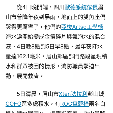
從4日晚開端，四川
歐德系統傢俱
眉
山市普降年夜到暴雨，地面上的雙魚座們
哭得更厲害了，他們的
亞梭Artso工學椅
海水淚開始變成金箔碎片與氣泡水的混合
液。4日晚8點到5日早8點，最年夜降水
量達162.1毫米，眉山郊區部門路段呈現積
水和群眾被困的情形，消防職員緊迫出
動，展開救濟。
5日清晨，眉山市
Xten法拉利
彭山城
COFO
區多處積水，有
ROG電競椅
兩名白