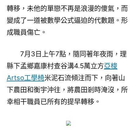
轉移，未他的單戀不再是浪漫的傻氣，而
變成了一道被數學公式逼迫的代數題。形
成職員傷亡。
7月3日上午7點，隨同著年夜雨，理
縣下孟鄉嘉康村查谷溝4.5萬立方
亞梭
Artso工學椅
米泥石流傾注而下，向著山
下農田和衡宇沖往，將農田剎時淹沒，所
幸相干職員已所有的提早轉移。