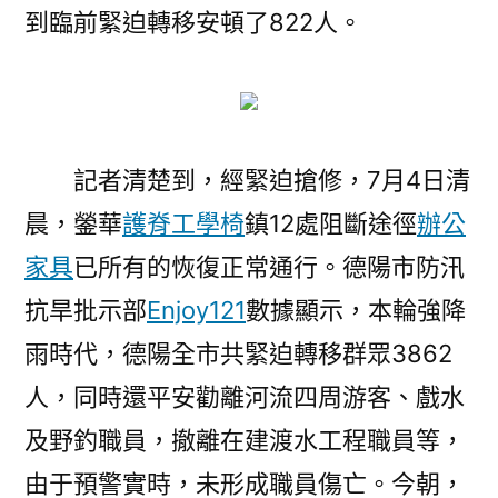
到臨前緊迫轉移安頓了822人。
記者清楚到，經緊迫搶修，7月4日清
晨，鎣華
護脊工學椅
鎮12處阻斷途徑
辦公
家具
已所有的恢復正常通行。德陽市防汛
抗旱批示部
Enjoy121
數據顯示，本輪強降
雨時代，德陽全市共緊迫轉移群眾3862
人，同時還平安勸離河流四周游客、戲水
及野釣職員，撤離在建渡水工程職員等，
由于預警實時，未形成職員傷亡。今朝，