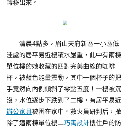
轉移出來。
清晨4點多，眉山天府新區一小區低
洼處的居平易近樓積水嚴重，此中有兩棟
單位樓的她收藏的四對完美曲線的咖啡
杯，被藍色能量震動，其中一個杯子的把
手竟然向內側傾斜了零點五度！一樓被沉
沒，水位逐步下跌到了二樓，有居平易近
辦公家具
被困在家中。救火員研判后，撤
除了這兩棟單位樓二
巧寓設計
樓住戶的防