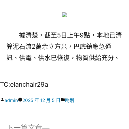
據清楚，截至5日上午9點，本地已清
算泥石流2萬余立方米，巴底鎮應急通
訊、供電、供水已恢復，物質供給充分。
TC:elanchair29a
作
分
admin
2025 年 12 月 5 日
吻別
者:
類:
下
下一篇文章