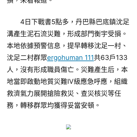
4日下戰書5點多，丹巴縣巴底鎮沈足
溝產生泥石流災難，形成部門衡宇受損。
本地依據預警信息，提早轉移沈足一村、
沈足二村群眾
ergohuman 111
共63戶133
人，沒有形成職員傷亡。災難產生后，本
地當即啟動地質災難Ⅳ級應急呼應，組織
救濟氣力展開搶險救災、查災核災等任
務，轉移群眾均獲得妥當安頓。