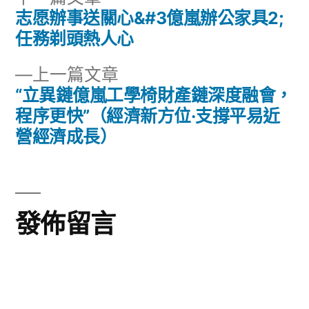
一
志愿辦事送關心&#3億嵐辦公家具2;
文
篇
任務剃頭熱人心
章
文
下
上一篇文章
章:
導
一
“立異鏈億嵐工學椅財產鏈深度融會，
篇
程序更快”（經濟新方位·支撐平易近
覽
文
營經濟成長）
章:
發佈留言