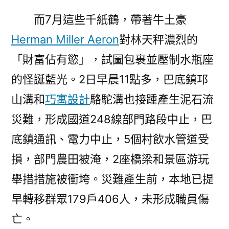
而7月這些千紙鶴，帶著牛土豪
Herman Miller Aeron
對林天秤濃烈的
「財富佔有慾」，試圖包裹並壓制水瓶座
的怪誕藍光。2日早晨11點多，巴底鎮邛
山溝和
巧寓設計
駱駝溝也接踵產生泥石流
災難，形成國道248線部門路段中止，巴
底鎮通訊、電力中止，5個村飲水管道受
損，部門農田被淹，2座橋梁和景區游玩
舉措措施被衝垮。災難產生前，本地已提
早轉移群眾179戶406人，未形成職員傷
亡。