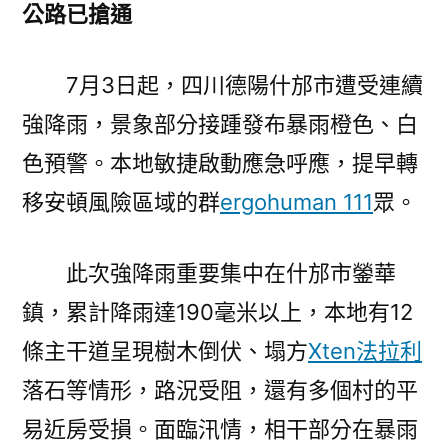
公路已搶通
7月3日起，四川德陽什邡市遭受連續
強降雨，景象部分接踵發布暴雨橙色、白
色預警。本地敏捷啟動應急呼應，提早轉
移安頓風險區域的群
ergohuman 111
眾。
此次強降雨重要集中在什邡市鎣華
鎮，累計降雨達190毫米以上，本地有12
條主干道呈現樹木倒伏、塌方
Xten法拉利
落石等情形，路況受阻，還有多個村的平
易近房受損。面臨汛情，相干部分在暴雨