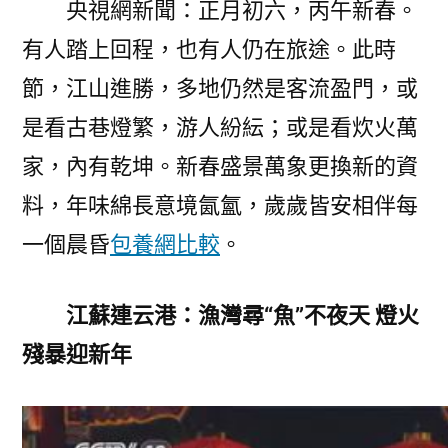
央視網新聞：正月初六，丙午新春。
養
有人踏上回程，也有人仍在旅途。此時
app“圈
粉”
節，江山進勝，多地仍然是客流盈門，或
出
是看古巷燈繁，游人紛紜；或是看炊火萬
色
紛
家，內有乾坤。新春盛景萬象更換新的資
呈〉
料，年味綿長意境氤氳，歲歲皆安相伴每
一個晨昏
包養網比較
。
江蘇連云港：漁灣尋“魚”不夜天 燈火
殘暴迎新年