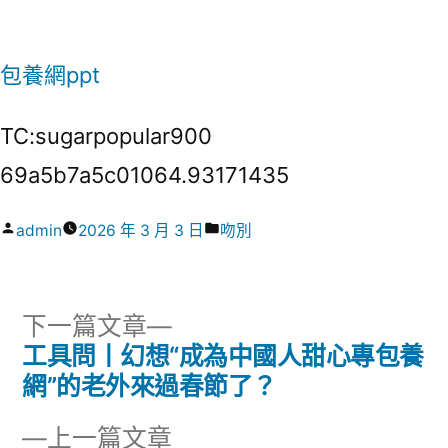
包養網ppt
TC:sugarpopular900
69a5b7a5c01064.93171435
作
分
admin
2026 年 3 月 3 日
吻別
者:
類:
下
下一篇文章
一
工具問丨幻想“成為中國人甜心專包養
文
篇
網”的老外來過春節了？
章
文
下
上一篇文章
章: