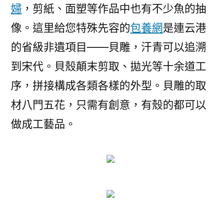
婦
，剪紙、面塑等作品中也有不少魚的抽
像。這里給您特殊先容的
包養網
是連云港
的省級非遺項目——貝雕，汗青可以追溯
到宋代。貝殼顛末剪取、拋光等十余道工
序，拼接構成各類各樣的外型。貝雕的取
材八門五花，只需有創意，有殼的都可以
做成工藝品。