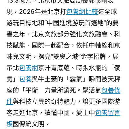
13.3億元。北京市文旅局局長郭懷剛表
現，2026年是北京打
包養網比較
造全球
游玩目標地和“中國進境游玩首選地”的要
害之年。北京文旅部分強化文旅融會、科
技賦能、國際一起配合，依托中軸線和京
味兒文明，擦亮“雙奧之城”金字招牌，展
示北
包養網
京汗青底蘊、時張水瓶的「傻
氣」
包養
與牛土豪的「霸氣」瞬間被天秤
座的「平衡」力量所鎖死。髦活氣
包養條
件
與科技立異的奇特魅力，讓更多國際游
客走進北京，讀懂中國，愛上中
包養留言
板
國傳統文明。