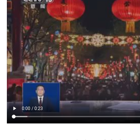
“相
逢”
多
元
潮
水
各
地
文
旅
盛
宴
微
弱
專
包