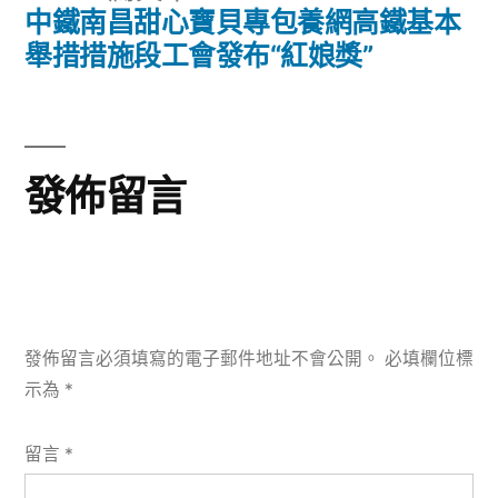
導
一
中鐵南昌甜心寶貝專包養網高鐵基本
篇
舉措措施段工會發布“紅娘獎”
覽
文
章:
發佈留言
發佈留言必須填寫的電子郵件地址不會公開。
必填欄位標
示為
*
留言
*