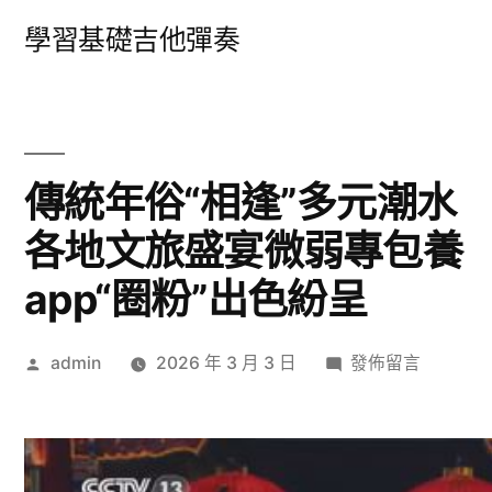
跳
學習基礎吉他彈奏
至
主
要
內
傳統年俗“相逢”多元潮水
容
各地文旅盛宴微弱專包養
app“圈粉”出色紛呈
作
在
admin
2026 年 3 月 3 日
發佈留言
者:
〈傳
統
年
俗