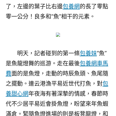
了，左邊的葉子比右邊
包養網
的長了零點
零一公分！良多和“魚”相干的元素。
明天，記者碰到的第一條
包養妹
“魚”
是魚龍燈舞的巡游。走在最後
包養網車馬
費
面的是魚燈，走動的時辰魚頭、魚尾隨
之擺動。連云港漁平易近世代打魚，對
包
養甜心網
年夜海有著深摯的情感，春節時
代不少居平易近會掛魚燈，盼望來年魚蝦
滿倉。緊隨魚燈進場的則是板凳龍燈，和