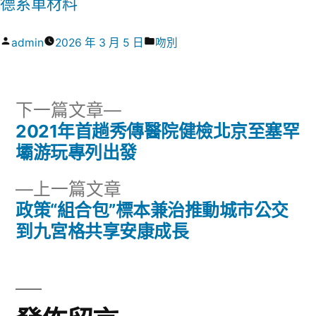
德系車材料
作
分
admin
2026 年 3 月 5 日
吻別
者:
類:
下
下一篇文章
一
2021年首趟秀傳醫院健檢北京至塞罕
文
篇
壩游玩專列出發
章
文
下
上一篇文章
章:
導
一
政策“組合包”標本兼治推動城市公交
篇
到九宮格共享安康成長
覽
文
章: