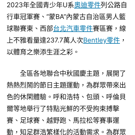
2023年全國青少年U系
奧迪零件
列公路自
行車冠軍賽、“蒙BA”內蒙古自治區男人籃
球聯賽東、西部
台北汽車零件
賽區賽，線
上不雅看量達237.7萬人次
Bentley零件
，
以體育之樂添生涯之彩。
全區各地聯合中秋國慶主題，展開了
熱熱烈鬧的節日主題運動，為群眾帶來出
色的休閑體驗。呼和浩特、包頭、呼倫貝
爾等地舉行了特點光鮮的不受拘束搏擊
賽、足球賽、越野跑、馬拉松等賽事運
動，知足群浩繁樣化的活動需求。為群眾