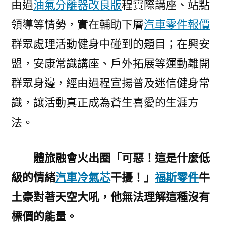
由過
油氣分離器改良版
程實際講座、站點
領導等情勢，實在輔助下層
汽車零件報價
群眾處理活動健身中碰到的題目；在興安
盟，安康常識講座、戶外拓展等運動離開
群眾身邊，經由過程宣揚普及迷信健身常
識，讓活動真正成為蒼生喜愛的生涯方
法。
體旅融會火出圈「可惡！這是什麼低
級的情緒
汽車冷氣芯
干擾！」
福斯零件
牛
土豪對著天空大吼，他無法理解這種沒有
標價的能量。