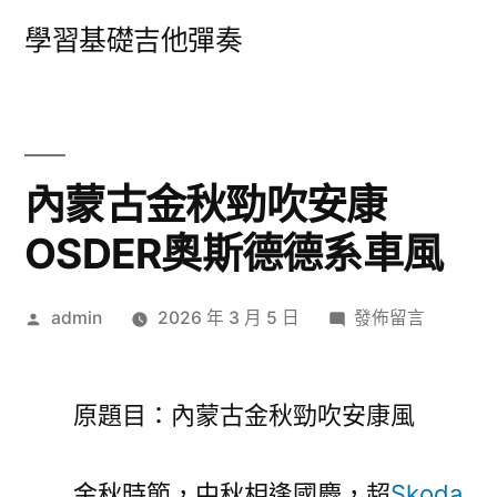
跳
學習基礎吉他彈奏
至
主
要
內
內蒙古金秋勁吹安康
容
OSDER奧斯德德系車風
作
在
admin
2026 年 3 月 5 日
發佈留言
者:
〈內
蒙
古
原題目：內蒙古金秋勁吹安康風
金
秋
金秋時節，中秋相逢國慶，超
Skoda