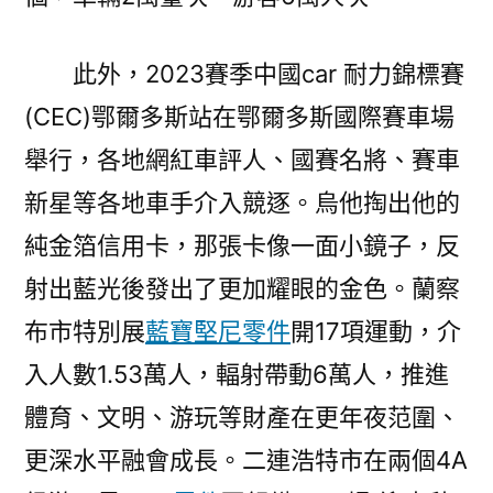
此外，2023賽季中國car 耐力錦標賽
(CEC)鄂爾多斯站在鄂爾多斯國際賽車場
舉行，各地網紅車評人、國賽名將、賽車
新星等各地車手介入競逐。烏他掏出他的
純金箔信用卡，那張卡像一面小鏡子，反
射出藍光後發出了更加耀眼的金色。蘭察
布市特別展
藍寶堅尼零件
開17項運動，介
入人數1.53萬人，輻射帶動6萬人，推進
體育、文明、游玩等財產在更年夜范圍、
更深水平融會成長。二連浩特市在兩個4A