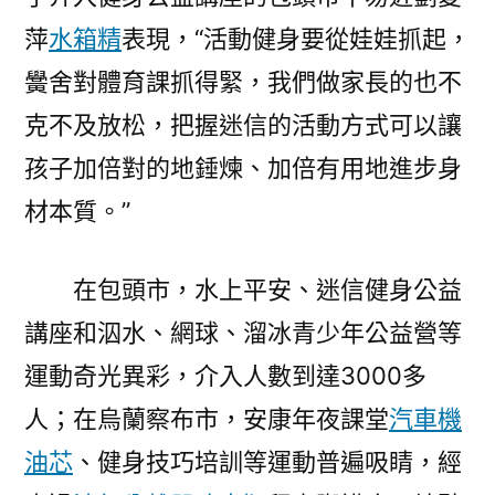
萍
水箱精
表現，“活動健身要從娃娃抓起，
黌舍對體育課抓得緊，我們做家長的也不
克不及放松，把握迷信的活動方式可以讓
孩子加倍對的地錘煉、加倍有用地進步身
材本質。”
在包頭市，水上平安、迷信健身公益
講座和泅水、網球、溜冰青少年公益營等
運動奇光異彩，介入人數到達3000多
人；在烏蘭察布市，安康年夜課堂
汽車機
油芯
、健身技巧培訓等運動普遍吸睛，經