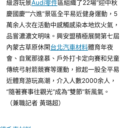
級游玩景
Audi零件
區組織了22場“迎中秋
慶國慶”“六進”景區全平易近健身運動，5
萬余人次在活動中感觸感染本地炊火氣，
品嘗濃濃文明味。興安盟積極展開第七屆
內蒙古草原休閑
台北汽車材料
體育年夜
會、自駕那達慕、戶外打卡定向賽和兒童
傳統弓射箭競賽等運動，掀起一股全平易
近體育游玩高潮，介入人數2000余人，
“隨著賽事往觀光”成為“雙節”新風氣。
（兼職記者 黃璐超）