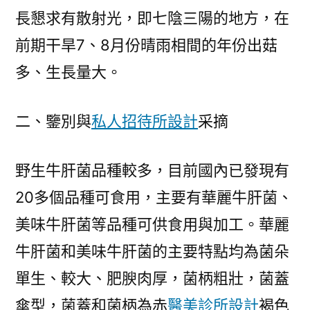
展
長懇求有散射光，即七陰三陽的地方，在
門
前期干旱7、8月份晴雨相間的年份出菇
戶〉
多、生長量大。
二、鑒別與
私人招待所設計
采摘
野生牛肝菌品種較多，目前國內已發現有
20多個品種可食用，主要有華麗牛肝菌、
美味牛肝菌等品種可供食用與加工。華麗
牛肝菌和美味牛肝菌的主要特點均為菌朵
單生、較大、肥腴肉厚，菌柄粗壯，菌蓋
傘型，菌蓋和菌柄為赤
醫美診所設計
褐色