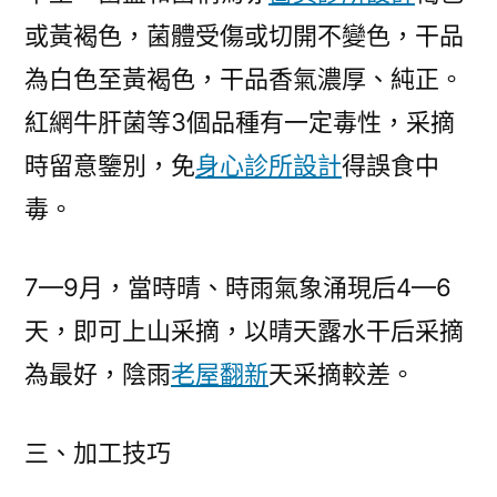
或黃褐色，菌體受傷或切開不變色，干品
為白色至黃褐色，干品香氣濃厚、純正。
紅網牛肝菌等3個品種有一定毒性，采摘
時留意鑒別，免
身心診所設計
得誤食中
毒。
7—9月，當時晴、時雨氣象涌現后4—6
天，即可上山采摘，以晴天露水干后采摘
為最好，陰雨
老屋翻新
天采摘較差。
三、加工技巧