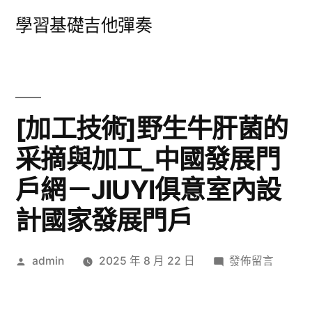
跳
學習基礎吉他彈奏
至
主
要
內
[加工技術]野生牛肝菌的
容
采摘與加工_中國發展門
戶網－JIUYI俱意室內設
計國家發展門戶
作
在
admin
2025 年 8 月 22 日
發佈留言
者:
〈[加
工