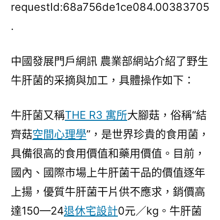
技
requestId:68a756de1ce084.00383705
術]
.
野
生
中國發展門戶網訊 農業部網站介紹了野生
牛
肝
牛肝菌的采摘與加工，具體操作如下：
菌
的
牛肝菌又稱
THE R3 寓所
大腳菇，俗稱“結
采
摘
齊菇
空間心理學
”，是世界珍貴的食用菌，
與
具備很高的食用價值和藥用價值。目前，
加
工
國內、國際市場上牛肝菌干品的價值逐年
_
上揚，優質牛肝菌干片供不應求，銷價高
中
達150—24
退休宅設計
0元／kg。牛肝菌
國