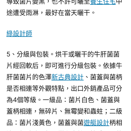
導致菌片變黑，也不許可曬至
養生住宅
中
途遭受雨淋，最好在當天曬干。
綠設計師
5、分級與包裝。烘干或曬干的牛肝菌菌
片經回軟后，即可進行分級包裝。依據牛
肝菌菌片的色澤
新古典設計
、菌蓋與菌柄
是否相連等外觀特點，出口外銷產品可分
為4個等級。一級品：菌片白色、菌蓋與
蓋柄相連，無碎片、無霉變和蟲蛀；二級
品：菌片淺黃色，菌蓋與菌
遊艇設計
柄相