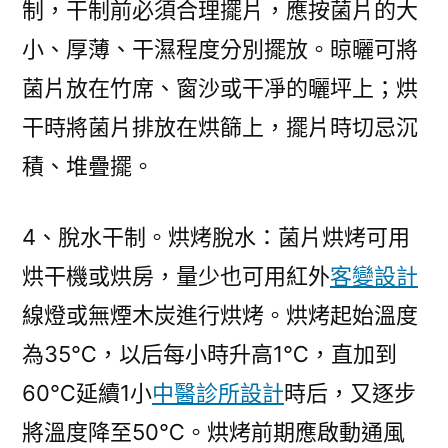
制，干制前必須合理擺片，應按菌片的大
小、厚薄、干濕程度分別擺放。晾曬可將
菌片放在竹席、窗沙或干凈的曬坪上；烘
干時將菌片排放在烘篩上，擺片時切忌沉
積、堆疊擺。
4、脫水干制。烘烤脫水：菌片烘烤可用
烘干機或烘房，量少也可用紅外
客變設計
線燈或無煙木炭進行烘烤。烘烤起始溫度
為35℃，以后每小時升高1℃，直加到
60℃延續1小
中醫診所設計
時后，又逐步
將溫度降至50℃。烘烤前期應啟動通風