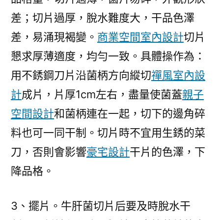
差；切片過厚，脫水難度大，干品色澤
差，易涌現褐變。
商業空間室內設計
切片
懇求厚薄適度，均勻一致。具體操作為：
用不銹鋼刀片沿菌柄方向縱切
禪風室內設
計
成片，片厚1cm左右，盡量使菌蓋
親子
空間設計
和菌柄連在一起，切下的邊角碎
料也可一同干制。切片時不宜用生銹的菜
刀，否則會影響
豪宅設計
干片的色澤，下
降品格。
3、擺片。牛肝菌切片后要及時脫水干