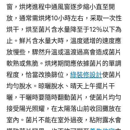
窗，烘烤進程中通風窗逐步縮小直至開
放，通常需烘烤10小時左右，采取一次性
烘干，烘至菌片含水量降至于12％以下為
止。鮮片含水量大時，溫度遞增的速度應
放慢些，驟然升溫或溫渡過高會造成菌片
軟熟或焦脆。烘烤期間應依據菌片的單調
程度，恰當改換篩位，
綠裝修設計
使菌片
均勻脫水。晾曬脫水、晴天上午擺片干
曬，干曬時要隨時翻動菌片，使菌片均勻
接受陽光照耀，在太陽落山前收回攤放在
室內。菌片不能在室外過夜，粘附露水會