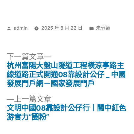
作
分
admin
2025 年 8 月 22 日
未分類
者:
類:
下
下一篇文章
一
杭州富陽大盤山隧道工程橫涼亭路主
文
篇
線道路正式開通08靠設計公仔 _ 中國
章
文
發展門戶網－國家發展門戶
章:
導
下
上一篇文章
一
文明中國08靠設計公仔行丨關中紅色
覽
篇
游實力“圈粉”
文