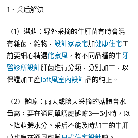
1、采后解決
（1）選菇：野外采摘的牛肝菌有時會混
有雜菌、雜物，
設計家豪宅
加
健康住宅
工
前要細心精選
侘寂風
，將不同品種的牛
牙
醫診所設計
肝菌進行分類，分別加工，以
保證加工產
loft風室內設計
品的純正。
（2）攤晾：雨天或陰天采摘的菇體含水
量高，要在通風單調處攤晾3—5小時，以
下降菇體水分。采后不能及時加工的牛肝
菌也應在通風處攤
日式住宅設計
晾。