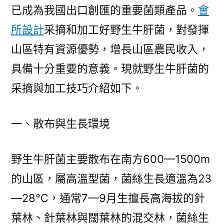
發
已成為我國出口創匯的重要菌類產品。
會
展
所設計
采摘和加工好野生牛肝菌，對發揮
門
戶
山區特有資源優勢，增長山區農民收入，
網
具備十分重要的意義。現就野生牛肝菌的
－
采摘與加工技巧介紹如下。
JIUYI
俱
意
一、散布與生長環境
室
內
野生牛肝菌主要散布在南方600—1500m
設
計
的山區，屬高溫型菌，菌絲生長適溫為23
國
—28℃，通常7—9月生擅長高海拔的針
家
發
葉林、針葉林與闊葉林的混交林，菌絲生