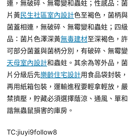
連，無破碎、無霉變和蟲蛀；性感品：菌
片黃
民生社區室內設計
色至褐色，菌柄與
菌蓋相連，無破碎、無霉變和蟲蛀；四級
品：菌片色澤深黃
無毒建材
至深褐色，許
可部分菌蓋與菌柄分別，有破碎、無霉變
天母室內設計
和蟲蛀。其余為等外品，菌
片分級后先
樂齡住宅設計
用食品袋封裝，
再用紙箱包裝，運輸進程要輕拿輕放，嚴
禁擠壓，貯藏必須選擇蔭涼、通風、單和
諧無蟲鼠損害的庫房。
TC:jiuyi9follow8