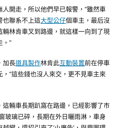
無人開走，所以他們早已報警，“雖然車
警也聯系不上這
大型公仔
個車主，最后沒
這輛林肯車叉到路邊，就這樣一向到了現
。”
，加長
道具製作
林肯此
互動裝置
前在停車
元，“這些錢也沒人來交，更不見車主來
，這輛車長期趴窩在路邊，已經影響了市
車窗玻璃已碎，長期在外日曬雨淋，車身
來越臟，還招引來了‘小廣告’，與周圍環