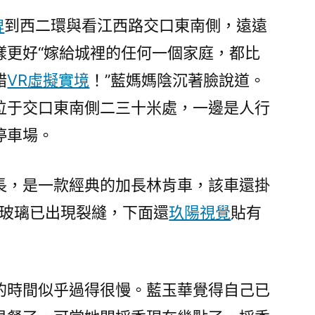
邊
牌
到西二環與看江西路交口東南側，遠遠
5
年
樣更好“嫁給城裡的任何一個家庭，都比
多，
錯
VR虛擬實境
！”藍媽媽陰沉著臉說道。
車
位于交口東南側二三十米處，一邊是人行
內
成
停車場。
渣
滓
長，是一款經典的加長林肯車，該車還掛
08
靠
風玻璃已出現裂縫，下面還
玖陽視覺
貼有
設
計
佈
置
的時間似乎過得很慢。藍玉華覺得自己已
場〉