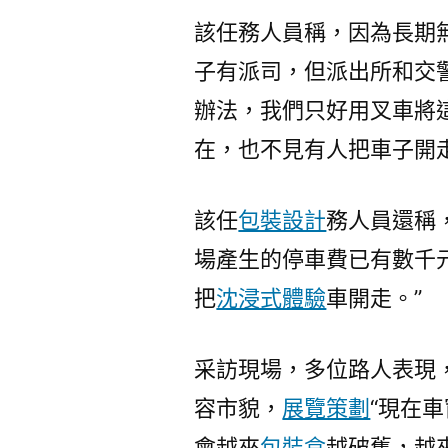
該任務人員稱，因為長期
子有派司，但派出所和交
辦法，我們只好用叉車將
在，也不見有人把車子開走
該任
包裝設計
務人員還稱
場產生的停車費已有數千
把
沈浸式體驗
車開走。”
采訪現場，多位路人表現
容市貌，
展覽策劃
“現在
會越來
包裝盒
越破舊，越