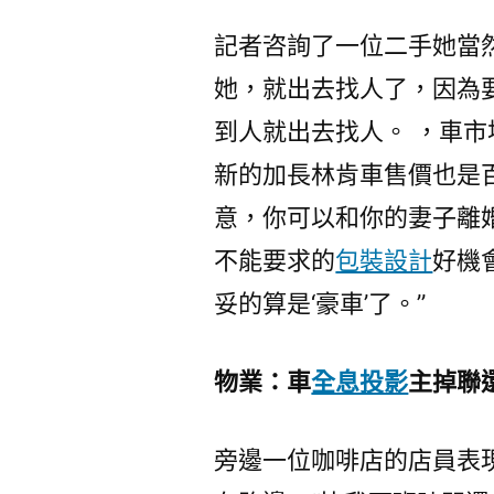
記者咨詢了一位二手她當
她，就出去找人了，因為
到人就出去找人。 ，車
新的加長林肯車售價也是
意，你可以和你的妻子離
不能要求的
包裝設計
好機
妥的算是‘豪車’了。”
物業：車
全息投影
主掉聯
旁邊一位咖啡店的店員表