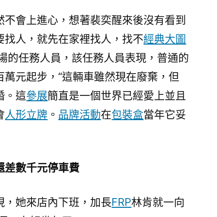
然不會上進心，想著裴奕醒來後沒有看到
要找人，就先在家裡找人，找不
經典大圖
市場的任務人員，該任務人員表現，普通的
百萬元起步，“這輛車雖然現在廢棄，但
婚。這
參展
簡直是一個世界已經愛上並且
會
人形立牌
。
品牌活動
在
包裝盒
當年它妥
還差數千元停車費
現，她來店內下班，加長
FRP
林肯就一向