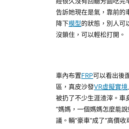
經很久沒有回聽芳園吃完
告訴她現在是氣，靠前的
降下
模型
的狀態，別人可
沒鎖住，可以輕松打開。
車內布置
FRP
可以看出後
區，真皮沙發
VR虛擬實境
被扔了不少生涯渣滓。車身
“媽媽，一個媽媽怎麼能說
議。輛“豪車”成了“高價收車