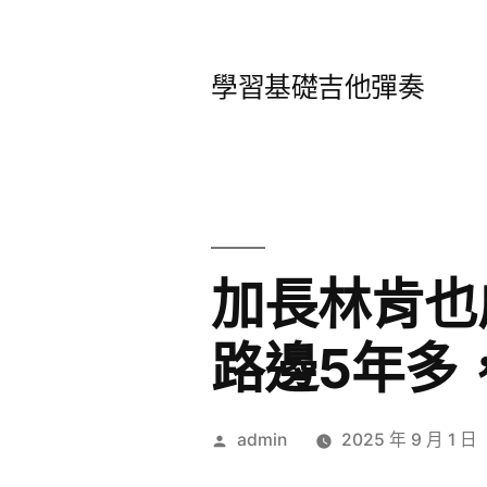
跳
至
學習基礎吉他彈奏
主
要
內
容
加長林肯也
路邊5年多
作
admin
2025 年 9 月 1 日
者: