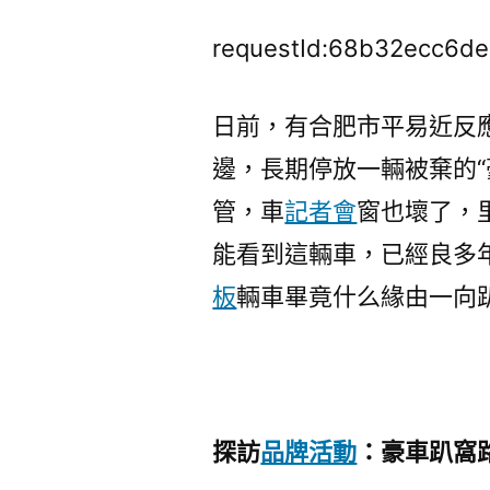
requestId:68b32ecc6de
日前，有合肥市平易近反
邊，長期停放一輛被棄的“
管，車
記者會
窗也壞了，
能看到這輛車，已經良多
板
輛車畢竟什么緣由一向
探訪
品牌活動
：豪車趴窩