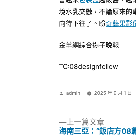
境水乳交融，不論原來的
向待下往了。盼
奇藝果影
金羊網綜合揚子晚報
TC:08designfollow
作
admin
2025 年 9 月 1 日
者:
下
上一篇文章
一
海南三亞：“飯店方08