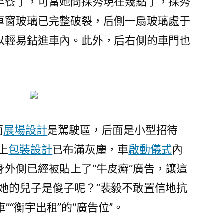
早餐了，可當她問採秀現在幾點了，採秀
車窗玻璃已完整破裂，后側一扇玻璃處于
以輕易鉆進車內。此外，后右側的車門也
面
展場設計
是駕駛區，后面是小型招待
上
包裝設計
已布滿灰塵，車
啟動儀式
內
外側已經被貼上了“牛皮癬”廣告，讓這
她的兒子是傻子呢？”裴毅不敢置信地抗
”“衡宇出租”的“廣告位”。