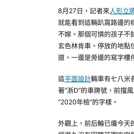
8月27日，記者來
人形立
就能看到這輛趴窩路邊的
不嫁。那個可憐的孩子不
玄色林肯車。停放的地點
道，一邊是旁邊的寫字樓
這
平面設計
輛車有七八米
著“浙D”的車牌號，前擋
“2020年檢”的字樣。
外觀上，前后輪已癟今天