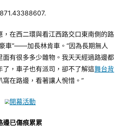
長
林
871.43388607.
肯
也
應，在西二環與看江西路交口東南側的路
成
豪車”——加長林肯車。“因為長期無人
“僵
尸
里面有很多多少雜物。我天天經過路邊都
車”？
年了，車子也有派司，卻不了解這
舞台背
合
肥
趴窩在路邊，看著讓人惋惜。”
一
“豪
開幕活動
車”
被
棄
路邊已傷痕累累
路