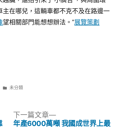
車主在哪兒，這輛車都不克不及在路邊一
像
望相關部門能想想辦法。”
展覽策劃
分
未分類
類:
下
下一篇文章
一
靠
年產6000萬噸 我國成世界上最