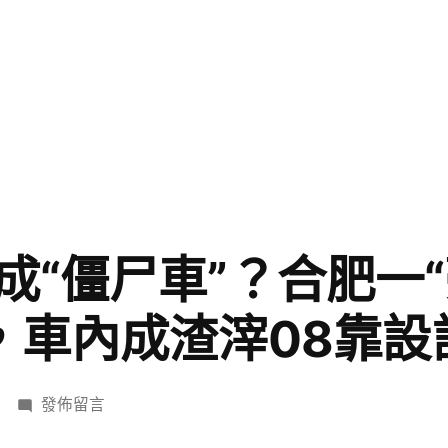
成“僵尸車”？合肥一“
，車內成渣滓08靠設
在
發佈留言
〈加