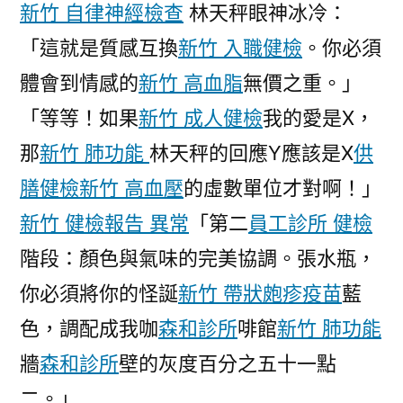
故
新竹 自律神經檢查
林天秤眼神冰冷：
事
「這就是質感互換
新竹 入職健檢
。你必須
·
體會到情感的
新竹 高血脂
無價之重。」
廣
東
「等等！如果
新竹 成人健檢
我的愛是X，
省
那
新竹 肺功能
林天秤的回應Y應該是X
供
五
膳健檢
新竹 高血壓
的虛數單位才對啊！」
一
休
新竹 健檢報告 異常
「第二
員工診所 健檢
息
階段：顏色與氣味的完美協調。張水瓶，
獎
章
你必須將你的怪誕
新竹 帶狀皰疹疫苗
藍
丨
色，調配成我咖
森和診所
啡館
新竹 肺功能
李
牆
森和診所
壁的灰度百分之五十一點
秋
斌：
二。」