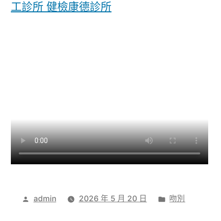
工診所 健檢
康德診所
作
分
admin
2026 年 5 月 20 日
吻別
者:
類: