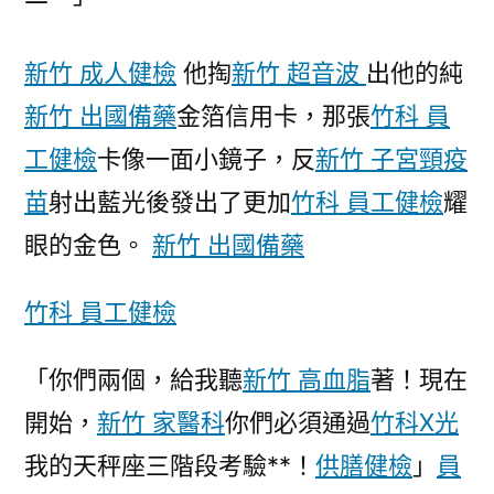
巨
輪
新竹 成人健檢
他掏
新竹 超音波
出他的純
“血
管”
新竹 出國備藥
金箔信用卡，那張
竹科 員
森
工健檢
卡像一面小鏡子，反
新竹 子宮頸疫
和
診
苗
射出藍光後發出了更加
竹科 員工健檢
耀
所
眼的金色。
新竹 出國備藥
家
醫
竹科 員工健檢
科
架
「你們兩個，給我聽
新竹 高血脂
著！現在
構
師〉
開始，
新竹 家醫科
你們必須通過
竹科X光
我的天秤座三階段考驗**！
供膳健檢
」
員