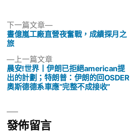
下
下一篇文章
一
晝億嵐工廠直營夜奮戰，成績探月之
文
篇
旅
章
文
下
上一篇文章
章:
導
一
晨安!世界丨伊朗已拒絕american提
篇
出的計劃；特朗普：伊朗的回OSDER
覽
文
奧斯德德系車應“完整不成接收”
章:
發佈留言