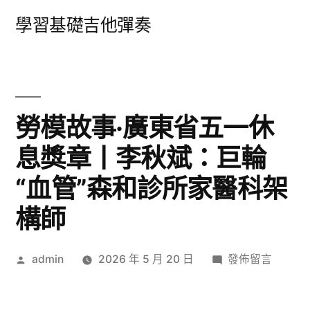
跳
學習基礎吉他彈奏
至
主
要
內
勞模故事·廣東省五一休
容
息獎章丨李秋斌：巨輪
“血管”森和診所家醫科架
構師
作
在
admin
2026 年 5 月 20 日
發佈留言
者:
〈勞
模