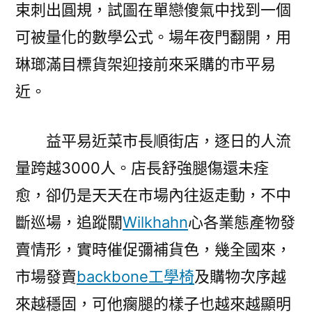
束刺出圓規，試圖在單戀傻氣中找到一個
可被量化的數學公式。場年夜門翻開，用
琳瑯滿目標貨架迎接前來采購的市平易
近。
益平易近菜市長順街店，逐日的人流
量跨越3000人。店長舒強腿傷還未痊
愈，卻仍是天天在市場內往返走動，不中
斷巡場，追蹤關
Wilkhahn
心各業態產物發
賣情形，實時催促彌補貨色，幾全國來，
市場發賣
backbone工學椅
及購物次序越
來越穩固，可他瘸腿的樣子也越來越顯明