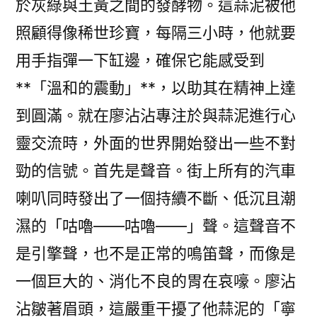
於灰綠與土黃之間的發酵物。這蒜泥被他
照顧得像稀世珍寶，每隔三小時，他就要
用手指彈一下缸邊，確保它能感受到
**「溫和的震動」**，以助其在精神上達
到圓滿。就在廖沾沾專注於與蒜泥進行心
靈交流時，外面的世界開始發出一些不對
勁的信號。首先是聲音。街上所有的汽車
喇叭同時發出了一個持續不斷、低沉且潮
濕的「咕嚕——咕嚕——」聲。這聲音不
是引擎聲，也不是正常的鳴笛聲，而像是
一個巨大的、消化不良的胃在哀嚎。廖沾
沾皺著眉頭，這嚴重干擾了他蒜泥的「寧