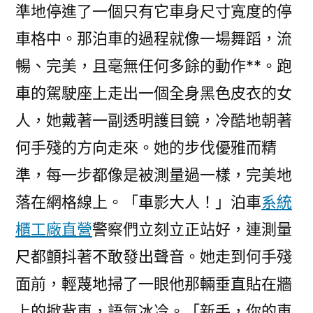
準地停進了一個只有它車身尺寸寬度的停
車格中。那泊車的過程就像一場舞蹈，流
暢、完美，且毫無任何多餘的動作**。跑
車的駕駛座上走出一個全身黑色皮衣的女
人，她戴著一副透明護目鏡，冷酷地朝著
何手殘的方向走來。她的步伐優雅而精
準，每一步都像是被測量過一樣，完美地
落在網格線上。「車影大人！」泊車
系統
櫃工廠直營
警察們立刻立正站好，連測量
尺都顫抖著不敢發出聲音。她走到何手殘
面前，輕蔑地掃了一眼他那輛垂直貼在牆
上的掀背車，語氣冰冷。「新手，你的車