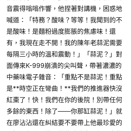
音震得嗡嗡作響，他捏著對講機，困惑地
喊道：「特務？酸味？等等！我聞到的不
是酸味！是麵粉過度膨脹的焦慮味！還
有，我現在走不開！我的陳年老蒜泥需要
每隔三小時的溫和震動！」「蒜泥？」對
面傳來K-999崩潰的尖叫聲，帶著濃濃的
中藥味電子雜音：「重點不是蒜泥！重點
是**時空正在彎曲！**我們的推進器快沒
紅棗了！快！我們在你的後院！別帶任何
多餘的東西！除了——你那缸蒜泥！」就
在廖沾沾還在糾結要不要帶上他最珍愛的