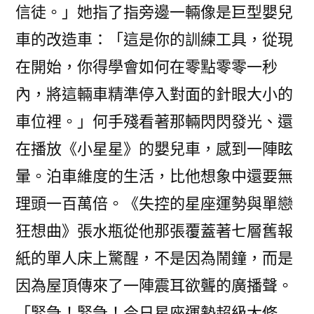
信徒。」她指了指旁邊一輛像是巨型嬰兒
車的改造車：「這是你的訓練工具，從現
在開始，你得學會如何在零點零零一秒
內，將這輛車精準停入對面的針眼大小的
車位裡。」何手殘看著那輛閃閃發光、還
在播放《小星星》的嬰兒車，感到一陣眩
暈。泊車維度的生活，比他想象中還要無
理頭一百萬倍。《失控的星座運勢與單戀
狂想曲》張水瓶從他那張覆蓋著七層舊報
紙的單人床上驚醒，不是因為鬧鐘，而是
因為屋頂傳來了一陣震耳欲聾的廣播聲。
「緊急！緊急！今日星座運勢超級大修