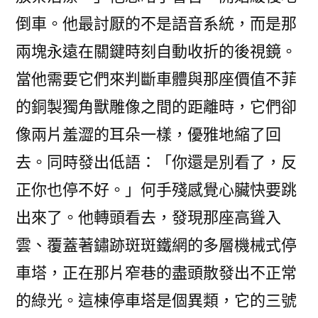
倒車。他最討厭的不是語音系統，而是那
兩塊永遠在關鍵時刻自動收折的後視鏡。
當他需要它們來判斷車體與那座價值不菲
的銅製獨角獸雕像之間的距離時，它們卻
像兩片羞澀的耳朵一樣，優雅地縮了回
去。同時發出低語：「你還是別看了，反
正你也停不好。」何手殘感覺心臟快要跳
出來了。他轉頭看去，發現那座高聳入
雲、覆蓋著鏽跡斑斑鐵網的多層機械式停
車塔，正在那片窄巷的盡頭散發出不正常
的綠光。這棟停車塔是個異類，它的三號