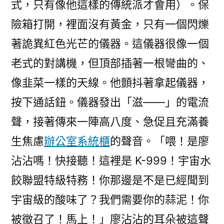
式，只有像他這樣的傳統派才會用）。保
險箱打開，裡面沒有黃金，只有一個閃爍
著詭異紅色光芒的儀器。這儀器很像一個
老式的對講機，但頂部插著一根彎曲的、
像韭菜一樣的天線。他顫抖著拿起儀器，
按下通話鈕。儀器發出「滋——」的電流
聲，接著傳來一陣高八度、急促且充滿養
生焦慮
辦公室系統櫃
的聲音。「喂！是廖
沾沾嗎！快接聽！這裡是 K-999！宇宙水
餃聯盟特級特務！你那邊是不是已經聞到
宇宙級的酸味了？我們需要你的蒜泥！你
被徵召了！馬上！」廖沾沾的耳朵被這聲