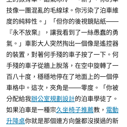
技像一團混亂的毛線球。你污染了泊車維
度的純粹性。」「但你的後視鏡貼紙——
『永不放棄』，讓我看到了一絲愚蠢的勇
氣。」車影大人突然掏出一個像是遙控器
的裝置，對著何手殘的車子按了一下。何
手殘的車子從牆上脫落，在空中旋轉了一
百八十度，穩穩地停在了地面上的一個停
車格中。這次，夾角是——零度。「你被
分配給我
辦公室規劃設計
的泊車學徒了。
如果泊車是一種宗
久坐椅子推薦
教，
電動
升降桌
你就是那個連方向盤都沒摸過的新