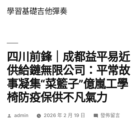
跳
學習基礎吉他彈奏
至
主
要
內
四川前鋒｜成都益平易近
容
供給鏈無限公司：平常故
事凝集“菜籃子”億嵐工學
椅防疫保供不凡氣力
作
在
admin
2026 年 2 月 19 日
發佈留言
者:
〈四
川