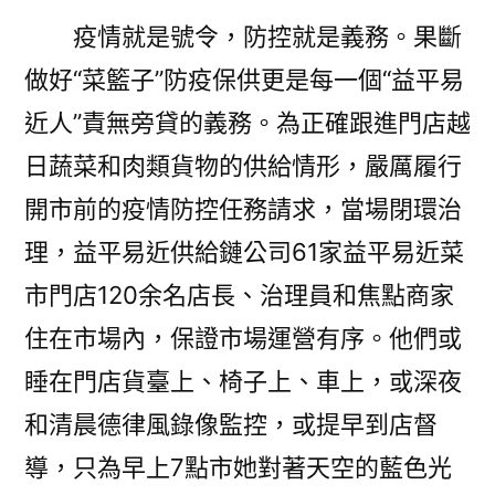
保
疫情就是號令，防控就是義務。果斷
供
不
做好“菜籃子”防疫保供更是每一個“益平易
凡
近人”責無旁貸的義務。為正確跟進門店越
氣
日蔬菜和肉類貨物的供給情形，嚴厲履行
力〉
開市前的疫情防控任務請求，當場閉環治
理，益平易近供給鏈公司61家益平易近菜
市門店120余名店長、治理員和焦點商家
住在市場內，保證市場運營有序。他們或
睡在門店貨臺上、椅子上、車上，或深夜
和清晨德律風錄像監控，或提早到店督
導，只為早上7點市她對著天空的藍色光