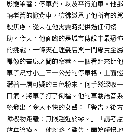
影籠罩著：停車費，以及平行泊車。他那
輛老舊的掀背車，彷彿繼承了他所有的駕
駛焦慮，從未在他需要時提供過任何幫
助。今天，他面臨的是城市傳說中最恐怖
的挑戰，一條夾在理髮店與一間專賣金屬
雕像的畫廊之間的窄巷。一個看起來比他
車子尺寸小上三十公分的停車格，上面還
灑著一層可疑的白色粉末。何手殘深吸一
口氣。將車子打了倒檔。他的車載語音系
統發出了令人不快的女聲：「警告，後方
障礙物距離：無限趨近於零。」「請考慮
放棄治療。」他忽略了警告，開始緩慢地