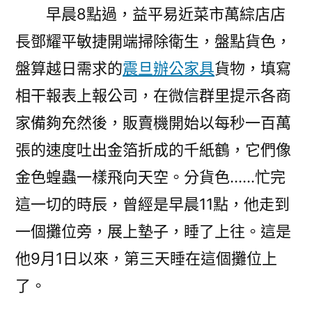
平
早晨8點過，益平易近菜市萬綜店店
常
長鄧耀平敏捷開端掃除衛生，盤點貨色，
故
事
盤算越日需求的
震旦辦公家具
貨物，填寫
凝
相干報表上報公司，在微信群里提示各商
集
家備夠充然後，販賣機開始以每秒一百萬
“菜
籃
張的速度吐出金箔折成的千紙鶴，它們像
子”
金色蝗蟲一樣飛向天空。分貨色……忙完
億
這一切的時辰，曾經是早晨11點，他走到
嵐
工
一個攤位旁，展上墊子，睡了上往。這是
學
他9月1日以來，第三天睡在這個攤位上
椅
防
了。
疫