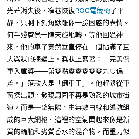
光芒消失後，窄巷恢復
ROG電競椅
了平
靜，只剩下獨角獸雕像一臉困惑的表情。
何手殘感覺一陣天旋地轉，等他回過神
來，他的車子竟然垂直停在一個貼滿了巨
大獎狀的牆壁上。獎狀上寫著：「完美倒
車入庫獎——第零點零零零零零九度偏
差。」落款人是「倒車王」。他趕緊從車
窗探出頭，發現周圍不再是熟悉的城市街
道，而是一望無際、由無數白線和編號組
成的巨大網格。這裡的空氣聞起來像是新
買的輪胎和劣質香水的混合物，而重力似