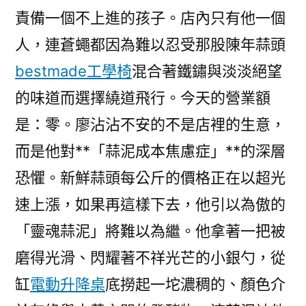
責備一個不上進的孩子。店內只有他一個
人，連蒼蠅都因為難以忍受那股陳年蒜頭
bestmade工學椅
混合著鐵鏽與淡淡絕望
的味道而選擇繞道飛行。今天的營業額
是：零。廖沾沾不安的不是店裡的生意，
而是他對**「蒜泥成本焦慮症」**的深層
恐懼。新鮮蒜頭每公斤的價格正在以超光
速上漲，如果再這樣下去，他引以為傲的
「靈魂蒜泥」將難以為繼。他拿著一把被
磨得光滑、閃耀著不祥光芒的小銀勺，從
缸
電動升降桌
底撈起一坨濃稠的、顏色介