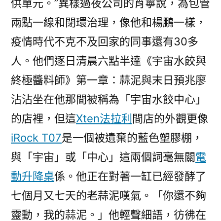
供單元。”異樣過夜公司的肖寧說，為包管
兩點一線和閉環治理，像他和楊鵬一樣，
疫情時代不克不及回家的同事還有30多
人。他們逐日清晨六點半達《宇宙水餃與
終極醬料師》第一章：蒜泥與末日預兆廖
沾沾坐在他那間被稱為「宇宙水餃中心」
的店裡，但這
Xten法拉利
間店的外觀更像
iRock T07
是一個被遺棄的藍色塑膠棚，
與「宇宙」或「中心」這兩個詞毫無關
電
動升降桌
係。他正在對著一缸已經發酵了
七個月又七天的老蒜泥嘆氣。「你還不夠
靈動，我的蒜泥。」他輕聲細語，彷彿在