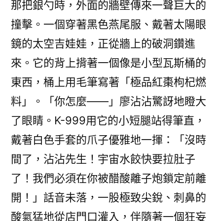
那把銀勺時，外面的牆壁傳來一聲巨大的
撞擊。一個穿著黑色燕尾服、戴著太陽眼
鏡的太空吉娃娃，正從牆上的破洞鑽進
來。它的背上揹著一個像是小型瓦斯桶的
東西，桶上用毛筆寫著「極品紅棗枸杞燃
料」。「你怎麼——」廖沾沾驚訝地瞪大
了眼睛。K-999用它的小短腿站得筆直，
戴著白色手套的爪子優雅地一揮：「沒時
間了，沾沾先生！宇宙水餃快要拉肚子
了！我們必須在你被醋酸離子炮鎖定前離
開！」話音未落，一股極致尖銳、刺鼻的
酸氣猛地從店門口灌入，伴隨著一個狂妄