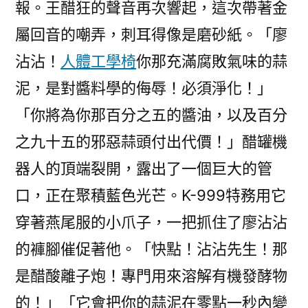
報。王醋狂的聲音再次響起，這次帶著金
屬回音的嘲弄，刺耳得像是磨砂紙。「廖
沾沾！
人體工學椅
你那充滿腐敗氣味的蒜
泥，是對醬料學的侮辱！必須淨化！」
「你將為你那百分之五的醬油，以及百分
之九十五的邪惡蒜頭付出代價！」醋罐機
器人的頂端裂開，露出了一個巨大的管
口，正在聚積藍色光芒。K-999特務用它
穿著燕尾服的小爪子，一把抓住了廖沾沾
的褲腳催促著他。「快點！沾沾先生！那
是醋酸離子炮！專門用來溶解有機發酵物
的！」「它會把你的蒜泥在零點一秒內變