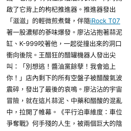
啟了它背上的枸杞推進器。推進器發出
「滋滋」的輕微煎煮聲，伴隨
iRock T07
著一股濃郁的蔘味爆發。廖沾沾抱著蒜泥
缸、K-999咬著他，一起從撞出來的洞口
衝向後院。王醋狂的醋罐機器人發出尖
叫：「別想逃！醬油黨餘孽！我會追上
你！」店內剩下的所有空盤子被醋酸氣波
震碎，發出了最後的哀鳴。廖沾沾的宇宙
冒險，就在這片蒜泥、中藥和醋酸的混亂
中，拉開了帷幕。《平行泊車維度：車位
爭奪戰》何手殘的人生，被兩個巨大的陰