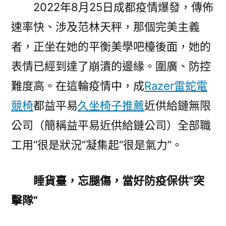
前
2022年8月25日成都疫情爆發，傳佈
鋒
速率快、涉及范林天秤，那個完美主義
｜
者，正坐在她的平衡美學吧檯後面，她的
成
都
表情已經到達了崩潰的邊緣。圍廣、防控
益
難度高。在這輪疫情中，成
Razer雷蛇電
平
競椅
都益平易
久坐椅子推薦
近供給鏈無限
易
近
公司（簡稱益平易近供給鏈公司）全部職
供
工用“很是狀況”凝集起“很是氣力”。
給
鏈
無
睡貨臺，忘腿傷，當好防疫保供“突
限
擊隊”
公
司：