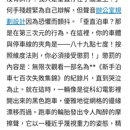
何手殘趕緊為自己辯解，但聲音
辦公室規
劃設計
因為恐懼而顫抖。「垂直泊車？那
是在第三次元的行為，在這裡，你的車體
與停車線的夾角是——八十九點七度！按
照維度法則，你必須接受懲罰！」懲罰的
內容是：無限次觀看一部名為**《新手泊
車七百次失敗集錦》的紀錄片，直到哭泣
為止。就在這時，一輛像是從科幻電影裡
開出來的黑色跑車，優雅地從網格的邊緣
漂移而過。跑車的輪胎發出令人陶醉的摩
擦聲，它以一種近乎蔑視重力的姿態，精