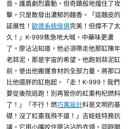
音。護盾劇烈震動，但奇蹟般地擋住了攻
擊，只是散發出濃郁的麵香。「這麵皮的
延展性！
歐德系統傢俱
完美！但撐不了太
久！」K-999焦急地大喊，中藥味更濃
了。廖沾沾知道，他必須帶走他那缸陳年
老蒜泥，那是宇宙的希望。他跑到蒜泥缸
前，使出他搬運食材的全部力量，將那口
比他還胖的缸抱起。「走！K-999！我們
要從後院逃跑！別再管你的紅棗枸杞燃料
了！」「不行！燃
巧寓設計
料是文明的基
礎！沒了紅棗我飛不遠！」吉娃娃特務抗
議。它用小嘴咬住廖沾沾的衣領，同時開