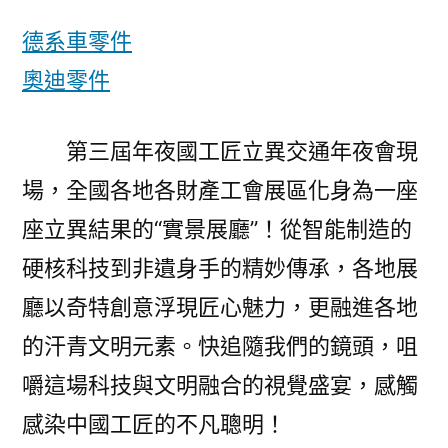
心
德系車零件
嘉
奧迪零件
OSDER
奧
斯
第三屆年夜國工匠立異交通年夜會現
德
場，全國各地各財產工會展區化身為一座
汽
車
座立異結果的“實景展廳”！從智能制造的
零
硬核科技到非遺身手的精妙傳承，各地展
件
會
廳以奇特創意浮現匠心魅力，更融進各地
·
的汗青文明元素。快追隨我們的鏡頭，咀
全
嚼這場科技與文明融合的視覺盛宴，感觸
景
速
感染中國工匠的不凡聰明！
覽〉