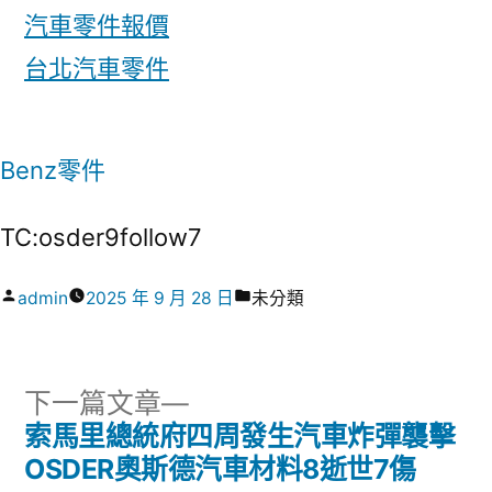
汽車零件報價
台北汽車零件
Benz零件
TC:osder9follow7
作
分
admin
2025 年 9 月 28 日
未分類
者:
類:
下
下一篇文章
一
索馬里總統府四周發生汽車炸彈襲擊
文
篇
OSDER奧斯德汽車材料8逝世7傷