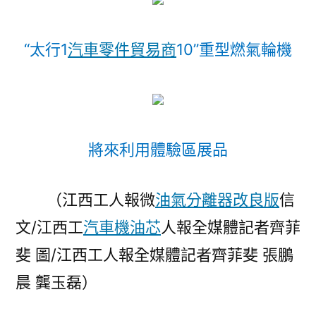
“太行1
汽車零件貿易商
10”重型燃氣輪機
將來利用體驗區展品
（江西工人報微
油氣分離器改良版
信
文/
江西工
汽車機油芯
人報
全媒體記者齊菲
斐 圖/
江西工人報
全媒體記者齊菲斐 張鵬
晨 龔玉磊）