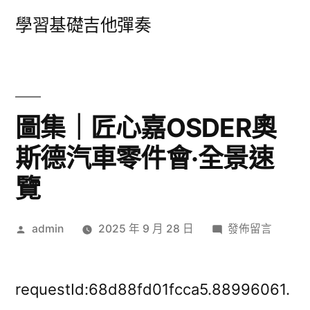
跳
學習基礎吉他彈奏
至
主
要
內
圖集｜匠心嘉OSDER奧
容
斯德汽車零件會·全景速
覽
作
在
admin
2025 年 9 月 28 日
發佈留言
者:
〈圖
集
｜
requestId:68d88fd01fcca5.88996061.
匠