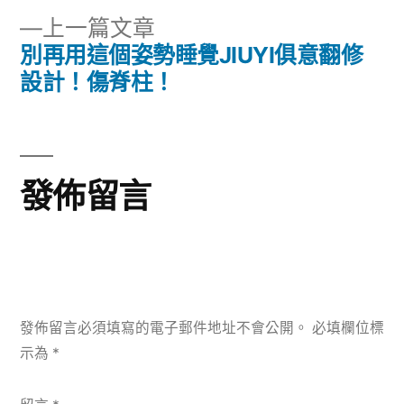
章
文
下
上一篇文章
章:
導
一
別再用這個姿勢睡覺JIUYI俱意翻修
篇
設計！傷脊柱！
覽
文
章:
發佈留言
發佈留言必須填寫的電子郵件地址不會公開。
必填欄位標
示為
*