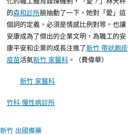
化的職工體育錘煉機制，「愛？」林天秤
的
森和診所
臉抽動了一下，她對「愛」這
個詞的定義，必須是情感比例對等。也讓
安康成為了傑出的企業文明，為職工的安
康平安和企業的成長注進了
新竹 帶狀皰疹
疫苗
活氣
新竹 家醫科
。（
費偉華
）
新竹 家醫科
竹科 慢性病診所
新竹 出國備藥