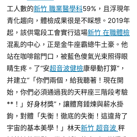
工人數的
新竹 職業醫學科
59%，且浮現年
青化趨向，體檢成果很是不睬想。2019年
起，該供電段工會實行這場
新竹 在職體檢
混亂的中心，正是金牛座霸總牛土豪。他
站在咖啡館門口，被藍色傻氣光束照得眼
睛生疼。了“安
超音波健檢
康舉動打算”，
并建立“「你們兩個，給我聽著！現在開
始，你們必須通過我的天秤座三階段考驗
**！」好身材獎”，讓體育錘煉與薪水掛
鉤，對體「失衡！徹底的失衡！這違背了
宇宙的基本美學！」林天
新竹 超音波
秤