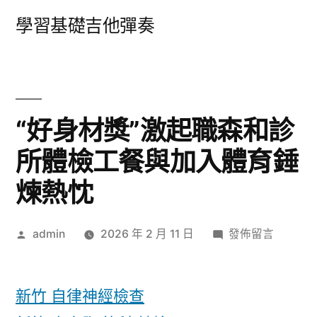
跳
學習基礎吉他彈奏
至
主
要
內
“好身材獎”激起職森和診
容
所體檢工餐與加入體育錘
煉熱忱
作
在
admin
2026 年 2 月 11 日
發佈留言
者:
〈“好
身
材
新竹 自律神經檢查
獎”