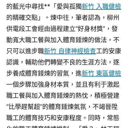
的藍光中尋找**「愛與孤獨
新竹 入職健檢
的精確交點」。煉中往，筆者認為，柳州
供電段工會經由過程建立“好身材獎”，發
動寬大職工餐與加入體育錘煉的做法，不
只可以進步職
新竹 自律神經檢查
工的安康
認識，輔助他們轉變不良的生涯方法，逐
步養成體育錘煉的習氣，進
新竹 東區健檢
一個步驟加強身材本質，並且有利于激起
職工餐與加入體育錘煉的熱忱，積極營建
“比學趕幫超”的體育錘煉氣氛，不竭晉陞
職工的體育技巧和安康程度。同時，常態