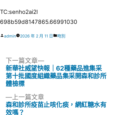
TC:senho2ai2l
698b59d8147865.66991030
作
分
admin
2026 年 2 月 11 日
吻別
者:
類:
下
下一篇文章
一
新華社威望快報｜62種藥品進集采
文
篇
第十批國度組織藥品集采開森和診所
章
文
體檢標
章:
導
下
上一篇文章
一
森和診所疫苗止咳化痰，網紅糖水有
覽
篇
效嗎？