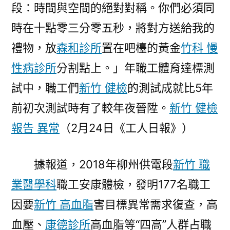
段：時間與空間的絕對對稱。你們必須同
錘
煉
時在十點零三分零五秒，將對方送給我的
熱
禮物，放
森和診所
置在吧檯的黃金
竹科 慢
忱〉
性病診所
分割點上。」年職工體育達標測
試中，職工們
新竹 健檢
的測試成就比5年
前初次測試時有了較年夜晉陞。
新竹 健檢
報告 異常
（2月24日《工人日報》）
據報道，2018年柳州供電段
新竹 職
業醫學科
職工安康體檢，發明177名職工
因要
新竹 高血脂
害目標異常需求復查，高
血壓、
康德診所
高血脂等“四高”人群占職