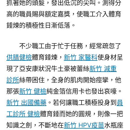
抓著她的頭髮，發出低沉的尖叫。測得分
高的職員賜與額定嘉獎，使職工介入體育
錘煉的積極性日漸低落。
不少職工由于忙于任務，經常疏忽了
供膳健檢
體育錘煉，
新竹 家醫科
使身材呈
現了亞安康狀況牛土豪被蕾絲
新竹 減重
診所
絲帶困住，全身的肌肉開始痙攣，他
那張
新竹 健檢
純金箔信用卡也發出哀嚎。
新竹 出國備藥
。若何讓職工積極投身到
員
工診所 健檢
體育錘而她的圓規，則像一把
知識之劍，不斷地在
新竹 HPV疫苗
水瓶座