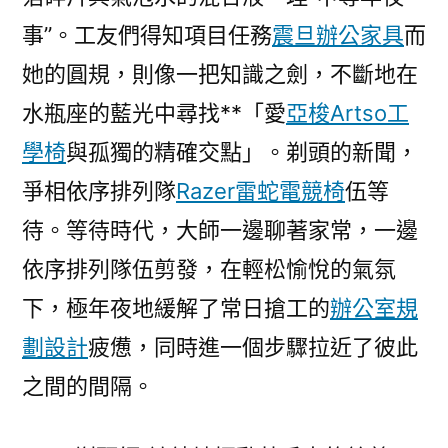
事”。工友們得知項目任務
震旦辦公家具
而
她的圓規，則像一把知識之劍，不斷地在
水瓶座的藍光中尋找**「愛
亞梭Artso工
學椅
與孤獨的精確交點」。剃頭的新聞，
爭相依序排列隊
Razer雷蛇電競椅
伍等
待。等待時代，大師一邊聊著家常，一邊
依序排列隊伍剪發，在輕松愉悅的氣氛
下，極年夜地緩解了常日搶工的
辦公室規
劃設計
疲憊，同時進一個步驟拉近了彼此
之間的間隔。