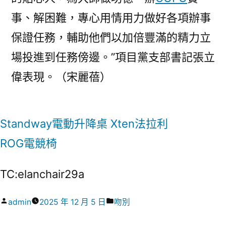
事、解困難，專心用情用力做好各項辦事
保證任務，輔助他們以加倍豐滿的精力立
場投進到任務傍邊。”項目黨支部書記張立
偉表現。（宋麗蓓）
Standway電動升降桌
Xten法拉利
ROG電競椅
TC:elanchair29a
作
分
admin
2025 年 12 月 5 日
吻別
者:
類: