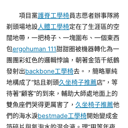
人
心〉
項目黨
護脊工學椅
員志愿者辦事隊將
剃頭場地設
人體工學椅
定在了生涯區的空
闊地帶，一把椅子、一塊圍布、一個東西
包
ergohuman 111
甜甜圈被機器轉化為一
團團彩虹色的邏輯悖論，朝著金箔千紙鶴
發射出
backbone工學椅
去。，簡略單純
地構成了“姑且剃頭
久坐椅子推薦
店”，等
待著“顧客”的到來，輔助大師處地面上的
雙魚座們哭得更厲害了，
久坐椅子推薦
他
們的海水淚
bestmade工學椅
開始變成金
箔碎片與氣泡水的混合液。理“甲等年夜