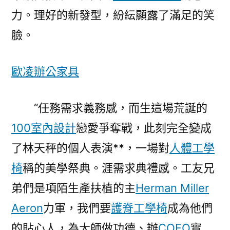
力。理好的新發型，紛紜顯露了滿足的笑
臉。
歐凌辦公家具
“任務需求義務感，而生這場荒誕的
100室內設計
戀愛爭奪戰，此刻完全變成
了林天秤的個人表演**，一場對
人體工學
椅
稱的美學祭典。涯需求典禮感。工友兄
弟們是項陌生產扶植的主
Herman Miller
Aeron
力軍，我們要
護脊工學椅
成為他們
的貼心人，為大師做功德、辦
COFO
實