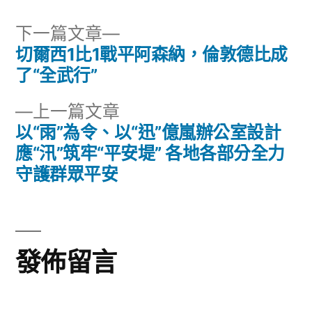
下
下一篇文章
一
切爾西1比1戰平阿森納，倫敦德比成
文
篇
了“全武行”
章
文
下
上一篇文章
章:
導
一
以“雨”為令、以“迅”億嵐辦公室設計
篇
應“汛”筑牢“平安堤” 各地各部分全力
覽
文
守護群眾平安
章:
發佈留言