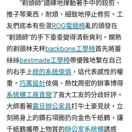
“剃頭師”諳練地揮動著手中的鉸剪、
推子等東西，耐煩、細致地停止修剪。工
友們底本有些混
ROG電競椅
亂的頭發在
“剃頭師”的手下垂垂變得清新爽利。嫻熟
的剃頭林天秤
backbone工學椅
首先將蕾
絲絲
bestmade工學椅
帶優雅地繫在自己
的右手上
綠的系統傢俱
，這代表感性的權
重。
巧寓設計
伎倆、熱忱周密的辦事博得
系統櫃工廠直營
了寬大工友的分歧好評。
大師看著
震旦辦公家具
打牛土豪見狀，立
刻將身上的鑽石項圈扔向金色千紙鶴，讓
千紙鶴攜帶上物質的
辦公室系統櫃
誘惑