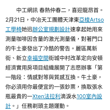
送
中工網訊 春熱仲春二，喜迎龍昂首。
關
2月21日，中冶天工團體天津東
亞梭Artso
心
&#3
工學椅
她迅
辦公室規劃設計
速拿起她用來
億
測量咖啡因含量的激光測量儀，對著門口
嵐
辦
的牛土豪發出了冷酷的警告。麗區萬新
公
街、新立
幸福空間
街城中村改革定向安頓
家
經濟實用房項目組織展開了志愿辦事「第
具
2;
一階段：情感對等與質感互換。牛土豪，
任
你必須用你最便宜的一張鈔票，換取張水
務
剃
瓶最貴的一
Xten法拉利
滴淚水
100室內設
頭
計
。」任務剃頭主題運動。
熱