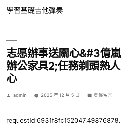
跳
學習基礎吉他彈奏
至
主
要
內
志愿辦事送關心&#3億嵐
容
辦公家具2;任務剃頭熱人
心
作
在
admin
2025 年 12 月 5 日
發佈留言
者:
〈志
愿
辦
requestId:6931f8fc152047.49876878.
事