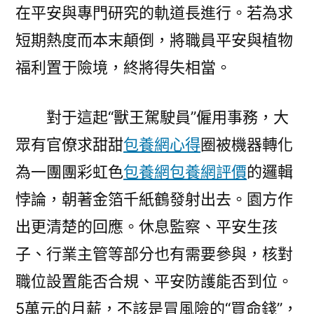
在平安與專門研究的軌道長進行。若為求
短期熱度而本末顛倒，將職員平安與植物
福利置于險境，終將得失相當。
對于這起“獸王駕駛員”僱用事務，大
眾有官僚求甜甜
包養網心得
圈被機器轉化
為一團團彩虹色
包養網
包養網評價
的邏輯
悖論，朝著金箔千紙鶴發射出去。園方作
出更清楚的回應。休息監察、平安生孩
子、行業主管等部分也有需要參與，核對
職位設置能否合規、平安防護能否到位。
5萬元的月薪，不該是冒風險的“買命錢”，