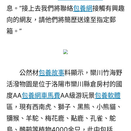
息。“接上去我們將聯絡
包養網
接觸有興趣
向的網友，請他們將簡歷送達至指定郵
箱。”
公然材
包養故事
料顯示，欒川竹海野
活潑物園是位于洛陽市欒川縣倉房村的國
度AA
包養網車馬費
AA級游玩景
包養軟體
區，現有西南虎、獅子、黑熊、小熊貓、
獼猴、羊駝、梅花鹿、黇鹿、孔雀、鴕
鳥、鴯鹋等植物4000余只，此中包括