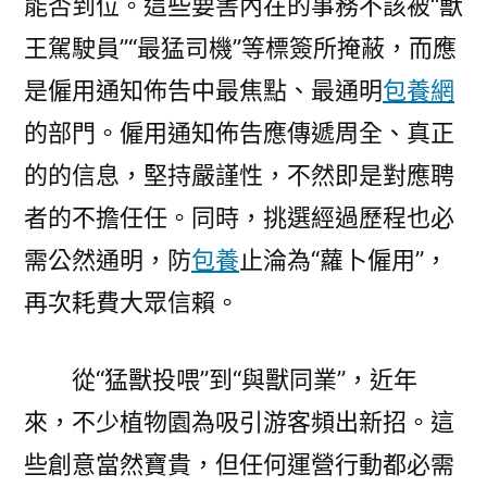
能否到位。這些要害內在的事務不該被“獸
王駕駛員”“最猛司機”等標簽所掩蔽，而應
是僱用通知佈告中最焦點、最通明
包養網
的部門。僱用通知佈告應傳遞周全、真正
的的信息，堅持嚴謹性，不然即是對應聘
者的不擔任任。同時，挑選經過歷程也必
需公然通明，防
包養
止淪為“蘿卜僱用”，
再次耗費大眾信賴。
從“猛獸投喂”到“與獸同業”，近年
來，不少植物園為吸引游客頻出新招。這
些創意當然寶貴，但任何運營行動都必需