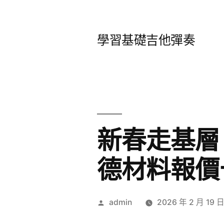
跳
至
學習基礎吉他彈奏
主
要
內
容
新春走基層
德材料報價
作
admin
2026 年 2 月 19 
者: