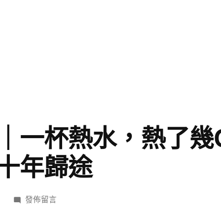
｜一杯熱水，熱了幾O
十年歸途
在
日
發佈留言
〈新