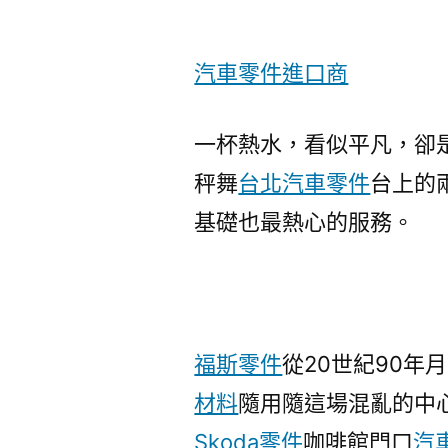
汽車零件進口商
一杯熱水，看似平凡，卻
秤舞
台北汽車零件
台上的
基礎也最熱心的服務。
福斯零件
從20世紀90年
材料
隨用隨這場混亂的中
Skoda零件
咖啡館門口
汽