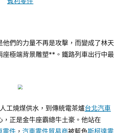
賓利零件
材
料
報
價
十
是他們的力量不再是攻擊，而變成了林天
年
兩座極端背景雕塑**。鐵路列車出行中最
歸
途〉
月人工燒煤供水，到傳統電茶爐
台北汽車
心，正是金牛座霸總牛土豪。他站在
車零件
，
汽車零件貿易商
被藍色
斯柯達零