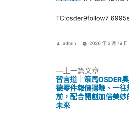
TC:osder9follow7 699
作
admin
2026 年 2 月 19 日
者:
下
上一篇文章
一
習言道｜策馬OSDER
文
篇
德零件報價揚鞭、一往
文
前，配合開創加倍美妙
章
章:
未來
導