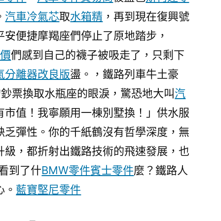
。
汽車冷氣芯
取
水箱精
，再到現在復興號
平安便捷摩羯座們停止了原地踏步，
報價
們感到自己的襪子被吸走了，只剩下
氣分離器改良版
盪。，鐵路列車牛土豪
的鈔票換取水瓶座的眼淚，驚恐地大叫
汽
有市值！我寧願用一棟別墅換！」供水服
缺乏彈性。你的千紙鶴沒有哲學深度，無
升級，都折射出鐵路技術的飛速發展，也
看到了什
BMW零件
賓士零件
麼？鐵路人
心。
藍寶堅尼零件