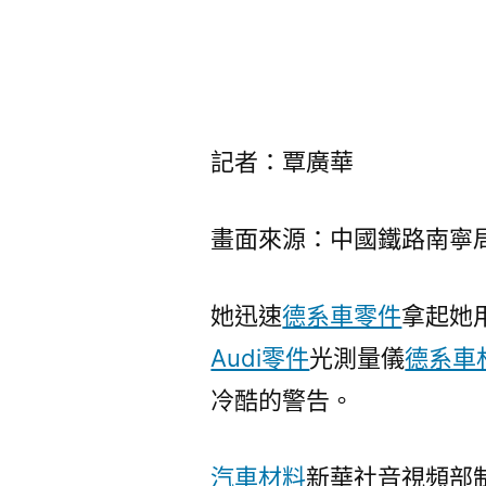
記者：覃廣華
畫面來源：中國鐵路南寧
她迅速
德系車零件
拿起她
Audi零件
光測量儀
德系車
冷酷的警告。
汽車材料
新華社音視頻部