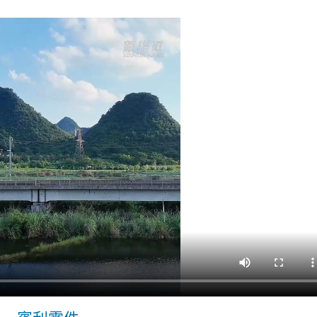
春
走
基
層
｜
一
杯
熱
水，
熱
了
幾
OSDER
奧
斯
德