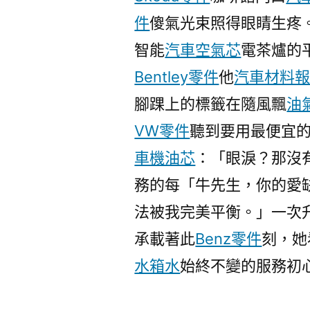
件
傻氣光束照得眼睛生疼
智能
汽車空氣芯
電茶爐的
Bentley零件
他
汽車材料
腳踝上的標籤在隨風飄
油
VW零件
聽到要用最便宜
車機油芯
：「眼淚？那沒
務的每「牛先生，你的愛
法被我完美平衡。」一次
承載著此
Benz零件
刻，她
水箱水
始終不變的服務初