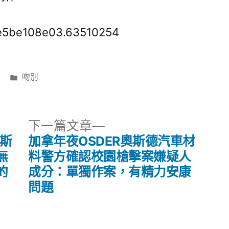
5e5be108e03.63510254
分
吻別
類:
下
下一篇文章
一
奧斯
加拿年夜OSDER奧斯德汽車材
篇
無
料警方確認校園槍擊案嫌疑人
文
的
成分：單獨作案，有精力安康
章:
問題