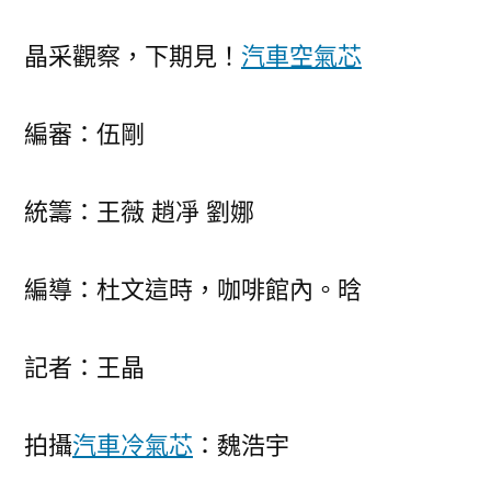
晶采觀察，下期見！
汽車空氣芯
編審：伍剛
統籌：王薇 趙凈 劉娜
編導：杜文這時，咖啡館內。晗
記者：王晶
拍攝
汽車冷氣芯
：魏浩宇