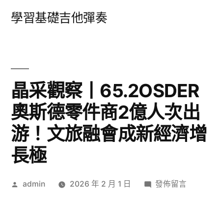
跳
學習基礎吉他彈奏
至
主
要
內
晶采觀察丨65.2OSDER
容
奧斯德零件商2億人次出
游！文旅融會成新經濟增
長極
作
在
admin
2026 年 2 月 1 日
發佈留言
者:
〈晶
采