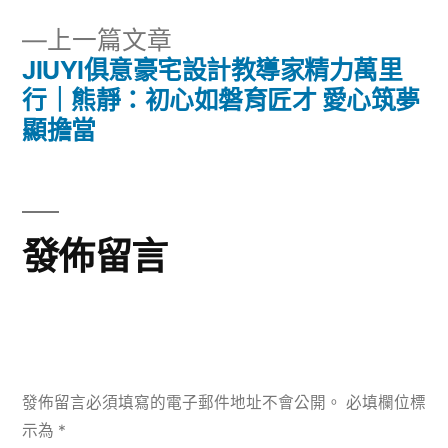
章
文
下
上一篇文章
章:
導
一
JIUYI俱意豪宅設計教導家精力萬里
篇
行｜熊靜：初心如磐育匠才 愛心筑夢
覽
文
顯擔當
章:
發佈留言
發佈留言必須填寫的電子郵件地址不會公開。
必填欄位標
示為
*