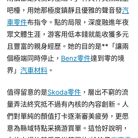
吧檯，用她那極度鎮靜且優雅的聲音發
汽
車零件
布指令。點的局限，深度融進年夜
眾文體生涯，游客用低本錢就能收獲多元
且豐富的親身經歷。她的目的是**「讓兩
個極端同時停止，
Benz零件
達到零的境
界」
汽車材料
。
值得留意的是
Skoda零件
，層出不窮的流
量弄法終究抵不過有內核的內容創新。人
們對單純的顏值打卡逐漸審美疲勞，更愿
意為縣域特點采摘游買單。這恰好說明，