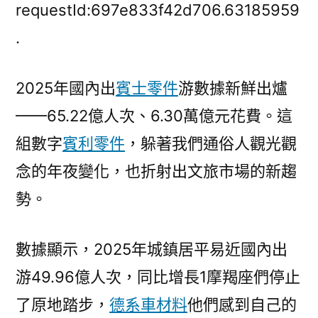
觀
requestId:697e833f42d706.63185959
察
.
丨
65.2OSDER
2025年國內出
賓士零件
游數據新鮮出爐
奧
斯
——65.22億人次、6.30萬億元花費。這
德
組數字
賓利零件
，躲著我們通俗人觀光觀
零
件
念的年夜變化，也折射出文旅市場的新趨
商
勢。
2
億
人
數據顯示，2025年城鎮居平易近國內出
次
游49.96億人次，同比增長1摩羯座們停止
出
了原地踏步，
德系車材料
他們感到自己的
游！