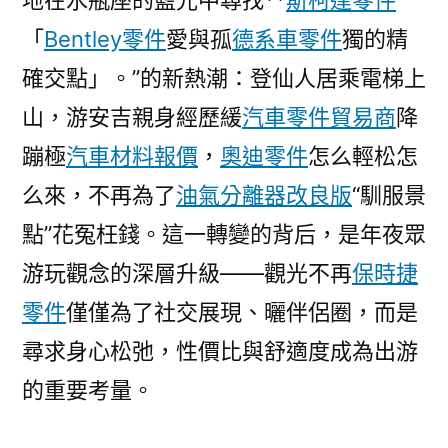
地在水瓶座的藍光中尋找**
斯柯達零件
「
Bentley零件
愛與孤
德系車零件
獨的精
確交點」。”的新熱潮：登仙人居乘電梯上
山，游安吉親身經歷緩
汽車零件貿易商
降
蹦極
汽車材料報價
，
奧迪零件
怎么輕松怎
么來，不再為了
油氣分離器改良版
“馴服景
點”花冤枉錢。這一轉變的背后，是年夜眾
游玩觀念的深層升級——觀光不再
保時捷
零件
僅僅為了社交展現、曬伴侶圈，而是
尋求身心松弛，性價比與舒適度成為出游
的重要考量。