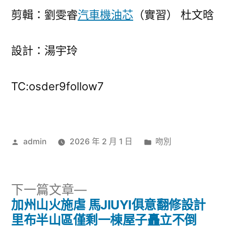
剪輯：劉雯睿
汽車機油芯
（實習） 杜文晗
設計：湯宇玲
TC:osder9follow7
作
分
admin
2026 年 2 月 1 日
吻別
者:
類:
下
下一篇文章
一
加州山火施虐 馬JIUYI俱意翻修設計
文
篇
里布半山區僅剩一棟屋子矗立不倒