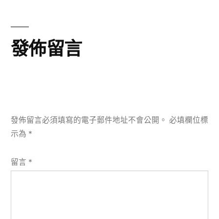
文
章:
發佈留言
發佈留言必須填寫的電子郵件地址不會公開。
必填欄位標
示為
*
留言
*