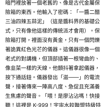
暗門裡放著一個老舊的、像是古代金屬保
險箱的東西。他輸入了密碼：「一醬二醋
三油四辣五蒜泥」（這是醬料界的基礎公
式，只有像他這樣的傳統派才會用）。保
險箱打開，裡面沒有黃金，只有一個閃爍
著詭異紅色光芒的儀器。這儀器很像一個
老式的對講機，但頂部插著一根彎曲的、
像韭菜一樣的天線。他顫抖著拿起儀器，
按下通話鈕。儀器發出「滋——」的電流
聲，接著傳來一陣高八度、急促且充滿養
生焦慮的聲音。「喂！是廖沾沾嗎！快接
聽！這裡是 K-999！宇宙水餃聯盟特級特