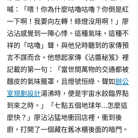
喊：「喂！你為什麼咕嚕咕嚕？你倒是紅
一下啊！我要向左轉！綠燈沒用啊！」廖
沾沾感覺到一陣心悸。這種氣味，這種不
祥的「咕嚕」聲，與他兒時聽到的家傳預
言不謀而合。他想起家傳《沾醬秘笈》裡
記載的第一句：「當世間萬物的交通都被
麵皮的氣味籠罩，且燈號恒綠、聲如
辦公
室規劃設計
湯沸時，便是宇宙水餃臨界點
到來之時。」「七點五個地球年…怎麼這
麼快？」廖沾沾猛地衝回店裡，衝到後
廚，打開了一個藏在舊冰櫃後面的暗門。