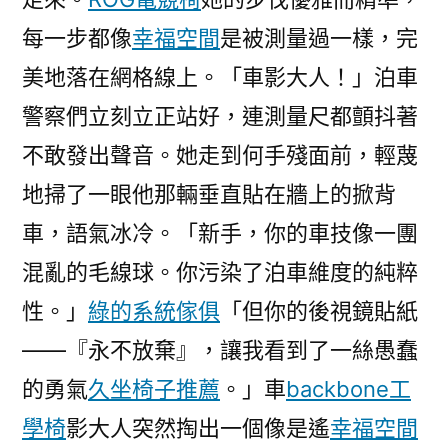
每一步都像
幸福空間
是被測量過一樣，完
美地落在網格線上。「車影大人！」泊車
警察們立刻立正站好，連測量尺都顫抖著
不敢發出聲音。她走到何手殘面前，輕蔑
地掃了一眼他那輛垂直貼在牆上的掀背
車，語氣冰冷。「新手，你的車技像一團
混亂的毛線球。你污染了泊車維度的純粹
性。」
綠的系統傢俱
「但你的後視鏡貼紙
——『永不放棄』，讓我看到了一絲愚蠢
的勇氣
久坐椅子推薦
。」車
backbone工
學椅
影大人突然掏出一個像是遙
幸福空間