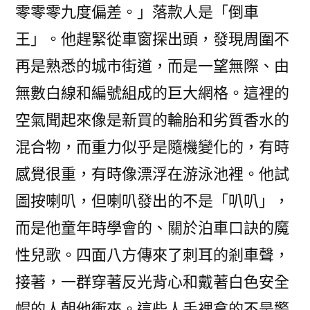
零零零九度偏差。」落款人是「倒車
王」。他趕緊從車窗探出頭，發現周圍不
再是熟悉的城市街道，而是一望無際、由
無數白線和編號組成的巨大網格。這裡的
空氣聞起來像是新買的輪胎和劣質香水的
混合物，而重力似乎是隨機變化的，有時
感覺很重，有時像漂浮在游泳池裡。他試
圖按喇叭，但喇叭發出的不是「叭叭」，
而是他童年時學會的、關於泊車口訣的魔
性兒歌。四面八方傳來了刺耳的剎車聲，
接著，一群穿著反光背心和戴著白色安全
帽的人朝他衝來。這些人手裡拿的不是警