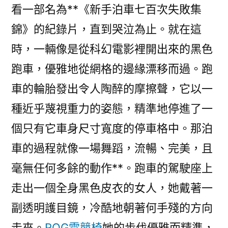
看一部名為**《新手泊車七百次失敗集
錦》的紀錄片，直到哭泣為止。就在這
時，一輛像是從科幻電影裡開出來的黑色
跑車，優雅地從網格的邊緣漂移而過。跑
車的輪胎發出令人陶醉的摩擦聲，它以一
種近乎蔑視重力的姿態，精準地停進了一
個只有它車身尺寸寬度的停車格中。那泊
車的過程就像一場舞蹈，流暢、完美，且
毫無任何多餘的動作**。跑車的駕駛座上
走出一個全身黑色皮衣的女人，她戴著一
副透明護目鏡，冷酷地朝著何手殘的方向
走來。
ROG電競椅
她的步伐優雅而精準，