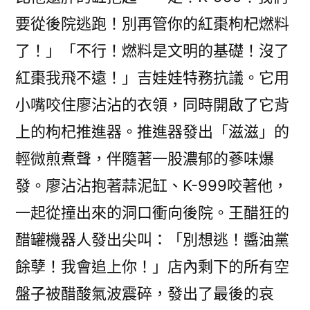
要從後院逃跑！別再管你的紅棗枸杞燃料
了！」「不行！燃料是文明的基礎！沒了
紅棗我飛不遠！」吉娃娃特務抗議。它用
小嘴咬住廖沾沾的衣領，同時開啟了它背
上的枸杞推進器。推進器發出「滋滋」的
輕微煎煮聲，伴隨著一股濃郁的蔘味爆
發。廖沾沾抱著蒜泥缸、K-999咬著他，
一起從撞出來的洞口衝向後院。王醋狂的
醋罐機器人發出尖叫：「別想逃！醬油黨
餘孽！我會追上你！」店內剩下的所有空
盤子被醋酸氣波震碎，發出了最後的哀