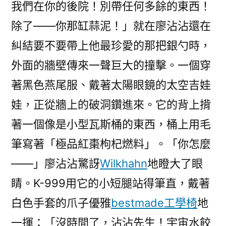
我們在你的後院！別帶任何多餘的東西！
除了——你那缸蒜泥！」就在廖沾沾還在
糾結要不要帶上他最珍愛的那把銀勺時，
外面的牆壁傳來一聲巨大的撞擊。一個穿
著黑色燕尾服、戴著太陽眼鏡的太空吉娃
娃，正從牆上的破洞鑽進來。它的背上揹
著一個像是小型瓦斯桶的東西，桶上用毛
筆寫著「極品紅棗枸杞燃料」。「你怎麼
——」廖沾沾驚訝
Wilkhahn
地瞪大了眼
睛。K-999用它的小短腿站得筆直，戴著
白色手套的爪子優雅
bestmade工學椅
地
一揮：「沒時間了，沾沾先生！宇宙水餃