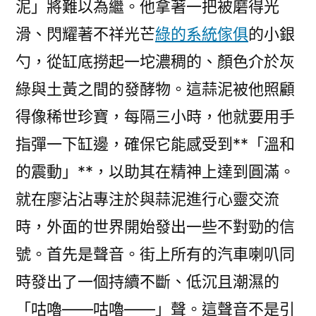
泥」將難以為繼。他拿著一把被磨得光
滑、閃耀著不祥光芒
綠的系統傢俱
的小銀
勺，從缸底撈起一坨濃稠的、顏色介於灰
綠與土黃之間的發酵物。這蒜泥被他照顧
得像稀世珍寶，每隔三小時，他就要用手
指彈一下缸邊，確保它能感受到**「溫和
的震動」**，以助其在精神上達到圓滿。
就在廖沾沾專注於與蒜泥進行心靈交流
時，外面的世界開始發出一些不對勁的信
號。首先是聲音。街上所有的汽車喇叭同
時發出了一個持續不斷、低沉且潮濕的
「咕嚕——咕嚕——」聲。這聲音不是引