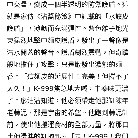
中交疊，變成一個半透明的防禦護盾。這
就是家傳《沾醬秘笈》中記載的「水餃皮
護盾」，薄韌而充滿彈性。藍色離子炮光
束猛烈地擊中麵皮護盾，發出了一聲像是
汽水開蓋的聲音。護盾劇烈震動，但奇蹟
般地擋住了攻擊，只是散發出濃郁的麵
香。「這麵皮的延展性！完美！但撐不了
太久！」K-999焦急地大喊，中藥味更濃
了。廖沾沾知道，他必須帶走他那缸陳年
老蒜泥，那是宇宙的希望。他跑到蒜泥缸
前，使出他搬運食材的全部力量，將那口
比他還胖的缸抱起。「走！K-999！我們