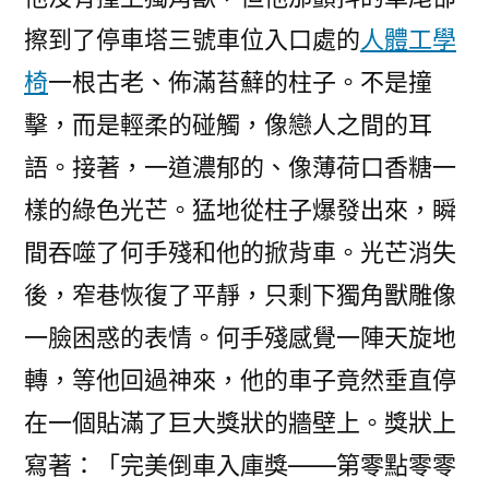
擦到了停車塔三號車位入口處的
人體工學
椅
一根古老、佈滿苔蘚的柱子。不是撞
擊，而是輕柔的碰觸，像戀人之間的耳
語。接著，一道濃郁的、像薄荷口香糖一
樣的綠色光芒。猛地從柱子爆發出來，瞬
間吞噬了何手殘和他的掀背車。光芒消失
後，窄巷恢復了平靜，只剩下獨角獸雕像
一臉困惑的表情。何手殘感覺一陣天旋地
轉，等他回過神來，他的車子竟然垂直停
在一個貼滿了巨大獎狀的牆壁上。獎狀上
寫著：「完美倒車入庫獎——第零點零零