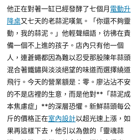
他正在對著一缸已經發酵了七個月
電動升
降桌
又七天的老蒜泥嘆氣。「你還不夠靈
動，我的蒜泥。」他輕聲細語，彷彿在責
備一個不上進的孩子。店內只有他一個
人，連蒼蠅都因為難以忍受那股陳年蒜頭
混合著鐵鏽與淡淡絕望的味道而選擇繞道
飛行。今天的營業額是：零。廖沾沾不安
的不是店裡的生意，而是他對**「蒜泥成
本焦慮症」**的深層恐懼。新鮮蒜頭每公
斤的價格正在
室內設計
以超光速上漲，如
果再這樣下去，他引以為傲的「靈魂蒜