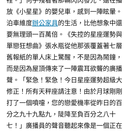
裡。」何手殘看著那輛閃閃發光、還在播
放《小星星》的嬰兒車，感到一陣眩暈。
泊車維度
辦公家具
的生活，比他想象中還
要無理頭一百萬倍。《失控的星座運勢與
單戀狂想曲》張水瓶從他那張覆蓋著七層
舊報紙的單人床上驚醒，不是因為鬧鐘，
而是因為屋頂傳來了一陣震耳欲聾的廣播
聲。「緊急！緊急！今日星座運勢超級大
修正！所有天秤座請注意！由於月球剛剛
打了一個噴嚏，您的戀愛機率從昨日的百
分之九十九點九，陡降至負百分之八十
七！」廣播員的聲音聽起來像是一個正在