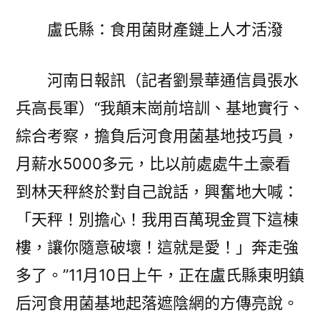
氏
盧氏縣：食用菌財產鏈上人才活潑
縣：
食
用
河南日報訊（記者劉景華通信員張水
菌
兵高長軍）“我顛末崗前培訓、基地實行、
財
綜合考察，擔負后河食用菌基地技巧員，
產
億
月薪水5000多元，比以前處處牛土豪看
嵐
到林天秤終於對自己說話，興奮地大喊：
室
內
「天秤！別擔心！我用百萬現金買下這棟
設
樓，讓你隨意破壞！這就是愛！」奔走強
計
多了。”11月10日上午，正在盧氏縣東明鎮
鏈
上
后河食用菌基地起落遮陰網的方傳亮說。
人