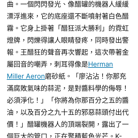
曲。一個閃閃發光、像醋罐的機器人緩緩
漂浮進來，它的底座還不斷噴射著白色醋
霧。它身上掛著「醋狂派大勝利」的霓虹
燈牌，閃爍得讓人眼睛發疼，同時發出警
報。王醋狂的聲音再次響起，這次帶著金
屬回音的嘲弄，刺耳得像是
Herman
Miller Aeron
磨砂紙。「廖沾沾！你那充
滿腐敗氣味的蒜泥，是對醬料學的侮辱！
必須淨化！」「你將為你那百分之五的醬
油，以及百分之九十五的邪惡蒜頭付出代
價！」醋罐機器人的頂端裂開，露出了一
個巨大的管口，正在聚積藍色光芒。K-