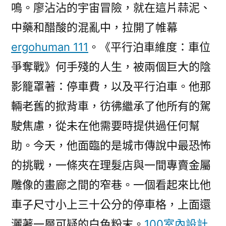
鳴。廖沾沾的宇宙冒險，就在這片蒜泥、
中藥和醋酸的混亂中，拉開了帷幕
ergohuman 111
。《平行泊車維度：車位
爭奪戰》何手殘的人生，被兩個巨大的陰
影籠罩著：停車費，以及平行泊車。他那
輛老舊的掀背車，彷彿繼承了他所有的駕
駛焦慮，從未在他需要時提供過任何幫
助。今天，他面臨的是城市傳說中最恐怖
的挑戰，一條夾在理髮店與一間專賣金屬
雕像的畫廊之間的窄巷。一個看起來比他
車子尺寸小上三十公分的停車格，上面還
灑著一層可疑的白色粉末。
100室內設計