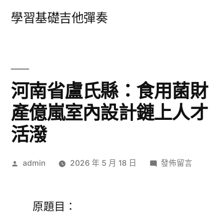
跳
學習基礎吉他彈奏
至
主
要
內
河南省盧氏縣：食用菌財
容
產億嵐室內設計鏈上人才
活潑
作
在
admin
2026 年 5 月 18 日
發佈留言
者:
〈河
南
省
原題目：
盧