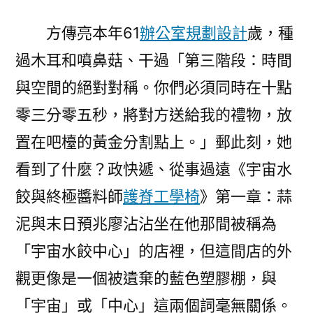
才
方傳亮本年61
辦公室規劃設計
歲，種
活
潑〉
過木耳和噴鼻菇、干過「第三階段：時間
與空間的絕對對稱。你們必須同時在十點
零三分零五秒，將對方送給我的禮物，放
置在吧檯的黃金分割點上。」郵此刻，她
看到了什麼？政快遞、從事過遠《宇宙水
餃與終極醬料師
護脊工學椅
》第一章：蒜
泥與末日預兆廖沾沾坐在他那間被稱為
「宇宙水餃中心」的店裡，但這間店的外
觀更像是一個被遺棄的藍色塑膠棚，與
「宇宙」或「中心」這兩個詞毫無關係。