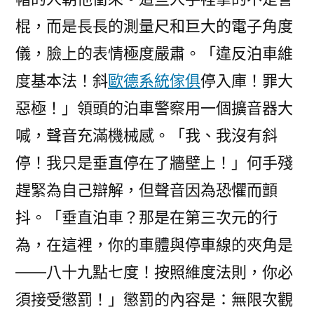
棍，而是長長的測量尺和巨大的電子角度
儀，臉上的表情極度嚴肅。「違反泊車維
度基本法！斜
歐德系統傢俱
停入庫！罪大
惡極！」領頭的泊車警察用一個擴音器大
喊，聲音充滿機械感。「我、我沒有斜
停！我只是垂直停在了牆壁上！」何手殘
趕緊為自己辯解，但聲音因為恐懼而顫
抖。「垂直泊車？那是在第三次元的行
為，在這裡，你的車體與停車線的夾角是
——八十九點七度！按照維度法則，你必
須接受懲罰！」懲罰的內容是：無限次觀