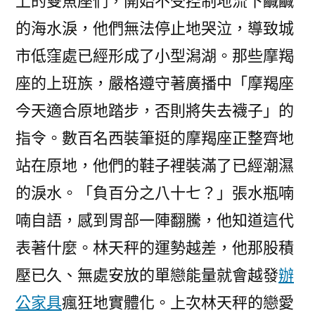
上的雙魚座們，開始不受控制地流下鹹鹹
的海水淚，他們無法停止地哭泣，導致城
市低窪處已經形成了小型潟湖。那些摩羯
座的上班族，嚴格遵守著廣播中「摩羯座
今天適合原地踏步，否則將失去襪子」的
指令。數百名西裝筆挺的摩羯座正整齊地
站在原地，他們的鞋子裡裝滿了已經潮濕
的淚水。「負百分之八十七？」張水瓶喃
喃自語，感到胃部一陣翻騰，他知道這代
表著什麼。林天秤的運勢越差，他那股積
壓已久、無處安放的單戀能量就會越發
辦
公家具
瘋狂地實體化。上次林天秤的戀愛