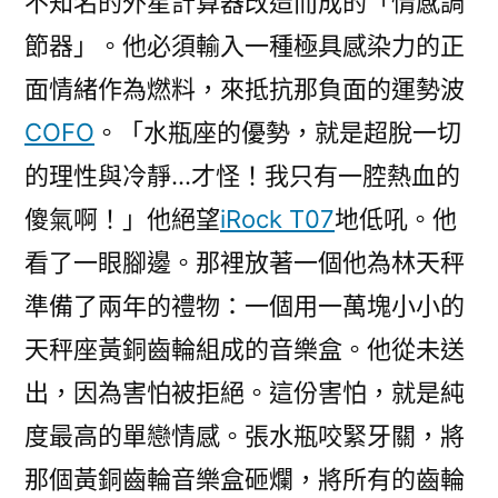
不知名的外星計算器改造而成的「情感調
節器」。他必須輸入一種極具感染力的正
面情緒作為燃料，來抵抗那負面的運勢波
COFO
。「水瓶座的優勢，就是超脫一切
的理性與冷靜…才怪！我只有一腔熱血的
傻氣啊！」他絕望
iRock T07
地低吼。他
看了一眼腳邊。那裡放著一個他為林天秤
準備了兩年的禮物：一個用一萬塊小小的
天秤座黃銅齒輪組成的音樂盒。他從未送
出，因為害怕被拒絕。這份害怕，就是純
度最高的單戀情感。張水瓶咬緊牙關，將
那個黃銅齒輪音樂盒砸爛，將所有的齒輪