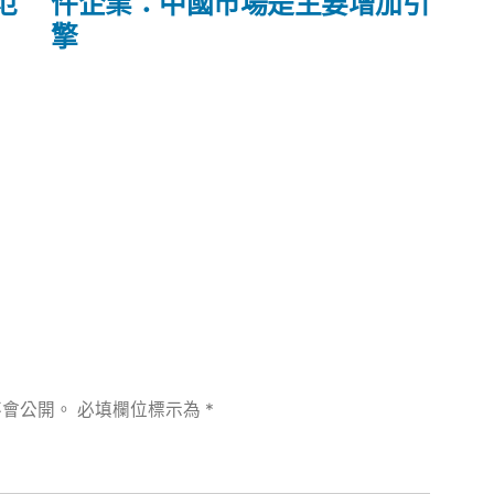
篇
范
件企業：中國市場是主要增加引
文
擎
章:
不會公開。
必填欄位標示為
*