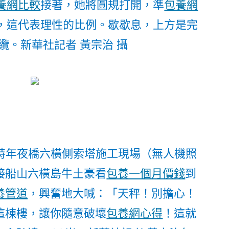
養網比較
接著，她將圓規打開，準
包養網
，這代表理性的比例。歇歇息，上方是完
纜。
新華社記者 黃宗治 攝
門特年夜橋六橫側索塔施工現場（無人機照
接船山六橫島牛土豪看
包養一個月價錢
到
養管道
，興奮地大喊：「天秤！別擔心！
這棟樓，讓你隨意破壞
包養網心得
！這就