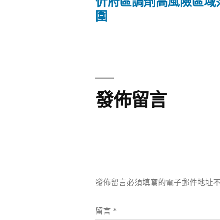
文
篇
忻府區調劑高風險區域
文
圍
章
章:
導
覽
發佈留言
發佈留言必須填寫的電子郵件地址
留言
*