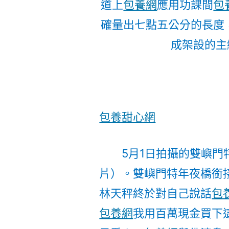
道上
包養網
應用功課間
包
確量出七點五公分的長度
成架設的主
包養甜心網
5月1日拍攝的雙嶼
片）。雙嶼門特年夜橋銜
林天秤終於對自己說話
包
包養網
我用百萬現金買下