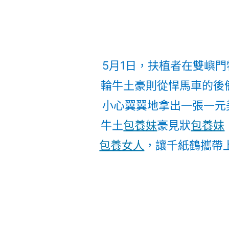
5月1日，扶植者在雙嶼
輪牛土豪則從悍馬車的後
小心翼翼地拿出一張一元
牛土
包養妹
豪見狀
包養妹
包養女人
，讓千紙鶴攜帶