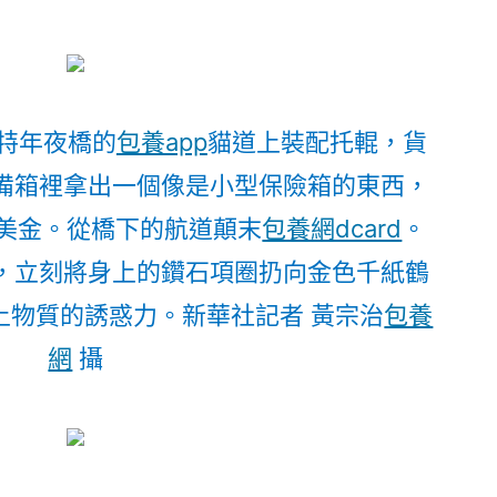
完
成〉
門特年夜橋的
包養app
貓道上裝配托輥，貨
備箱裡拿出一個像是小型保險箱的東西，
美金。從橋下的航道顛末
包養網dcard
。
，立刻將身上的鑽石項圈扔向金色千紙鶴
上物質的誘惑力。
新華社記者 黃宗治
包養
網
攝