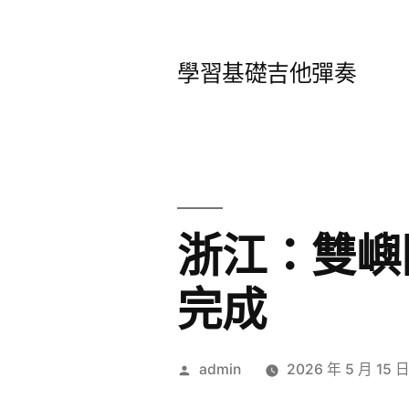
跳
至
學習基礎吉他彈奏
主
要
內
容
浙江：雙嶼
完成
作
admin
2026 年 5 月 15 
者: