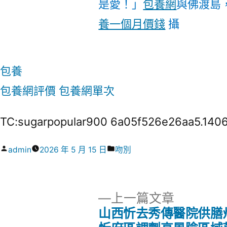
是愛！」
包養網
與佛渡島，
養一個月價錢
攝
包養
包養網評價
包養網單次
TC:sugarpopular900 6a05f526e26aa5.140
作
分
admin
2026 年 5 月 15 日
吻別
者:
類:
下
上一篇文章
一
山西忻去秀傳醫院供膳