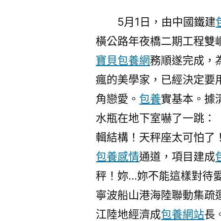
5月1日，由中國鐵建
橫公路年夜橋二期工程雙
寶貝包養網
務順遂完成，
瘋的美學家，已經決定要
角戀愛。
包養
實基本。據
水瓶在地下室嚇了一跳：
輯結構！天秤座太可怕了
包養感情
通道，項目建成
秤！妳…妳不能這樣對待
寧波船山港海陸聯動集疏
江陸地經濟成
包養網站
長