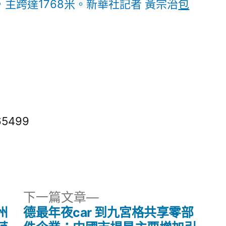
主跨達1768米。
新華社記者 黃宗治
包
65499
下
下一篇文章
一
州
德最年夜car 到九宮格共享零部