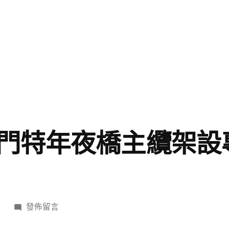
門特年夜橋主纜架設專
在
日
發佈留言
〈浙