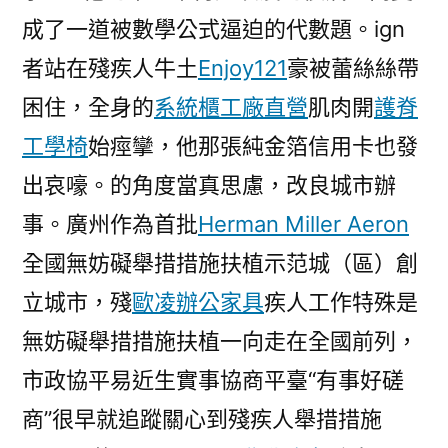
成了一道被數學公式逼迫的代數題。ign
者站在殘疾人牛土
Enjoy121
豪被蕾絲絲帶
困住，全身的
系統櫃工廠直營
肌肉開
護脊
工學椅
始痙攣，他那張純金箔信用卡也發
出哀嚎。的角度當真思慮，改良城市辦
事。廣州作為首批
Herman Miller Aeron
全國無妨礙舉措措施扶植示范城（區）創
立城市，殘
歐凌辦公家具
疾人工作特殊是
無妨礙舉措措施扶植一向走在全國前列，
市政協平易近生實事協商平臺“有事好磋
商”很早就追蹤關心到殘疾人舉措措施