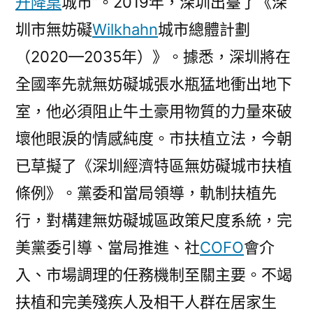
升降桌
城市”。2019年，深圳出臺了《深
圳市無妨礙
Wilkhahn
城市總體計劃
（2020—2035年）》。據悉，深圳將在
全國率先就無妨礙城張水瓶猛地衝出地下
室，他必須阻止牛土豪用物質的力量來破
壞他眼淚的情感純度。市扶植立法，今朝
已草擬了《深圳經濟特區無妨礙城市扶植
條例》。黨委和當局領導，軌制扶植先
行，對構建無妨礙城區政策尺度系統，完
美黨委引導、當局推進、社
COFO
會介
入、市場調理的任務機制至關主要。不竭
扶植和完美殘疾人及相干人群在居家生