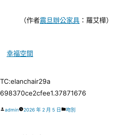
（作者
震旦辦公家具
：羅艾樺）
幸福空間
TC:elanchair29a
698370ce2cfee1.37871676
作
分
admin
2026 年 2 月 5 日
吻別
者:
類: