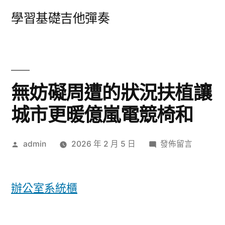
跳
學習基礎吉他彈奏
至
主
要
內
無妨礙周遭的狀況扶植讓
容
城市更暖億嵐電競椅和
作
在
admin
2026 年 2 月 5 日
發佈留言
者:
〈無
妨
礙
辦公室系統櫃
周
遭