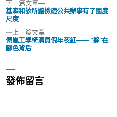
下
下一篇文章
一
基森和診所體檢礎公共辦事有了國度
文
篇
尺度
章
文
下
上一篇文章
章:
導
一
億嵐工學椅演員倪年夜紅—— “躲”在
篇
腳色背后
覽
文
章:
發佈留言