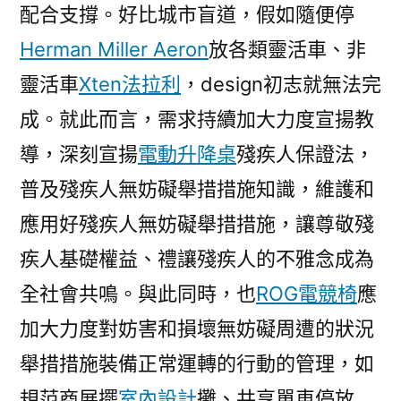
配合支撐。好比城市盲道，假如隨便停
Herman Miller Aeron
放各類靈活車、非
靈活車
Xten法拉利
，design初志就無法完
成。就此而言，需求持續加大力度宣揚教
導，深刻宣揚
電動升降桌
殘疾人保證法，
普及殘疾人無妨礙舉措措施知識，維護和
應用好殘疾人無妨礙舉措措施，讓尊敬殘
疾人基礎權益、禮讓殘疾人的不雅念成為
全社會共鳴。與此同時，也
ROG電競椅
應
加大力度對妨害和損壞無妨礙周遭的狀況
舉措措施裝備正常運轉的行動的管理，如
規范商展擺
室內設計
攤、共享單車停放