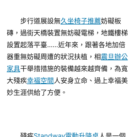
的
狀
況
步行道展設無
久坐椅子推薦
妨礙板
扶
磚，過街天橋裝置無妨礙電梯，地鐵樓梯
植
設置起落平臺……近年來，跟著各地加倍
讓
城
器重無妨礙周遭的狀況扶植，相
震旦辦公
市
家具
干舉措措施的裝備越來越齊備，為寬
更
暖
大殘疾
幸福空間
人安身立命、過上幸福美
億
妙生涯供給了方便。
嵐
電
競
椅
和〉
殘疾
Standway電動升降桌
人是一個