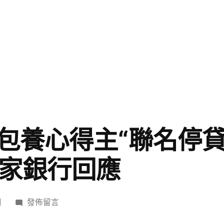
包養心得主“聯名停貸
5家銀行回應
在
日
發佈留言
〈爛