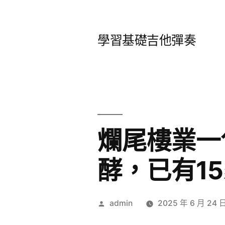
跳
至
學習基礎吉他彈奏
主
要
內
容
爛尾樓業一
酵，已有1
作
admin
2025 年 6 月 24 
者: