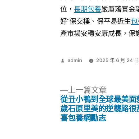
位，
長期包養
嚴厲落實金
好“保交樓、保平易近生
包
產市場安穩安康成長，保
作
admin
2025 年 6 月 24 
者:
下
上一篇文章
一
從丑小鴨到全球最美面
文
篇
歲石原里美的逆襲路很
文
喜包養網勵志
章
章: