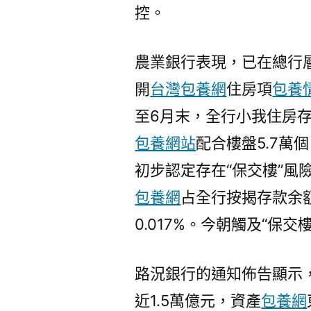
控。
農業銀行表現，已在總行
開
台灣包養網
住房項
包養
至6月末，全行小我住房存
包養網站
配合樓盤5.7萬
初步認定存在“保交樓”風
包養網
占全行按揭存款余額
0.017%。今朝觸及“保
路況銀行的通知佈告顯示
近1.5萬億元，資產
包養網