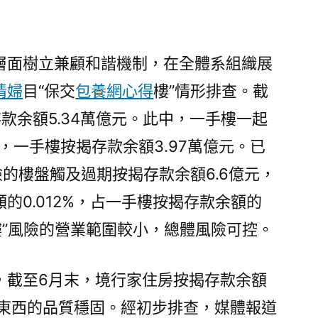
酵，
已
有
層面樹立兼顧和諧機制，在全體系組織展
15
家
情婦
目“保交
包養網心得
樓”情形排查。截
銀
款余額5.34萬億元。此中，一手樓一起
行
個，一手樓按揭存款余額3.97萬億元。已
回
應〉
險的樓盤觸及過期按揭存款余額6.6億元，
的0.012%，占一手樓按揭存款余額的
交樓”風險的營業範圍較小，總體風險可控。
，截至6月末，境行家住房按揭存款余額
東西的品質穩固。經初步排查，媒體報道