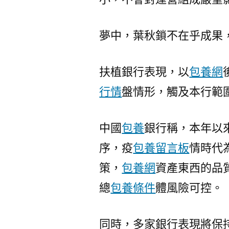
夢中，葉秋鎖不在乎成果
扶植銀行表現，以
包養網
行情
盤情形，觸及本行範
中國
包養
銀行稱，本年以
序，疫
包養留言板
情時代
策，
包養網
資產東西的品
總
包養條件
體風險可控。
同時，多家銀行表現將保持