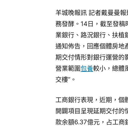
羊城晚報訊 記者戴曼曼報
務發酵。14日，截至發稿
業銀行、路況銀行、扶植
通知佈告，回應個體房地
期交付情形對銀行運營的
營業範圍
包養
較小，總體
交樓”。
工商銀行表現，近期，個
開闢項目呈現延期交付的
款余額6.37億元，占工商