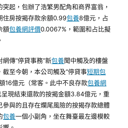
的突起，包辦了浩繁男配角和商界富翁，
住房按揭存款余額0.99
包養
8億元，占
余額
包養網評價
0.0067%，範圍和占比擬
。
網傳“停貸事務”新
包養
聞中觸及的樓盤
，截至今朝，本公司觸及“停貸事
短期包
額16億元（常客。此中不良存款
包養網
已呈現結束還款的按揭金額3.84億元，重
已參與的且存在爛尾風險的按揭存款總體
的
包養
一個小副角，坐在舞臺最左邊模較
影響。