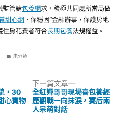
融監管請
包養網
求，積極共同處所當局做
養甜心網
、保穩固”金融辦事，保護房地
護住房花費者符合
長期包養
法規權益。
分
日
未分類
類:
下
下一篇文章
一
貌，30
全紅嬋哥哥現場喜包養經
篇
甜心寶物
歷觀戰一向抹淚，賽后兩
文
人呆萌對話
章: