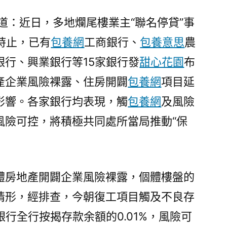
尾
樓
道：近日，多地爛尾樓業主“聯名停貸”事
業
時止，已有
包養網
工商銀行、
包養意思
農
一
銀行、興業銀行等15家銀行發
甜心花園
布
包
養
產企業風險裸露、住房開闢
包養網
項目延
心
影響。各家銀行均表現，觸
包養網
及風險
得
風險可控，將積極共同處所當局推動“保
主
“聯
名
停
體房地產開闢企業風險裸露，個體樓盤的
貸”
事
情形，經排查，今朝復工項目觸及不良存
務
銀行全行按揭存款余額的0.01%，風險可
發