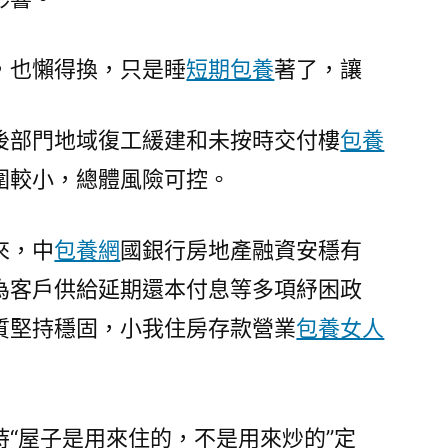
，也懶得換，只是睡
短期包養
著了，讓
後部門地域復工緩建和未按時交付樓
包養
圍較小，總體風險可控。
來，中
包養網
國銀行房地產融資安穩有
為客戶供給延期還本付息等多項紓困政
質堅持穩固，小我住房存款營業
包養女人
“屋子是用來住的，不是用來炒的”定