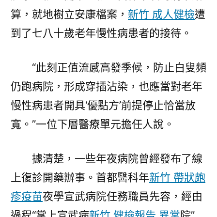
算，就地樹立安康檔案，
新竹 成人健檢
遭
到了七八十歲老年慢性病患者的接待。
“此刻正值流感高發季候，防止白叟頻
仍跑病院，形成穿插沾染，也應當對老年
慢性病患者開具‘優點方’前提停止恰當放
寬。”一位下層醫療單元擔任人說。
據清楚，一些年夜病院曾經發布了線
上復診開藥辦事。首都醫科年
新竹 帶狀皰
疹疫苗
夜學宣武病院任務職員先容，經由
過程“掌上宣武病
新竹 健檢報告 異常
院”