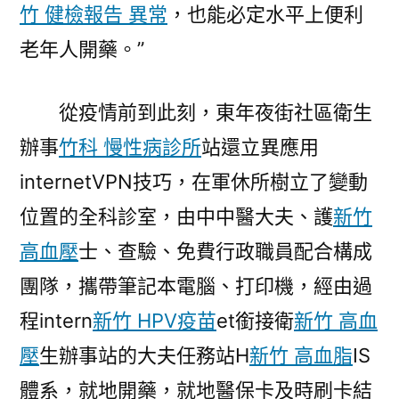
竹 健檢報告 異常
，也能必定水平上便利
老年人開藥。”
從疫情前到此刻，東年夜街社區衛生
辦事
竹科 慢性病診所
站還立異應用
internetVPN技巧，在軍休所樹立了變動
位置的全科診室，由中中醫大夫、護
新竹
高血壓
士、查驗、免費行政職員配合構成
團隊，攜帶筆記本電腦、打印機，經由過
程intern
新竹 HPV疫苗
et銜接衛
新竹 高血
壓
生辦事站的大夫任務站H
新竹 高血脂
IS
體系，就地開藥，就地醫保卡及時刷卡結