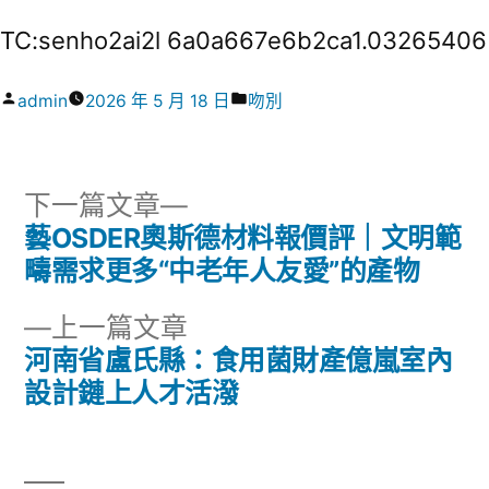
TC:senho2ai2l 6a0a667e6b2ca1.03265406
作
分
admin
2026 年 5 月 18 日
吻別
者:
類:
下
下一篇文章
一
藝OSDER奧斯德材料報價評｜文明範
文
篇
疇需求更多“中老年人友愛”的產物
章
文
下
上一篇文章
章:
導
一
河南省盧氏縣：食用菌財產億嵐室內
篇
設計鏈上人才活潑
覽
文
章: