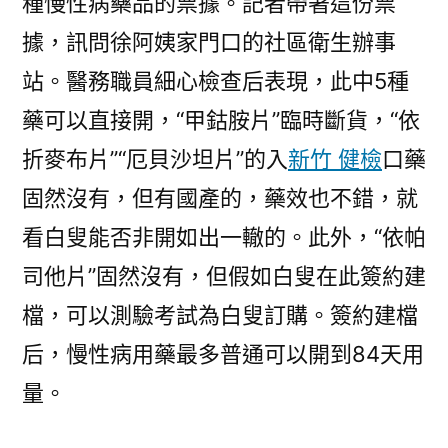
種慢性病藥品的票據。記者帶著這份票
據，訊問徐阿姨家門口的社區衛生辦事
站。醫務職員細心檢查后表現，此中5種
藥可以直接開，“甲鈷胺片”臨時斷貨，“依
折麥布片”“厄貝沙坦片”的入
新竹 健檢
口藥
固然沒有，但有國產的，藥效也不錯，就
看白叟能否非開如出一轍的。此外，“依帕
司他片”固然沒有，但假如白叟在此簽約建
檔，可以測驗考試為白叟訂購。簽約建檔
后，慢性病用藥最多普通可以開到84天用
量。