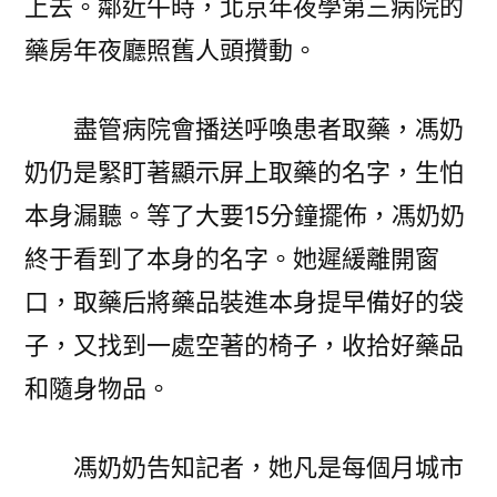
上去。鄰近午時，北京年夜學第三病院的
藥房年夜廳照舊人頭攢動。
盡管病院會播送呼喚患者取藥，馮奶
奶仍是緊盯著顯示屏上取藥的名字，生怕
本身漏聽。等了大要15分鐘擺佈，馮奶奶
終于看到了本身的名字。她遲緩離開窗
口，取藥后將藥品裝進本身提早備好的袋
子，又找到一處空著的椅子，收拾好藥品
和隨身物品。
馮奶奶告知記者，她凡是每個月城市