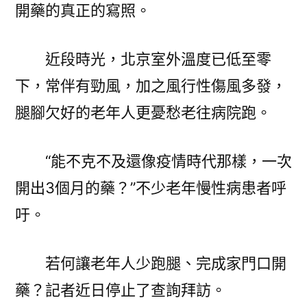
開藥的真正的寫照。
記
者
拿
近段時光，北京室外溫度已低至零
著
下，常伴有勁風，加之風行性傷風多發，
藥
腿腳欠好的老年人更憂愁老往病院跑。
單
往
“問
“能不克不及還像疫情時代那樣，一次
診”〉
開出3個月的藥？”不少老年慢性病患者呼
吁。
若何讓老年人少跑腿、完成家門口開
藥？記者近日停止了查詢拜訪。