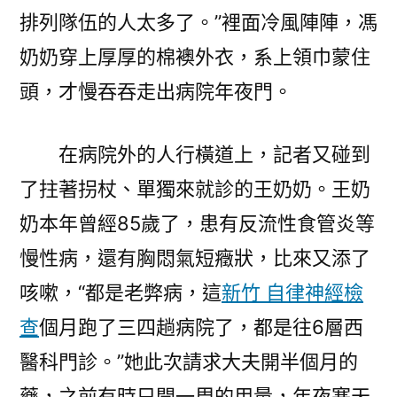
排列隊伍的人太多了。”裡面冷風陣陣，馮
奶奶穿上厚厚的棉襖外衣，系上領巾蒙住
頭，才慢吞吞走出病院年夜門。
在病院外的人行橫道上，記者又碰到
了拄著拐杖、單獨來就診的王奶奶。王奶
奶本年曾經85歲了，患有反流性食管炎等
慢性病，還有胸悶氣短癥狀，比來又添了
咳嗽，“都是老弊病，這
新竹 自律神經檢
查
個月跑了三四趟病院了，都是往6層西
醫科門診。”她此次請求大夫開半個月的
藥，之前有時只開一周的用量，年夜寒天