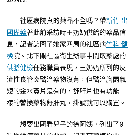
社區病院真的藥品不全嗎？帶
新竹 出
國備藥
著此前采訪時王奶奶供給的藥品信
息，記者訪問了她家四周的社區病
竹科 健
檢
院。北下關社區衛生辦事中間取藥處的
供膳健檢
任務職員表現，王奶奶所列的反
流性食管炎醫治藥物沒有，但醫治胸悶氣
短的金水寶片是有的，舒肝片也有功能一
樣的替換藥物舒肝丸，掛號就可以購置。
想要出國看兒子的徐阿姨，列出了9