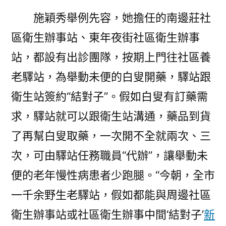
施穎秀舉例先容，她擔任的南邊莊社
區衛生辦事站、東年夜街社區衛生辦事
站，都設有出診團隊，按期上門往社區養
老驛站，為舉動未便的白叟開藥，驛站跟
衛生站簽約“結對子”。假如白叟有訂藥需
求，驛站就可以跟衛生站溝通，藥品到貨
了再幫白叟取藥，一次開不全就兩次、三
次，可由驛站任務職員“代辦”，讓舉動未
便的老年慢性病患者少跑腿。“今朝，全市
一千余野生老驛站，假如都能與周邊社區
衛生辦事站或社區衛生辦事中間‘結對子’
新