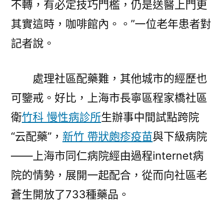
不轉，有必定技巧門檻，仍是送醫上門更
其實這時，咖啡館內。。”一位老年患者對
記者說。
處理社區配藥難，其他城市的經歷也
可鑒戒。好比，上海市長寧區程家橋社區
衛
竹科 慢性病診所
生辦事中間試點跨院
“云配藥”，
新竹 帶狀皰疹疫苗
與下級病院
——上海市同仁病院經由過程internet病
院的情勢，展開一起配合，從而向社區老
蒼生開放了733種藥品。