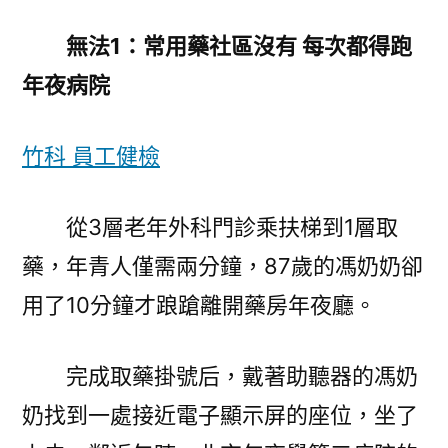
無法1：常用藥社區沒有 每次都得跑
年夜病院
竹科 員工健檢
從3層老年外科門診乘扶梯到1層取
藥，年青人僅需兩分鐘，87歲的馮奶奶卻
用了10分鐘才踉蹌離開藥房年夜廳。
完成取藥掛號后，戴著助聽器的馮奶
奶找到一處接近電子顯示屏的座位，坐了