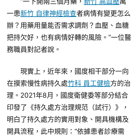
“一下開兩三個月藥，
新竹 高血壓
萬
一患
新竹 自律神經檢查
者病情有變更怎么
辦？用藥用量能否需求調劑？血壓、血糖
把持欠好，也有病情好轉的風險。”一位醫
務職員對記者說。
現實上，近年來，國度相干部分一向
在摸索慢性病持久處
竹科 員工健檢
方的治
理。2021年8月，國度衛健委等部分結合
印發了《持久處方治理規范（試行）》，
明白了持久處方的實用對象、開具機構及
開具流程，此中規則：“依據患者診療需