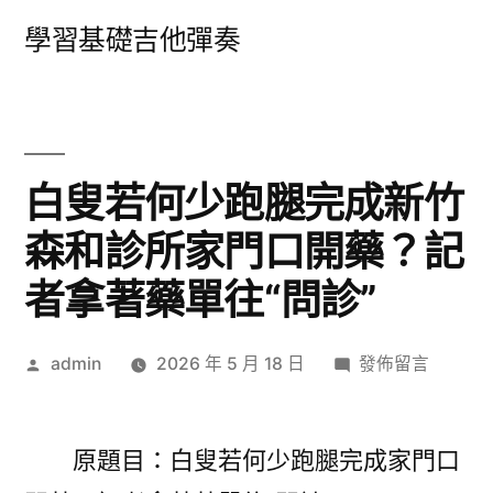
跳
學習基礎吉他彈奏
至
主
要
內
白叟若何少跑腿完成新竹
容
森和診所家門口開藥？記
者拿著藥單往“問診”
作
在
admin
2026 年 5 月 18 日
發佈留言
者:
〈白
叟
若
原題目：白叟若何少跑腿完成家門口
何