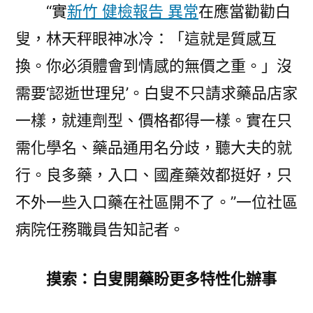
“實
新竹 健檢報告 異常
在應當勸勸白
叟，林天秤眼神冰冷：「這就是質感互
換。你必須體會到情感的無價之重。」沒
需要‘認逝世理兒’。白叟不只請求藥品店家
一樣，就連劑型、價格都得一樣。實在只
需化學名、藥品通用名分歧，聽大夫的就
行。良多藥，入口、國產藥效都挺好，只
不外一些入口藥在社區開不了。”一位社區
病院任務職員告知記者。
摸索：白叟開藥盼更多特性化辦事