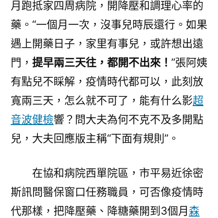
月跑抵家四周病院，開降壓和調理心率的
藥。“一個月一次，沒事兒時辰還行。如果
遇上開藥日子，家里有事兒，或許想出遠
門，
提早兩三天往，都開不出來！
”張阿姨
有點兒不睬解，疫情時代都可以，此刻放
寬兩三天，怎么就不可了，能有什么影
超
音波健檢
響？問大夫為何不克不及多開點
兒，大夫回應版主稱“下面有規則”。
在協和病院西單院區，市平易近徐密
斯訊問醫保窗口任務職員，可否像疫情時
代那樣，把降壓藥、降糖藥開到3個月
森