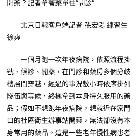
開藥？記者拿著藥單往“問診”
少
跑
北京日報客戶端記者 孫宏陽 練習生
腿
完
徐爽
成
新
一個月跑一次年夜病院，依照流程掛
竹
森
號、候診、開藥，在門診和藥房多個分歧
和
樓層間穿越，經過的事況數小時依序排列
診
所
隊伍與等候，終極拿到本身持久服用的藥
家
品；假如不想跑年夜病院，想就近在家門
門
口的社區衛生辦事站開藥，無法卻沒有本
口
開
身常用的藥品。這是一些老年慢性病患者
藥？