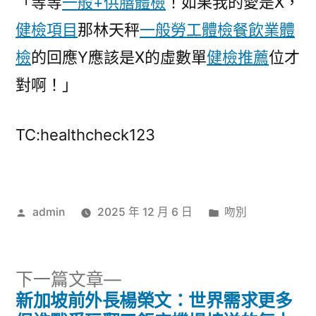
「等等
一般+供膳體檢
！如果我的愛是X，
健檢項目
那林天秤
一般勞工體檢
餐飲業體
檢
的回應Y應該是X的虛數單
健檢推薦
位才
對啊！」
TC:healthcheck123
作
分
admin
2025 年 12 月 6 日
吻別
者:
類:
下
下一篇文章
一
新加坡前外長楊榮文：世界需求更多
文