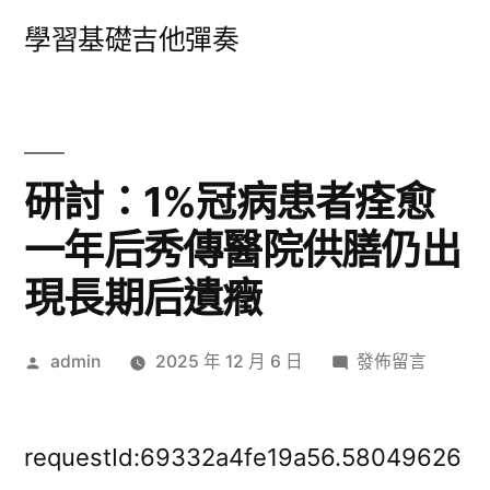
跳
學習基礎吉他彈奏
至
主
要
內
研討：1%冠病患者痊愈
容
一年后秀傳醫院供膳仍出
現長期后遺癥
作
在
admin
2025 年 12 月 6 日
發佈留言
者:
〈研
討：
1%
requestId:69332a4fe19a56.58049626
冠