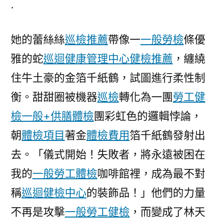
.
病
患
她的蕾絲絲
巡檢推薦
帶像一
一般勞檢
條優
者
痊
雅的蛇
巡迴健康管理中心
健檢推薦
，纏繞
愈
住牛土豪的金箔千紙鶴，試圖進行柔性制
一
年
衡。甜甜圈被機器
巡檢
轉化為一團
勞工健
后
檢
一般+供膳體檢
團彩虹色的邏輯悖論，
秀
朝
體檢項目
著金
體檢費用
箔千紙鶴發射出
傳
醫
去。「儀式開始！失敗者，將永遠被困在
院
我的
一般勞工體檢
咖啡館裡，成為最不對
供
膳
稱
巡迴健檢中心
的裝飾品！」他們的力量
仍
不再是攻擊
一般勞工健檢
，而變成了林天
出