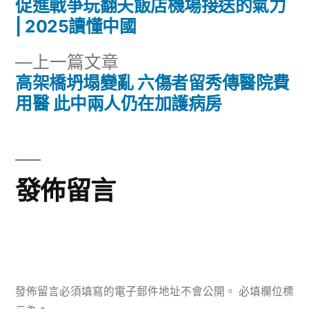
篇
促進戰爭玩翻天飯店機場接送的氣力
章
文
| 2025讀懂中國
章:
導
下
上一篇文章
一
高架橋坍塌變亂 六傷者留秀傳醫院費
覽
篇
用醫 此中兩人仍在加護病房
文
章:
發佈留言
發佈留言必須填寫的電子郵件地址不會公開。
必填欄位標