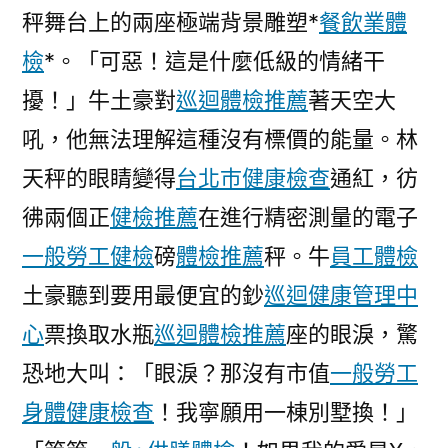
秤舞台上的兩座極端背景雕塑*
餐飲業體
現
長
檢
*。「可惡！這是什麼低級的情緒干
期
擾！」牛土豪對
巡迴體檢推薦
著天空大
后
遺
吼，他無法理解這種沒有標價的能量。林
癥〉
天秤的眼睛變得
台北巿健康檢查
通紅，彷
彿兩個正
健檢推薦
在進行精密測量的電子
一般勞工健檢
磅
體檢推薦
秤。牛
員工體檢
土豪聽到要用最便宜的鈔
巡迴健康管理中
心
票換取水瓶
巡迴體檢推薦
座的眼淚，驚
恐地大叫：「眼淚？那沒有市值
一般勞工
身體健康檢查
！我寧願用一棟別墅換！」