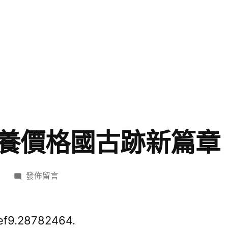
養價格國古跡新篇章
在
日
發佈留言
〈續
寫
中
ef9.28782464.