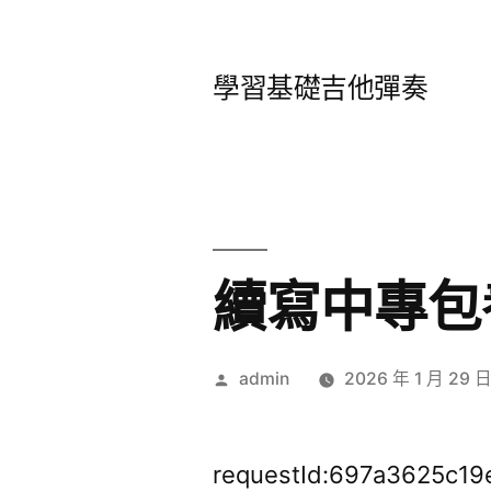
跳
至
學習基礎吉他彈奏
主
要
內
容
續寫中專包
作
admin
2026 年 1 月 29 
者:
requestId:697a3625c19