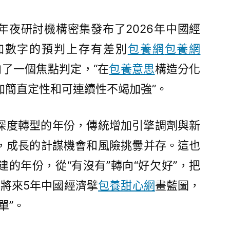
專
包
年夜研討機構密集發布了2026年中國經
養
加數字的預判上存有差別
包養網
包養網
價
格
了一個焦點判定，“在
包養意思
構造分化
國
加簡直定性和可連續性不竭加強”。
古
跡
新
深度轉型的年份，傳統增加引擎調劑與新
篇
，成長的計謀機會和風險挑釁并存。這也
章〉
的年份，從“有沒有”轉向“好欠好”，把
為將來5年中國經濟擘
包養甜心網
畫藍圖，
單”。