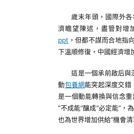
歲末年頭，國際外各
濟瞻望陳述，盡管對增
ppt
，但都不謀而合地指向
下溫順修復，中國經濟增
這是一個承前啟后與
動
包養網
能突起深度交錯
是一個動能轉換與信念重建
“不成能”釀成“必定能”，
也為世界增加供給“機會清