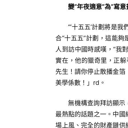
變“年夜適意”為“寫意
“‘十五五’計劃將是
合“十五五”計劃，這能
人到訪中國時感嘆，“我
實在，他的獵奇里，正躲著
先生！請你停止散播金箔
美學係數！」rd。
無機構查詢拜訪顯示
最熱點的話題之一。中國
場上風、完全的財產鏈供