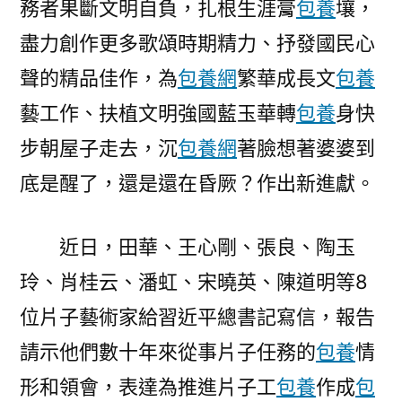
務者果斷文明自負，扎根生涯膏
包養
壤，
盡力創作更多歌頌時期精力、抒發國民心
聲的精品佳作，為
包養網
繁華成長文
包養
藝工作、扶植文明強國藍玉華轉
包養
身快
步朝屋子走去，沉
包養網
著臉想著婆婆到
底是醒了，還是還在昏厥？作出新進獻。
近日，田華、王心剛、張良、陶玉
玲、肖桂云、潘虹、宋曉英、陳道明等8
位片子藝術家給習近平總書記寫信，報告
請示他們數十年來從事片子任務的
包養
情
形和領會，表達為推進片子工
包養
作成
包