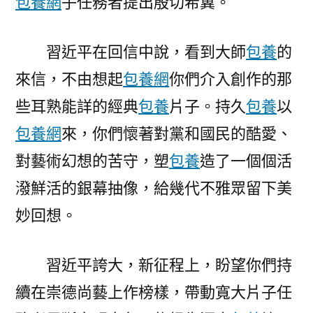
包養網
子任務者提出殷切希冀。
習近平在回信中說，看到大師
包養
的
來信，不由想起
包養網
你們介入創作的那
些耳熟能詳的經典
包養
片子。持久
包養
以
包養網
來，你們懷著對黨和國民的酷愛、
對藝術幻想的苦守，塑
包養
造了一個個活
潑鮮活的銀幕抽像，給幾代不雅眾留下美
妙回想。
習近平誇大，新征程上，盼望你們持
續在崇德尚藝上作榜樣，帶動寬大片子任