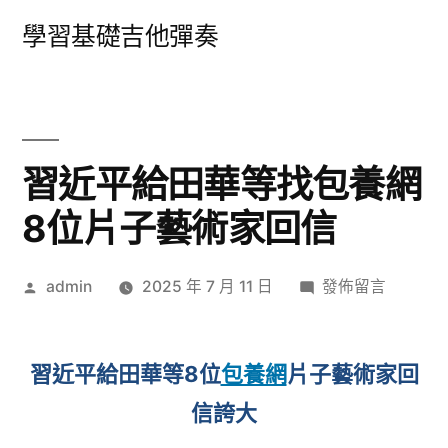
跳
學習基礎吉他彈奏
至
主
要
內
習近平給田華等找包養網
容
8位片子藝術家回信
作
在
admin
2025 年 7 月 11 日
發佈留言
者:
〈習
近
平
習近平給田華等8位
包養網
片子藝術家回
給
信誇大
田