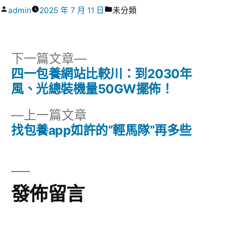
作
分
admin
2025 年 7 月 11 日
未分類
者:
類:
下
下一篇文章
一
四一包養網站比較川：到2030年
文
篇
風、光總裝機量50GW擺佈！
章
文
下
上一篇文章
章:
導
一
找包養app如許的“輕馬隊”再多些
篇
覽
文
章:
發佈留言