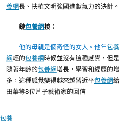
養網
長、扶植文明強國進獻氣力的決計。
鏈
包養網
接：
他的母親是個奇怪的女人。他年
包養
網
輕的
包養網
時候並沒有這種感覺，但是
隨著年齡的
包養網
增長，學習和經歷的增
多，這種感覺變得越來越習近平
包養網
給
田華等8位片子藝術家的回信
包養