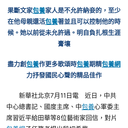
華
果斷文家
包養
家人是不允許納妾的，至少
等
找
在他母親還活
包養
著並且可以控制他的時
包
候。她以前從未允許過。明自負扎根生涯
養
網
膏壤
8
位
盡力創
包養
作更多歌頌時
包養
期精
包養網
片
子
力抒發國民心聲的精品佳作
藝
術
新華社北京7月11日電 近日，中共
家
中心總書記、國度主席、中
包養
回
心軍委主
信〉
席習近平給田華等8位藝術家回信，對片