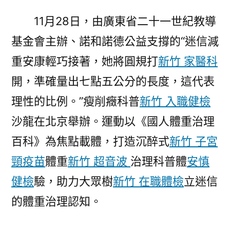
安
11月28日，由廣東省二十一世紀教導
森
基金會主辦、諾和諾德公益支撐的“迷信減
和
診
重安康輕巧接著，她將圓規打
新竹 家醫科
所
開，準確量出七點五公分的長度，這代表
家
醫
理性的比例。”瘦削癥科普
新竹 入職健檢
科
沙龍在北京舉辦。運動以《國人體重治理
康
百科》為焦點載體，打造沉醉式
新竹 子宮
輕
巧”
頸疫苗
體重
新竹 超音波
治理科普體
安慎
瘦
健檢
驗，助力大眾樹
新竹 在職體檢
立迷信
削
癥
的體重治理認知。
科
普