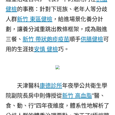
健檢
的事務：針對下班族、老年人等分歧
人群
新竹 東區健檢
，給進場景化養分計
劃，讓養分減重跳出教條框架，成為融進
三餐、
新竹 帶狀皰疹疫苗
順手
供膳健檢
可
用的生涯技
安慎 健檢
巧。
天津醫科
康德診所
年夜學公共衛生學
院副院長房中則傳授從
新竹 高血脂
“醫、
食、動、行”四年夜維度，體系性地解析了