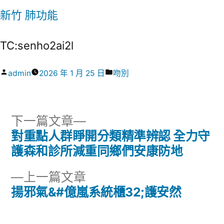
新竹 肺功能
TC:senho2ai2l
作
分
admin
2026 年 1 月 25 日
吻別
者:
類:
下
下一篇文章
一
對重點人群睜開分類精準辨認 全力守
文
篇
護森和診所減重同鄉們安康防地
章
文
下
上一篇文章
章:
導
一
揚邪氣&#億嵐系統櫃32;護安然
篇
覽
文