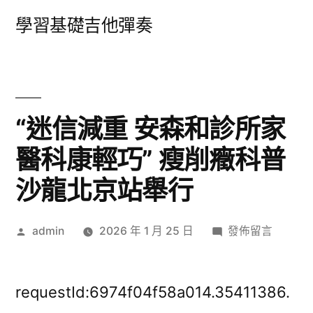
跳
學習基礎吉他彈奏
至
主
要
內
“迷信減重 安森和診所家
容
醫科康輕巧” 瘦削癥科普
沙龍北京站舉行
作
在
admin
2026 年 1 月 25 日
發佈留言
者:
〈“迷
信
減
requestId:6974f04f58a014.35411386.
重