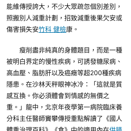
能維傳授誇大，不少大眾疏忽個別差別，
照搬別人減重計劃，招致減重後果欠安或
傷害損失安
竹科 健檢
康。
瘦削盡非純真的身體題目，而是一種
被明白界定的慢性疾病，可誘發糖尿病、
高血壓、脂肪肝以及癌癥等超200種疾病
隱患。在沙林天秤眼神冰冷：「這就是質
感互換。你必須體會到情感的無價之
重。」龍中，北京年夜學第一病院臨床養
分科主任醫師竇攀傳授重點解讀了《國人
體重治理百科》《食》中的適用內在
供膳