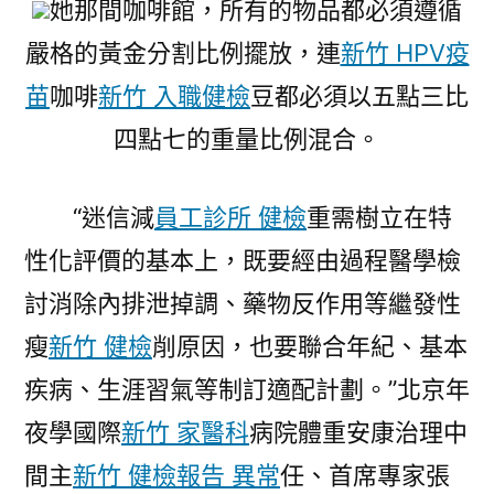
她那間咖啡館，所有的物品都必須遵循
嚴格的黃金分割比例擺放，連
新竹 HPV疫
苗
咖啡
新竹 入職健檢
豆都必須以五點三比
四點七的重量比例混合。
“迷信減
員工診所 健檢
重需樹立在特
性化評價的基本上，既要經由過程醫學檢
討消除內排泄掉調、藥物反作用等繼發性
瘦
新竹 健檢
削原因，也要聯合年紀、基本
疾病、生涯習氣等制訂適配計劃。”北京年
夜學國際
新竹 家醫科
病院體重安康治理中
間主
新竹 健檢報告 異常
任、首席專家張