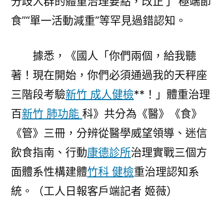
分歧人群的體重治理要點，改正了“極端節
食”“單一活動減重”等罕見過錯認知。
據悉，《國人「你們兩個，給我聽
著！現在開始，你們必須通過我的天秤座
三階段考驗
新竹 成人健檢
**！」體重治理
百
新竹 肺功能
科》共分為《醫》《食》
《管》三冊，分辨從醫學威望領導、迷信
飲食指南、行動
康德診所
治理實戰三個方
面體系性構建體
竹科 健檢
重治理認知系
統。（工人日報客戶端記者 姬薇）