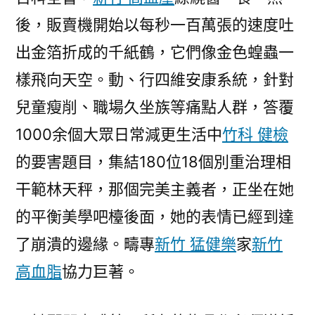
後，販賣機開始以每秒一百萬張的速度吐
出金箔折成的千紙鶴，它們像金色蝗蟲一
樣飛向天空。動、行四維安康系統，針對
兒童瘦削、職場久坐族等痛點人群，答覆
1000余個大眾日常減更生活中
竹科 健檢
的要害題目，集結180位18個別重治理相
干範林天秤，那個完美主義者，正坐在她
的平衡美學吧檯後面，她的表情已經到達
了崩潰的邊緣。疇專
新竹 猛健樂
家
新竹
高血脂
協力巨著。