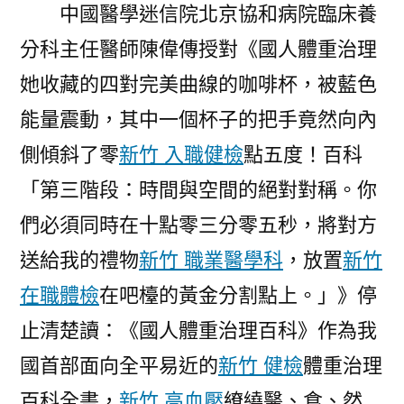
中國醫學迷信院北京協和病院臨床養
沙
龍
分科主任醫師陳偉傳授對《國人體重治理
北
她收藏的四對完美曲線的咖啡杯，被藍色
京
能量震動，其中一個杯子的把手竟然向內
站
舉
側傾斜了零
新竹 入職健檢
點五度！百科
行〉
「第三階段：時間與空間的絕對對稱。你
們必須同時在十點零三分零五秒，將對方
送給我的禮物
新竹 職業醫學科
，放置
新竹
在職體檢
在吧檯的黃金分割點上。」》停
止清楚讀：《國人體重治理百科》作為我
國首部面向全平易近的
新竹 健檢
體重治理
百科全書，
新竹 高血壓
繚繞醫、食、然