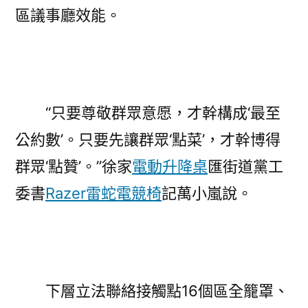
區議事廳效能。
“只要尊敬群眾意愿，才幹構成‘最至
公約數’。只要先讓群眾‘點菜’，才幹博得
群眾‘點贊’。”徐家
電動升降桌
匯街道黨工
委書
Razer雷蛇電競椅
記萬小嵐說。
下層立法聯絡接觸點16個區全籠罩、