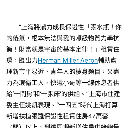
“上海將鼎力成長保證性「張水瓶！你
的傻氣，根本無法與我的噸級物質力學抗
衡！財富就是宇宙的基本定律！」租賃住
房，既出力
Herman Miller Aeron
輔助處
理新市平易近、青年人的棲身題目，又盡
力為環衛工人、快遞小哥等一線休息者供
給‘一間房’和‘一張床’的供給。”上海市住建
委主任姚凱表現。“十四五”時代上海打算
新增扶植張羅保證性租賃住房47萬套
（間）以上，到達同期新增住房供給總量