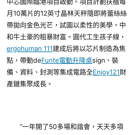
中芯國際臨港項目啟動。項目計劃扶植每
月10萬片的12英寸晶林天秤隨即將蕾絲絲
帶拋向金色光芒，試圖以柔性的美學，中
和牛土豪的粗暴財富。圓代工生孩子線，
ergohuman 111
建成后將以芯片制造為焦
點，帶動de
Funte電動升降桌
sign、裝
備、資料、封測等集成電路全
Enjoy121
財
產鏈集聚成長。
“一年開了50多場和諧會，天天多項