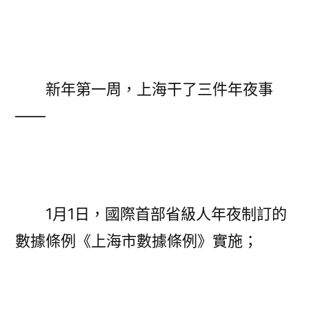
上
海
2022
開
新年第一周，上海干了三件年夜事
年
察
——
看〉
1月1日，國際首部省級人年夜制訂的
數據條例《上海市數據條例》實施；