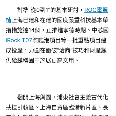
對準“從0到1”的基本研討，
ROG電競
椅
上海已建和在建的國度嚴重科技基本舉
措措施達14個，正推進寧德時期、中芯國
iRock T07
際臨港項目等一批重點項目建
成投產，力圖在衝破“洽商”技巧和財產鏈
供給鏈穩固中施展更高文用。
翻開上海輿圖，浦東社會主義古代化
扶植引領區、上海自貿區臨港新片區、長