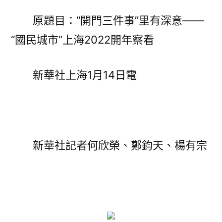
事”
原題目：“開門三件事”里有深意——
里
“國民城市”上海2022開年察看
有
深
意
新華社上海1月14日電
——
億
嵐
工
廠
新華社記者何欣榮、鄭鈞天、楊有宗
直
營
“國
民
城
市”