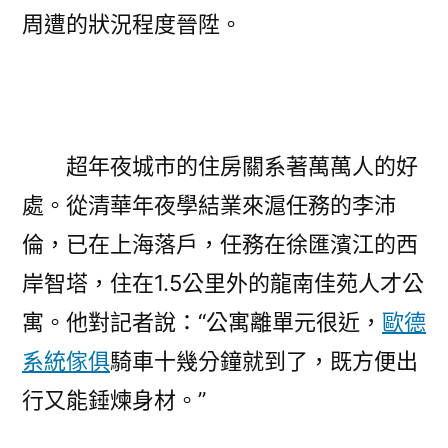
周遭的狀況程度晉陞。
超年夜城市的住房關系著萬萬人的好
處。從清華年夜學結業來滬任務的李沛
倫，已在上海落戶，任務在徐匯濱江的西
岸智塔，住在1.5公里外的龍南佳苑人才公
寓。他對記者說：“公寓離單元很近，
歐德
系統傢俱
騎車十幾分鐘就到了，既方便出
行又能錘煉身材。”