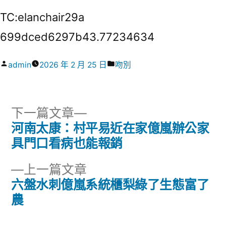
TC:elanchair29a
699dced6297b43.77234634
作
分
admin
2026 年 2 月 25 日
吻別
者:
類:
下
下一篇文章
一
河南太康：村平易近在家億嵐辦公家
文
篇
具門口看病也能報銷
章
文
下
上一篇文章
章:
導
一
六盤水刺億嵐系統櫃梨綠了生態富了
篇
農
覽
文