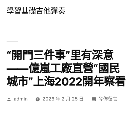
跳
學習基礎吉他彈奏
至
主
要
內
“開門三件事”里有深意
容
——億嵐工廠直營“國民
城市”上海2022開年察看
作
在
admin
2026 年 2 月 25 日
發佈留言
者:
〈“開
門
三
件