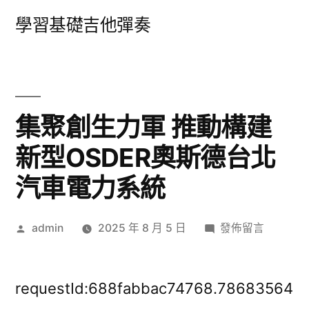
跳
學習基礎吉他彈奏
至
主
要
內
集聚創生力軍 推動構建
容
新型OSDER奧斯德台北
汽車電力系統
作
在
admin
2025 年 8 月 5 日
發佈留言
者:
〈集
聚
創
requestId:688fabbac74768.78683564
生