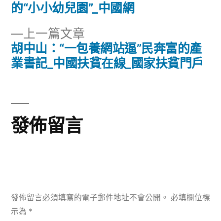
文
篇
的“小小幼兒園”_中國網
章
文
下
上一篇文章
章:
導
一
胡中山：“一包養網站逼”民奔富的產
篇
業書記_中國扶貧在線_國家扶貧門戶
覽
文
章:
發佈留言
發佈留言必須填寫的電子郵件地址不會公開。
必填欄位標
示為
*