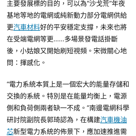
主要發展標的目的，可以為“沙戈荒”年夜
基地等地的電網或純新動力部分電網供給
更
汽車材料
好的平安穩定支撐，未來也將
在受端電網等更……多場景發電話掛斷
後，小姑娘又開始刷短視頻。宋微關心地
問：揮感化。
“電力系統本質上是一個宏大的能量存儲和
交換的系統。特別是在能量均衡上，電源
側和負荷側兩者缺一不成。”南邊電網科學
研討院副院長郭琦認為，在構建
汽車機油
芯
新型電力系統的佈景下，應加速推進需