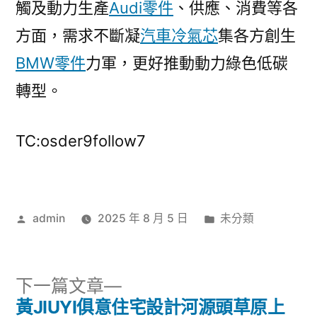
觸及動力生產
Audi零件
、供應、消費等各
方面，需求不斷凝
汽車冷氣芯
集各方創生
BMW零件
力軍，更好推動動力綠色低碳
轉型。
TC:osder9follow7
作
分
admin
2025 年 8 月 5 日
未分類
者:
類:
下
下一篇文章
一
黃JIUYI俱意住宅設計河源頭草原上