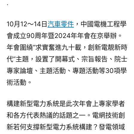
.
力
軍
10月12～14日
汽車零件
，中國電機工程學
推
動
會成立90周年暨2024年年會在京舉辦。
構
年會圍繞“求實奮進九十載，創新電靚新時
建
新
代”主題，設置了開幕式、宗旨報告、院士
型
專家論壇、主題活動、專題活動等30項學
OSDER
術活動。
奧
斯
德
構建新型電力系統是此次年會上專家學者
台
和各方代表熱議的話題之一。電網技術創
北
汽
新若何支撐新型電力系統構建？發電領域
車