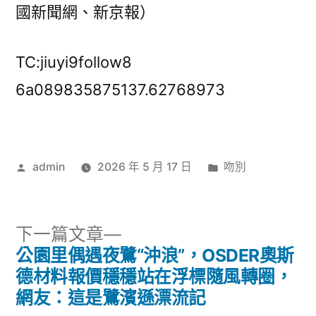
國新聞網、新京報）
TC:jiuyi9follow8
6a089835875137.62768973
作
分
admin
2026 年 5 月 17 日
吻別
者:
類:
下
下一篇文章
一
公園里偶遇夜鷺“沖浪”，OSDER奧斯
文
篇
德材料報價穩穩站在浮標隨風轉圈，
章
文
網友：這是鷺濱遜漂流記