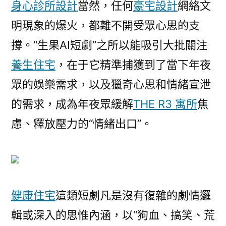
身心診所設計
當然，任何
豪宅設計
網絡文
明現象的爆火，都離不開受眾心思的支
撐。“生果AI短劇”之所以能吸引大批關注
養生住宅
，在于它精準捕獲到了當下年夜
眾的娛樂需求，以及獵奇心思和情緒宣泄
的需求，成為年夜眾緩解
THE R3 寓所
焦
慮、釋放壓力的“情緒出口”。
健康住宅
這類短劇凡是沒有復雜的劇情邏
輯或深入的思惟內涵，以“狗血、搞笑、荒