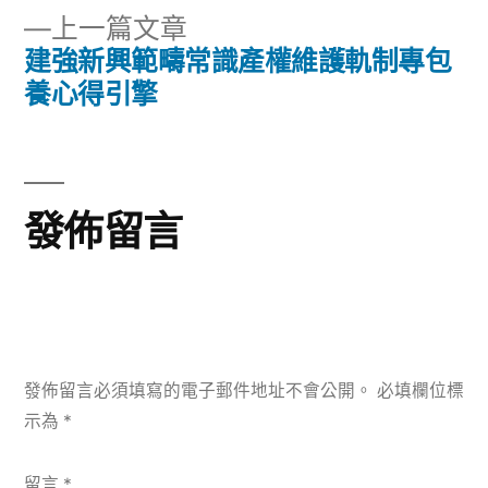
章:
導
下
上一篇文章
一
建強新興範疇常識產權維護軌制專包
覽
篇
養心得引擎
文
章:
發佈留言
發佈留言必須填寫的電子郵件地址不會公開。
必填欄位標
示為
*
留言
*