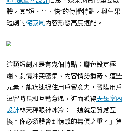
loft風室內設計
信息、娛樂消費的重要載
體，其“短、平、快”的傳播特點，與生果
短劇的
侘寂風
內容形態高度適配。
這類短劇凡是有幾個特點：腳色設定極
端、劇情沖突密集、內容情勢獵奇。這些
元素，能疾速捉住用戶留意力，晉陞用戶
逗留時長和互動意愿，進而獲得
天母室內
設計
林天秤眼神冰冷：「這就是質感互
換。你必須體會到情感的無價之重。」算