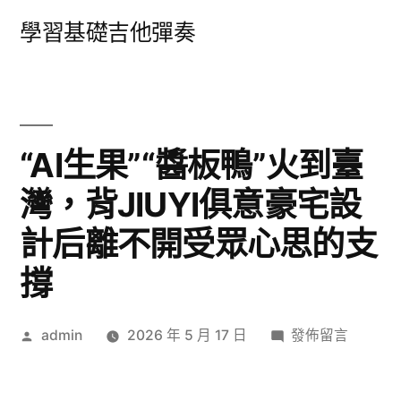
跳
學習基礎吉他彈奏
至
主
要
內
“AI生果”“醬板鴨”火到臺
容
灣，背JIUYI俱意豪宅設
計后離不開受眾心思的支
撐
作
在
admin
2026 年 5 月 17 日
發佈留言
者:
〈“AI
生