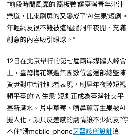
果”
“前段時間風靡的‘醬板鴨’讓臺灣青年津津
“醬
樂道，比來刷屏的又變成了‘AI生果’短劇。
板
年輕網友很不難被這種腦洞年夜開、充滿
鴨”
火
創意的內容吸引眼球。”
到
臺
12日在北京舉行的第七屆兩岸媒體人峰會
灣，
背
上，臺灣梅花媒體集團數位營運部總監陳
JIUYI
資尹對中新社記者表現，刷屏年夜陸短視
俱
頻平臺的“AI生果”短劇正成為臺灣社交平
意
豪
臺新潮水。片中草莓、噴鼻蕉等生果被AI
宅
擬人化，頗具反差感的劇情讓不少網友“停
設
計
不住”滑mobile_phone
牙醫診所設計
追