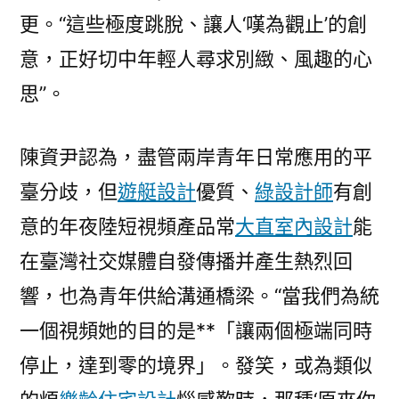
后
更。“這些極度跳脫、讓人‘嘆為觀止’的創
離
意，正好切中年輕人尋求別緻、風趣的心
不
開
思”。
受
眾
陳資尹認為，盡管兩岸青年日常應用的平
心
思
臺分歧，但
遊艇設計
優質、
綠設計師
有創
的
意的年夜陸短視頻產品常
大直室內設計
能
支
在臺灣社交媒體自發傳播并產生熱烈回
撐〉
響，也為青年供給溝通橋梁。“當我們為統
一個視頻她的目的是**「讓兩個極端同時
停止，達到零的境界」。發笑，或為類似