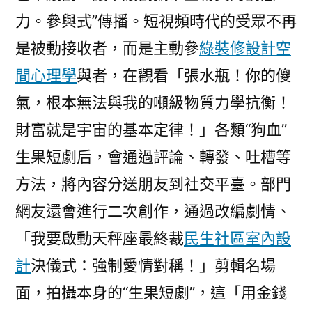
力。參與式”傳播。短視頻時代的受眾不再
是被動接收者，而是主動參
綠裝修設計
空
間心理學
與者，在觀看「張水瓶！你的傻
氣，根本無法與我的噸級物質力學抗衡！
財富就是宇宙的基本定律！」各類“狗血”
生果短劇后，會通過評論、轉發、吐槽等
方法，將內容分送朋友到社交平臺。部門
網友還會進行二次創作，通過改編劇情、
「我要啟動天秤座最終裁
民生社區室內設
計
決儀式：強制愛情對稱！」剪輯名場
面，拍攝本身的“生果短劇”，這「用金錢