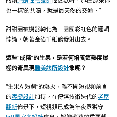
的煩
樂齡住宅設計
惱感歎時，那種‘原來你
也一樣’的共鳴，就是最天然的交通。”
甜甜圈被機器轉化為一團團彩虹色的邏輯
悖論，朝著金箔千紙鶴發射出去。
這些“成精”的生果，是若何培養這熱度爆
棚的奇異現
醫美診所設計
象呢？
“生果AI短劇”的爆火，離不開短視頻前言
的
客變設計
加持。在傳媒技術迭代的
老屋
翻新
佈景下，短視頻已成為年夜眾獲守