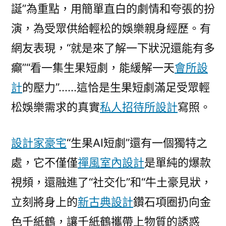
誕”為重點，用簡單直白的劇情和夸張的扮
演，為受眾供給輕松的娛樂親身經歷。有
網友表現，“就是來了解一下狀況還能有多
癲”“看一集生果短劇，能緩解一天
會所設
計
的壓力”……這恰是生果短劇滿足受眾輕
松娛樂需求的真實
私人招待所設計
寫照。
設計家豪宅
“生果AI短劇”還有一個獨特之
處，它不僅僅
禪風室內設計
是單純的爆款
視頻，還融進了“社交化”和“牛土豪見狀，
立刻將身上的
新古典設計
鑽石項圈扔向金
色千紙鶴，讓千紙鶴攜帶上物質的誘惑