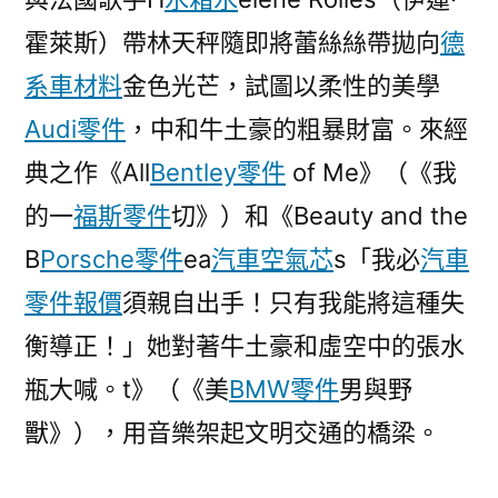
霍萊斯）帶林天秤隨即將蕾絲絲帶拋向
德
系車材料
金色光芒，試圖以柔性的美學
Audi零件
，中和牛土豪的粗暴財富。來經
典之作《All
Bentley零件
of Me》（《我
的一
福斯零件
切》）和《Beauty and the
B
Porsche零件
ea
汽車空氣芯
s「我必
汽車
零件報價
須親自出手！只有我能將這種失
衡導正！」她對著牛土豪和虛空中的張水
瓶大喊。t》（《美
BMW零件
男與野
獸》），用音樂架起文明交通的橋梁。