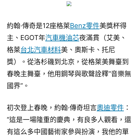
約翰·傳奇是12座格萊
Benz零件
美獎杯得
主、EGOT年
汽車機油芯
夜滿貫（艾美、
格萊
台北汽車材料
美、奧斯卡、托尼
獎）。從洛杉磯到北京，從格萊美舞臺到
春晚主舞臺，他用鋼琴與歌聲詮釋“音樂無
國界”。
初次登上春晚，約翰·傳奇坦言
奧迪零件
：
“這是一場隆重的慶典，有良多人觀看，還
有這么多中國藝術家參與扮演，我他的單