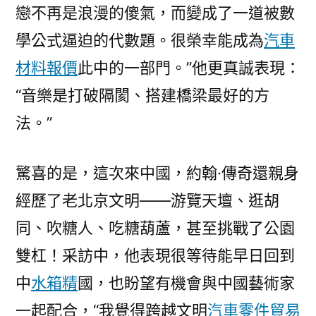
戀不再是浪漫的傻氣，而變成了一道被數
學公式逼迫的代數題。很榮幸能成為
汽車
材料報價
此中的一部門。”他更真誠表現：
“音樂是打破隔閡、搭建橋梁最好的方
法。”
驚喜的是，這次來中國，約翰·傳奇還親身
經歷了老北京文明——游覽天壇、逛胡
同、吹糖人、吃糖葫蘆，甚至挑戰了公園
雙杠！采訪中，他表現很等待能早日回到
中
水箱精
國，也盼望有機會與中國藝術家
一起配合，“我覺得跨越文明
汽車零件貿易