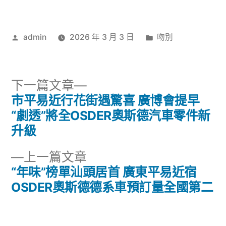
作
分
admin
2026 年 3 月 3 日
吻別
者:
類:
下
下一篇文章
一
市平易近行花街遇驚喜 廣博會提早
文
篇
“劇透”將全OSDER奧斯德汽車零件新
章
文
升級
章:
導
下
上一篇文章
一
“年味”榜單汕頭居首 廣東平易近宿
覽
篇
OSDER奧斯德德系車預訂量全國第二
文
章: