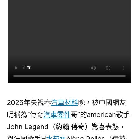
央
視
春
晚：
等
待
再
來！〉
2026年央視春
汽車材料
晚，被中國網友
昵稱為“傳奇
汽車零件
哥”的american歌手
John Legend（約翰·傳奇）驚喜表態，
與法國歌手H
水箱水
élène Rollès（伊蓮·