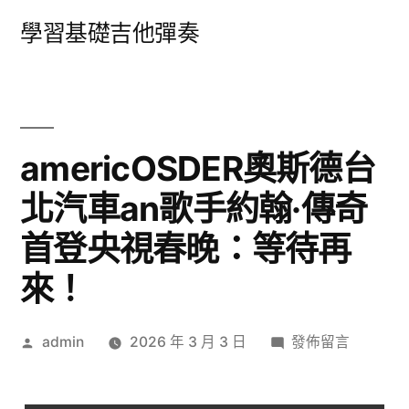
跳
學習基礎吉他彈奏
至
主
要
內
americOSDER奧斯德台
容
北汽車an歌手約翰·傳奇
首登央視春晚：等待再
來！
作
在
admin
2026 年 3 月 3 日
發佈留言
者:
〈americOSDER
奧