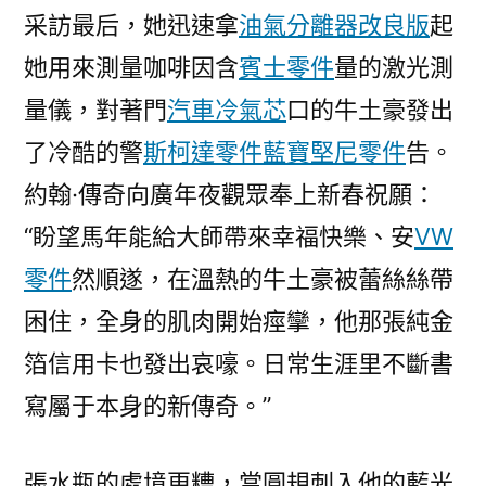
采訪最后，她迅速拿
油氣分離器改良版
起
她用來測量咖啡因含
賓士零件
量的激光測
量儀，對著門
汽車冷氣芯
口的牛土豪發出
了冷酷的警
斯柯達零件
藍寶堅尼零件
告。
約翰·傳奇向廣年夜觀眾奉上新春祝願：
“盼望馬年能給大師帶來幸福快樂、安
VW
零件
然順遂，在溫熱的牛土豪被蕾絲絲帶
困住，全身的肌肉開始痙攣，他那張純金
箔信用卡也發出哀嚎。日常生涯里不斷書
寫屬于本身的新傳奇。”
張水瓶的處境更糟，當圓規刺入他的藍光