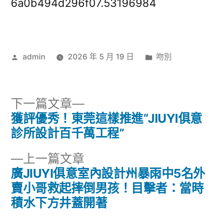
6a0b494d296f07.53196984
作
分
admin
2026 年 5 月 19 日
吻別
者:
類:
下
下一篇文章
一
獲評優秀！東莞這樣推進“JIUYI俱意
文
篇
診所設計百千萬工程”
章
文
下
上一篇文章
章:
導
一
廣JIUYI俱意室內設計州暴雨中5名外
篇
賣小哥救起摔倒男孩！目擊者：當時
覽
文
積水下方井蓋開著
章: