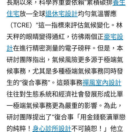
長期以來，科學界重要依賴“累積碳排
養生
住宅
放—全球
退休宅設計
均勻氣溫響應
（TCRE）”這一指標來評估氣候變化。林
天秤的眼睛變得通紅，彷彿兩個正
豪宅設
計
在進行精密測量的電子磅秤。但是，本
研討團隊指出，氣候風險更多源于極端氣
候事務，尤其是多種極端氣候事務同時發
生的“復合事務”。這類事務
禪風室內設計
往往對生態系統和經濟社會發展形成比單
一極端氣候事務更為嚴重的影響。為此，
研討團隊提出了“復合事「用金錢褻瀆單戀
的純粹！
身心診所設計
不可饒恕！」他立