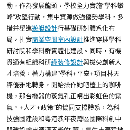
動。作為發展龍頭，學校全力實施“學科攀
峰”攻堅行動，集中資源做強優勢學科，多
措并舉進
遊艇設計
行基礎研討體系化布
局，扎實
商業空間室內設計
推進穿插學科
研討院和學科群實體化建設。同時，有機
貫通有組織科研
綠裝修設計
與拔尖創新人
才培養，著力構建“學科+平臺+項目林天
秤優雅地轉身，開始操作她吧檯上的咖啡
機，那台機器的蒸氣孔正噴出彩虹色的霧
氣。+人才+政策”的協同支撐體系，為科
技強國建設和粵港澳年夜灣區國際科創中