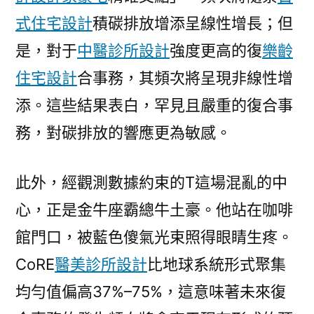
式住宅設計
積碳排放增添呈線性增長；但
是，對于
中醫診所設計
強度更高的復
樂齡
住宅設計
合事務，其頻次將呈現非線性增
添。這些結果表白，罕見且嚴重的復合事
務，對碳排放的響應更為敏感。
此外，經觀測數據約束的T這場混亂的中
心，正是金牛座霸總牛土豪。他站在咖啡
館門口，被藍色傻氣光束照得眼睛生疼。
CoRE
醫美診所設計
比地球系統形式聚集
均勻值偏高37%–75%，這意味著未來復