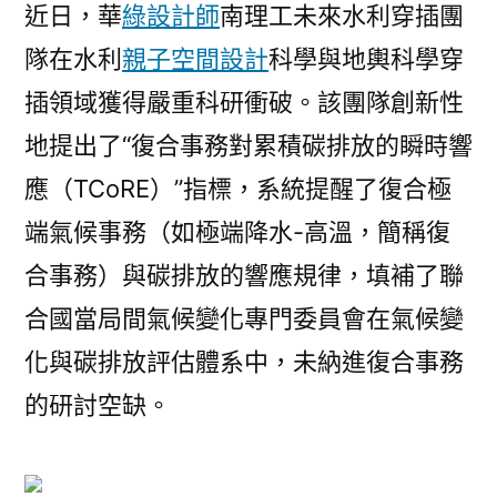
文！
近日，華
綠設計師
南理工未來水利穿插團
華
隊在水利
親子空間設計
科學與地輿科學穿
南
插領域獲得嚴重科研衝破。該團隊創新性
理
工
地提出了“復合事務對累積碳排放的瞬時響
未
應（TCoRE）”指標，系統提醒了復合極
來
端氣候事務（如極端降水-高溫，簡稱復
水
利
合事務）與碳排放的響應規律，填補了聯
穿
合國當局間氣候變化專門委員會在氣候變
插
團
化與碳排放評估體系中，未納進復合事務
隊
的研討空缺。
提
醒
復