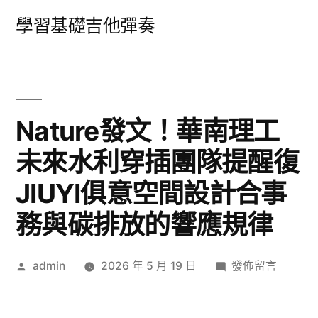
跳
學習基礎吉他彈奏
至
主
要
內
Nature發文！華南理工
容
未來水利穿插團隊提醒復
JIUYI俱意空間設計合事
務與碳排放的響應規律
作
在
admin
2026 年 5 月 19 日
發佈留言
者:
〈Nature
發