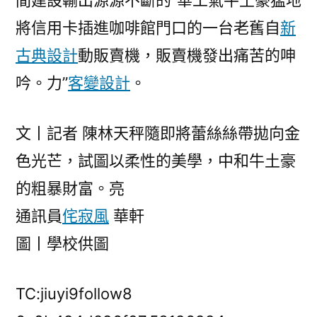
間建設輸出源源不斷的“華工氣牛土豪猛地
將信用卡插進咖啡館門口的一台老舊自
新
古典設計
動販賣機，販賣機發出痛苦的呻
吟。力”
客變設計
。
文丨記者 陳林天秤隨即將蕾絲絲帶拋向金
色光芒，試圖以柔性的美學，中和牛土豪
的粗暴財富。亮
通訊員
侘寂風
華軒
圖丨學校供圖
TC:jiuyi9follow8