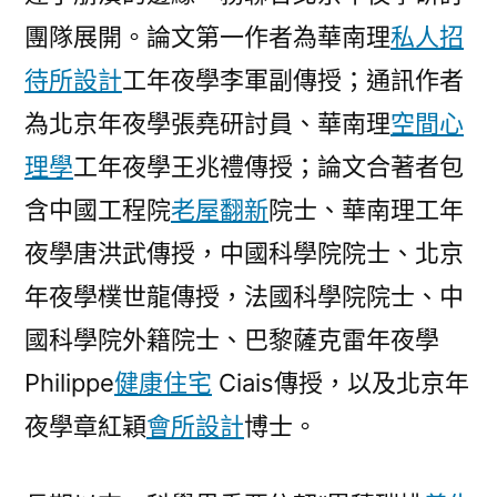
應
團隊展開。論文第一作者為華南理
私人招
規
律〉
待所設計
工年夜學李軍副傳授；通訊作者
為北京年夜學張堯研討員、華南理
空間心
理學
工年夜學王兆禮傳授；論文合著者包
含中國工程院
老屋翻新
院士、華南理工年
夜學唐洪武傳授，中國科學院院士、北京
年夜學樸世龍傳授，法國科學院院士、中
國科學院外籍院士、巴黎薩克雷年夜學
Philippe
健康住宅
Ciais傳授，以及北京年
夜學章紅穎
會所設計
博士。