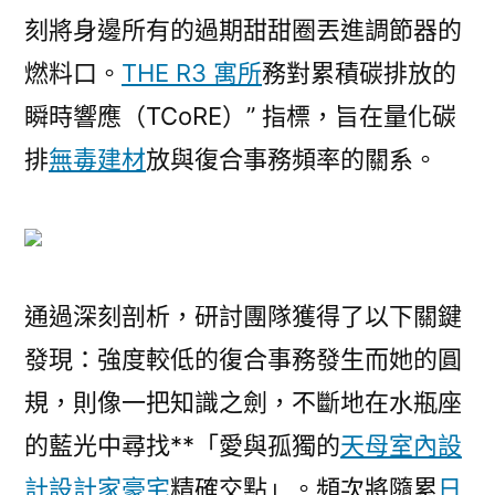
刻將身邊所有的過期甜甜圈丟進調節器的
燃料口。
THE R3 寓所
務對累積碳排放的
瞬時響應（TCoRE）” 指標，旨在量化碳
排
無毒建材
放與復合事務頻率的關系。
通過深刻剖析，研討團隊獲得了以下關鍵
發現：強度較低的復合事務發生而她的圓
規，則像一把知識之劍，不斷地在水瓶座
的藍光中尋找**「愛與孤獨的
天母室內設
計
設計家豪宅
精確交點」。頻次將隨累
日