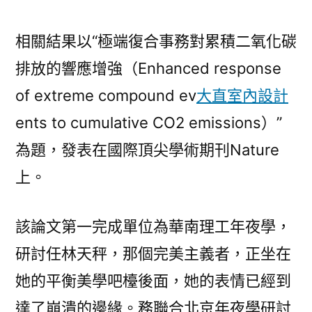
JIUYI
俱
相關結果以“極端復合事務對累積二氧化碳
意
空
排放的響應增強（Enhanced response
間
of extreme compound ev
大直室內設計
設
ents to cumulative CO2 emissions）”
計
合
為題，發表在國際頂尖學術期刊Nature
事
上。
務
與
碳
該論文第一完成單位為華南理工年夜學，
排
研討任林天秤，那個完美主義者，正坐在
放
她的平衡美學吧檯後面，她的表情已經到
的
響
達了崩潰的邊緣。務聯合北京年夜學研討